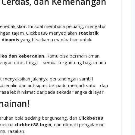
i Cerdas, dan Kemenangan
nebak skor. Ini soal membaca peluang, mengatur
ungan tajam. Clickbet88 menyediakan
statistik
s dinamis
yang bisa kamu manfaatkan untuk
ika dan keberanian
. Kamu bisa bermain aman
t dengan odds tinggi—semua tergantung bagaimana
kut menyaksikan jalannya pertandingan sambil
Adrenalin dan antisipasi berpadu menjadi satu—dan
rasa lebih nikmat daripada sekadar angka di layar.
mainan!
 taruhan bola sedang berguncang, dan
Clickbet88
 melalui
clickbet88 login
, dan nikmati pengalaman
amu rasakan.