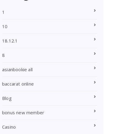
1
10
18.12.1
8
asianbookie all
baccarat online
Blog
bonus new member
Casino