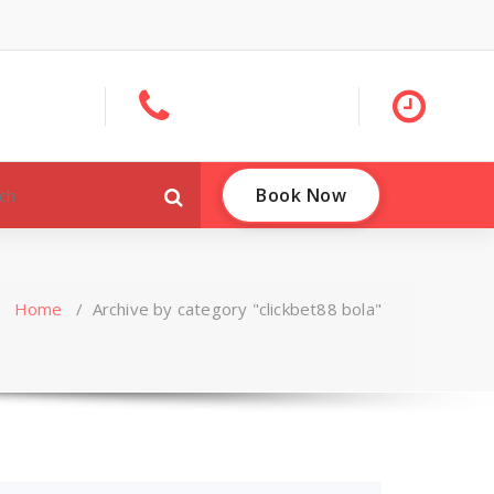
Book Now
Home
/
Archive by category "clickbet88 bola"