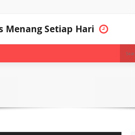
ps Menang Setiap Hari
Search
for: