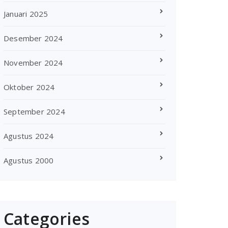
Januari 2025
Desember 2024
November 2024
Oktober 2024
September 2024
Agustus 2024
Agustus 2000
Categories