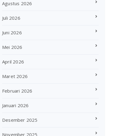
Agustus 2026
Juli 2026
Juni 2026
Mei 2026
April 2026
Maret 2026
Februari 2026
Januari 2026
Desember 2025
November 2025