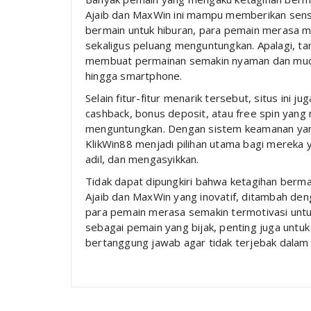
Ajaib dan MaxWin ini mampu memberikan sensa
bermain untuk hiburan, para pemain merasa 
sekaligus peluang menguntungkan. Apalagi, ta
membuat permainan semakin nyaman dan mudah
hingga smartphone.
Selain fitur-fitur menarik tersebut, situs ini
cashback, bonus deposit, atau free spin ya
menguntungkan. Dengan sistem keamanan yang
KlikWin88 menjadi pilihan utama bagi mereka y
adil, dan mengasyikkan.
Tidak dapat dipungkiri bahwa ketagihan bermain
Ajaib dan MaxWin yang inovatif, ditambah de
para pemain merasa semakin termotivasi unt
sebagai pemain yang bijak, penting juga untu
bertanggung jawab agar tidak terjebak dalam