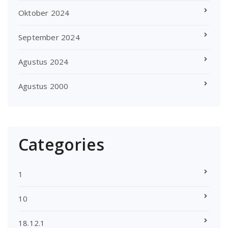
Oktober 2024
September 2024
Agustus 2024
Agustus 2000
Categories
1
10
18.12.1