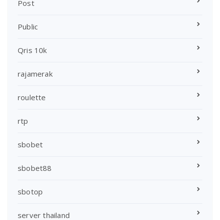
Post
Public
Qris 10k
rajamerak
roulette
rtp
sbobet
sbobet88
sbotop
server thailand