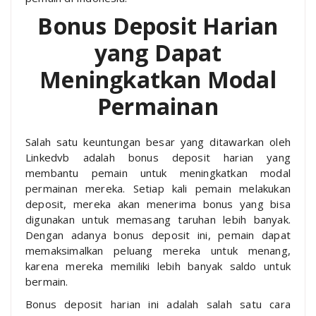
Bonus Deposit Harian
yang Dapat
Meningkatkan Modal
Permainan
Salah satu keuntungan besar yang ditawarkan oleh
Linkedvb adalah bonus deposit harian yang
membantu pemain untuk meningkatkan modal
permainan mereka. Setiap kali pemain melakukan
deposit, mereka akan menerima bonus yang bisa
digunakan untuk memasang taruhan lebih banyak.
Dengan adanya bonus deposit ini, pemain dapat
memaksimalkan peluang mereka untuk menang,
karena mereka memiliki lebih banyak saldo untuk
bermain.
Bonus deposit harian ini adalah salah satu cara