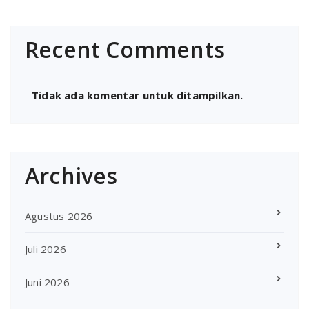
Recent Comments
Tidak ada komentar untuk ditampilkan.
Archives
Agustus 2026
Juli 2026
Juni 2026