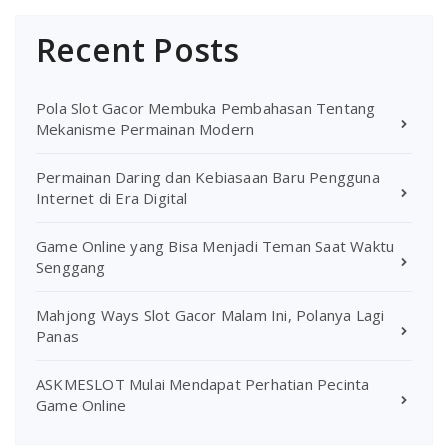
Recent Posts
Pola Slot Gacor Membuka Pembahasan Tentang
Mekanisme Permainan Modern
Permainan Daring dan Kebiasaan Baru Pengguna
Internet di Era Digital
Game Online yang Bisa Menjadi Teman Saat Waktu
Senggang
Mahjong Ways Slot Gacor Malam Ini, Polanya Lagi
Panas
ASKMESLOT Mulai Mendapat Perhatian Pecinta
Game Online