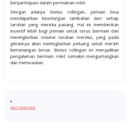
berpartisipasi dalam permainan rolet.
Dengan adanya bonus rollingan, pemain bisa
mendapatkan keuntungan tambahan dari setiap
taruhan yang mereka pasang. Hal ini memberikan
insentif lebih bagi pemain untuk terus bermain dan
meningkatkan volume taruhan mereka, yang pada
gilirannya akan meningkatkan peluang untuk meraih
kemenangan besar. Bonus rollingan ini menjadikan
pengalaman bermain rolet semakin menguntungkan
dan memuaskan.
slot mauslot