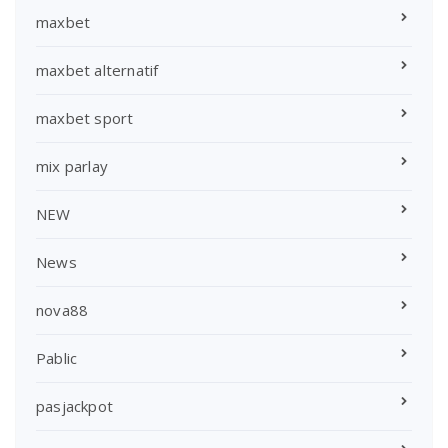
maxbet
maxbet alternatif
maxbet sport
mix parlay
NEW
News
nova88
Pablic
pasjackpot