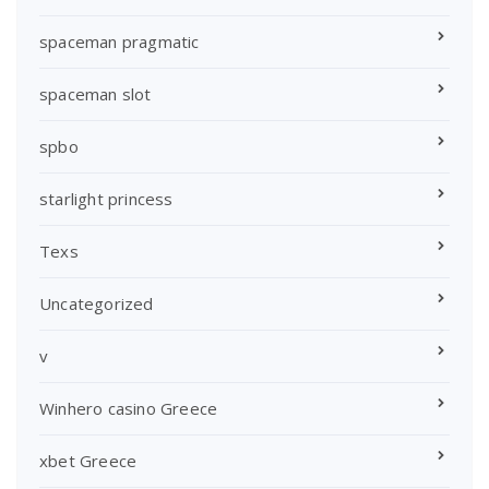
spaceman pragmatic
spaceman slot
spbo
starlight princess
Texs
Uncategorized
v
Winhero casino Greece
xbet Greece