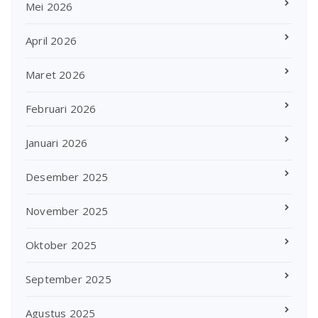
Mei 2026
April 2026
Maret 2026
Februari 2026
Januari 2026
Desember 2025
November 2025
Oktober 2025
September 2025
Agustus 2025