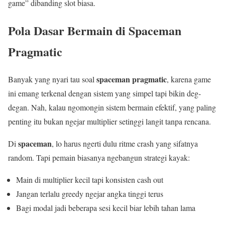
game” dibanding slot biasa.
Pola Dasar Bermain di Spaceman
Pragmatic
spaceman pragmatic
Banyak yang nyari tau soal
, karena game
ini emang terkenal dengan sistem yang simpel tapi bikin deg-
degan. Nah, kalau ngomongin sistem bermain efektif, yang paling
penting itu bukan ngejar multiplier setinggi langit tanpa rencana.
spaceman
Di
, lo harus ngerti dulu ritme crash yang sifatnya
random. Tapi pemain biasanya ngebangun strategi kayak:
Main di multiplier kecil tapi konsisten cash out
Jangan terlalu greedy ngejar angka tinggi terus
Bagi modal jadi beberapa sesi kecil biar lebih tahan lama