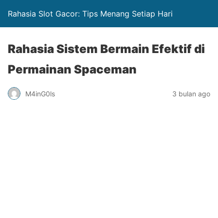
Rahasia Slot Gacor: Tips Menang Setiap Hari
Rahasia Sistem Bermain Efektif di
Permainan Spaceman
M4inG0ls
3 bulan ago