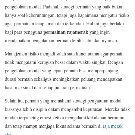
pengelolaan modal. Padahal, strategi bermain yang baik bukan
hanya soal keberuntungan, tetapi juga bagaimana mengatur risiko
agar permainan tetap aman dan terkendali. Hal ini juga berlaku
permainan rajamerak
bagi para pengguna
yang ingin
mendapatkan pengalaman bermain lebih stabil dan nyaman.
Manajemen risiko menjadi salah satu kunci utama agar pemain
tidak mengalami kerugian besar dalam waktu singkat. Dengan
pengelolaan modal yang tepat, pemain bisa memperpanjang
durasi bermain sekaligus meningkatkan peluang mendapatkan
hasil maksimal dari setiap putaran permainan.
Selain itu, pemain yang memahami strategi pengaturan modal
biasanya lebih disiplin dalam mengambil keputusan. Mereka tidak
mudah terpancing emosi ketika mengalami kekalahan beruntun
dan tetap mampu menjaga fokus selama bermain di
raja merak
slot
.