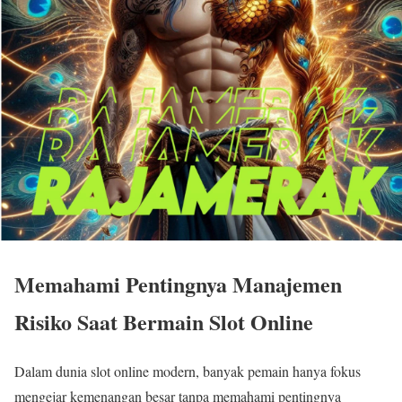
Memahami Pentingnya Manajemen
Risiko Saat Bermain Slot Online
Dalam dunia slot online modern, banyak pemain hanya fokus
mengejar kemenangan besar tanpa memahami pentingnya