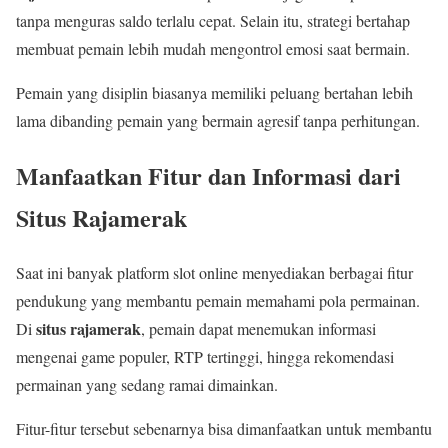
tanpa menguras saldo terlalu cepat. Selain itu, strategi bertahap
membuat pemain lebih mudah mengontrol emosi saat bermain.
Pemain yang disiplin biasanya memiliki peluang bertahan lebih
lama dibanding pemain yang bermain agresif tanpa perhitungan.
Manfaatkan Fitur dan Informasi dari
Situs Rajamerak
Saat ini banyak platform slot online menyediakan berbagai fitur
pendukung yang membantu pemain memahami pola permainan.
situs rajamerak
Di
, pemain dapat menemukan informasi
mengenai game populer, RTP tertinggi, hingga rekomendasi
permainan yang sedang ramai dimainkan.
Fitur-fitur tersebut sebenarnya bisa dimanfaatkan untuk membantu