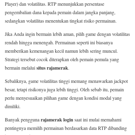
Player) dan volatilitas. RTP menunjukkan persentase
pengembalian dana kepada pemain dalam jangka panjang,
sedangkan volatilitas menentukan tingkat risiko permainan.
Jika Anda ingin bermain lebih aman, pilih game dengan volatilitas
rendah hingga menengah. Permainan seperti ini biasanya
memberikan kemenangan kecil namun lebih sering muncul.
Strategi tersebut cocok diterapkan oleh pemain pemula yang
situs rajamerak
bermain melalui
.
Sebaliknya, game volatilitas tinggi memang menawarkan jackpot
besar, tetapi risikonya juga lebih tinggi. Oleh sebab itu, pemain
perlu menyesuaikan pilihan game dengan kondisi modal yang
dimiliki.
rajamerak login
Banyak pengguna
saat ini mulai memahami
pentingnya memilih permainan berdasarkan data RTP dibanding