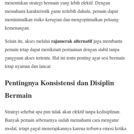
menentukan strategi bermain yang lebih efektif. Dengan
memahami karakteristik game terlebih dahulu, pemain dapat
meminimalkan risiko kerugian dan mengoptimalkan peluang
kemenangan.
rajamerak alternatif
Selain itu, akses melalui
juga membantu
pemain tetap dapat menikmati permainan dengan stabil tanpa
gangguan akses tertentu. Hal ini tentu penting agar sesi bermain
tetap nyaman dan lancar.
Pentingnya Konsistensi dan Disiplin
Bermain
Strategi sehebat apa pun tidak akan efektif tanpa kedisiplinan.
Banyak pemain sebenarnya sudah memahami cara mengatur
modal, tetapi gagal menerapkannya karena terbawa emosi ketika