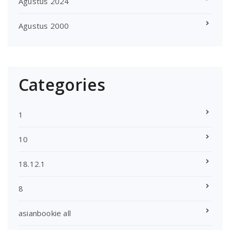
Agustus 2024
Agustus 2000
Categories
1
10
18.12.1
8
asianbookie all