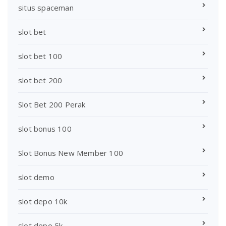
situs spaceman
slot bet
slot bet 100
slot bet 200
Slot Bet 200 Perak
slot bonus 100
Slot Bonus New Member 100
slot demo
slot depo 10k
slot depo 5k