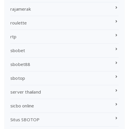
rajamerak
roulette
rtp
sbobet
sbobet88
sbotop
server thailand
sicbo online
Situs SBOTOP