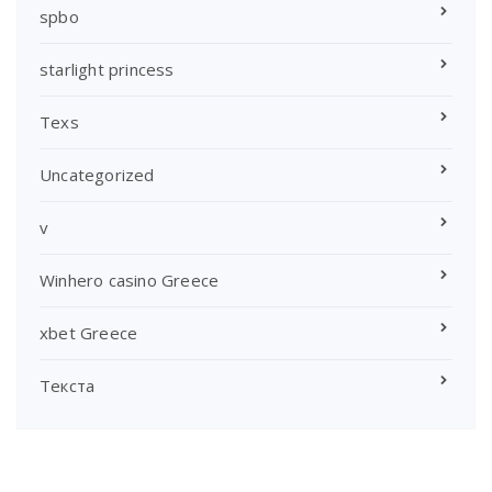
spbo
starlight princess
Texs
Uncategorized
v
Winhero casino Greece
xbet Greece
Текста