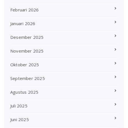
Februari 2026
Januari 2026
Desember 2025
November 2025
Oktober 2025
September 2025
Agustus 2025
Juli 2025
Juni 2025