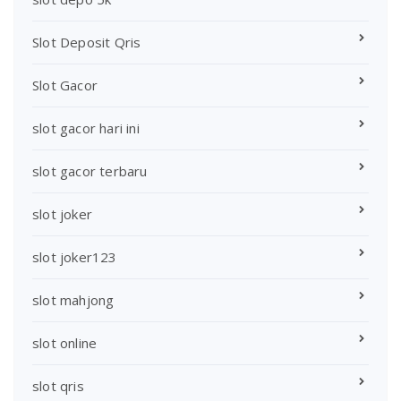
Slot Deposit Qris
Slot Gacor
slot gacor hari ini
slot gacor terbaru
slot joker
slot joker123
slot mahjong
slot online
slot qris