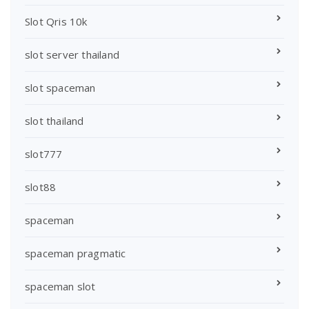
Slot Qris 10k
slot server thailand
slot spaceman
slot thailand
slot777
slot88
spaceman
spaceman pragmatic
spaceman slot