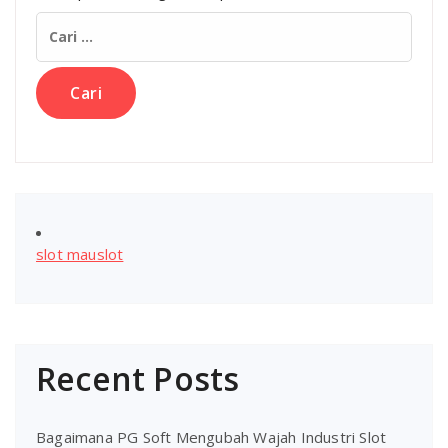
Cari
untuk:
slot mauslot
Recent Posts
Bagaimana PG Soft Mengubah Wajah Industri Slot