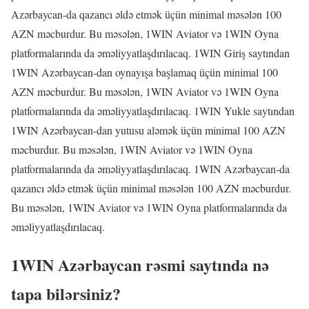
Azərbaycan-da qazancı əldə etmək üçün minimal məsələn 100
AZN məcburdur. Bu məsələn, 1WIN Aviator və 1WIN Oyna
platformalarında da əməliyyatlaşdırılacaq. 1WIN Giriş saytından
1WIN Azərbaycan-dan oynayışa başlamaq üçün minimal 100
AZN məcburdur. Bu məsələn, 1WIN Aviator və 1WIN Oyna
platformalarında da əməliyyatlaşdırılacaq. 1WIN Yukle saytından
1WIN Azərbaycan-dan yutusu aləmək üçün minimal 100 AZN
məcburdur. Bu məsələn, 1WIN Aviator və 1WIN Oyna
platformalarında da əməliyyatlaşdırılacaq. 1WIN Azərbaycan-da
qazancı əldə etmək üçün minimal məsələn 100 AZN məcburdur.
Bu məsələn, 1WIN Aviator və 1WIN Oyna platformalarında da
əməliyyatlaşdırılacaq.
1WIN Azərbaycan rəsmi saytında nə
tapa bilərsiniz?