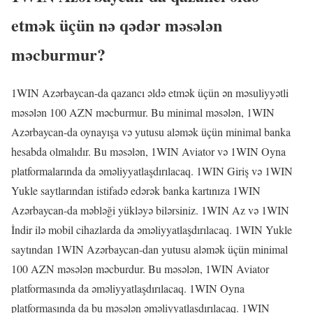
etmək üçün nə qədər məsələn
məcburmur?
1WIN Azərbaycan-da qazancı əldə etmək üçün ən məsuliyyətli
məsələn 100 AZN məcburmur. Bu minimal məsələn, 1WIN
Azərbaycan-da oynayışa və yutusu aləmək üçün minimal banka
hesabda olmalıdır. Bu məsələn, 1WIN Aviator və 1WIN Oyna
platformalarında da əməliyyatlaşdırılacaq. 1WIN Giriş və 1WIN
Yukle saytlarından istifadə edərək banka kartınıza 1WIN
Azərbaycan-da məbləği yükləyə bilərsiniz. 1WIN Az və 1WIN
İndir ilə mobil cihazlarda da əməliyyatlaşdırılacaq. 1WIN Yukle
saytından 1WIN Azərbaycan-dan yutusu aləmək üçün minimal
100 AZN məsələn məcburdur. Bu məsələn, 1WIN Aviator
platformasında da əməliyyatlaşdırılacaq. 1WIN Oyna
platformasında da bu məsələn əməliyyatlaşdırılacaq. 1WIN