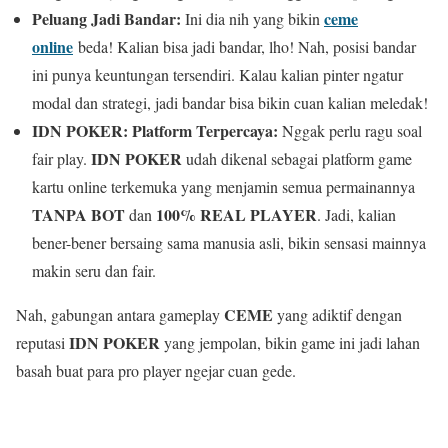
Peluang Jadi Bandar:
ceme
Ini dia nih yang bikin
online
beda! Kalian bisa jadi bandar, lho! Nah, posisi bandar
ini punya keuntungan tersendiri. Kalau kalian pinter ngatur
modal dan strategi, jadi bandar bisa bikin cuan kalian meledak!
IDN POKER: Platform Terpercaya:
Nggak perlu ragu soal
IDN POKER
fair play.
udah dikenal sebagai platform game
kartu online terkemuka yang menjamin semua permainannya
TANPA BOT
100% REAL PLAYER
dan
. Jadi, kalian
bener-bener bersaing sama manusia asli, bikin sensasi mainnya
makin seru dan fair.
CEME
Nah, gabungan antara gameplay
yang adiktif dengan
IDN POKER
reputasi
yang jempolan, bikin game ini jadi lahan
basah buat para pro player ngejar cuan gede.