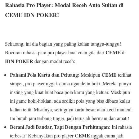
Rahasia Pro Player: Modal Receh Auto Sultan di
CEME IDN POKER!
Sekarang, ini dia bagian yang paling kalian tunggu-tunggu!
CEME
Bocoran rahasia para pro player buat cuan gila dari
di
IDN POKER
dengan modal receh:
Pahami Pola Kartu dan Peluang:
CEME
Meskipun
terlihat
simpel, pro player nggak cuma ngandelin hoki. Mereka punya
insting yang kuat buat baca pola kartu yang keluar. Meskipun
ini game hoki-hokian, ada sedikit pola yang bisa dibaca kalau
kalian teliti. Misalnya, seringnya kartu besar atau kecil muncul.
Ini butuh jam terbang tinggi, jadi teruslah bermain dan amati!
Berani Jadi Bandar, Tapi Dengan Perhitungan:
Ini rahasia
CEME
terbesar! Kebanyakan pro player
nggak cuma jadi