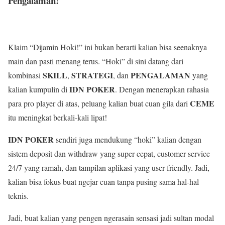
Pengalaman!
Klaim “Dijamin Hoki!” ini bukan berarti kalian bisa seenaknya
main dan pasti menang terus. “Hoki” di sini datang dari
SKILL
STRATEGI
PENGALAMAN
kombinasi
,
, dan
yang
IDN POKER
kalian kumpulin di
. Dengan menerapkan rahasia
CEME
para pro player di atas, peluang kalian buat cuan gila dari
itu meningkat berkali-kali lipat!
IDN POKER
sendiri juga mendukung “hoki” kalian dengan
sistem deposit dan withdraw yang super cepat, customer service
24/7 yang ramah, dan tampilan aplikasi yang user-friendly. Jadi,
kalian bisa fokus buat ngejar cuan tanpa pusing sama hal-hal
teknis.
Jadi, buat kalian yang pengen ngerasain sensasi jadi sultan modal