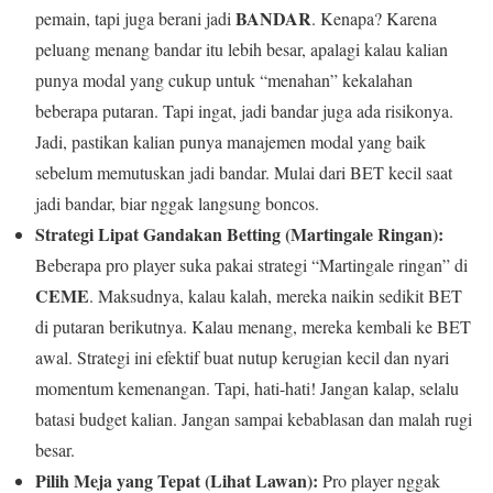
BANDAR
pemain, tapi juga berani jadi
. Kenapa? Karena
peluang menang bandar itu lebih besar, apalagi kalau kalian
punya modal yang cukup untuk “menahan” kekalahan
beberapa putaran. Tapi ingat, jadi bandar juga ada risikonya.
Jadi, pastikan kalian punya manajemen modal yang baik
sebelum memutuskan jadi bandar. Mulai dari BET kecil saat
jadi bandar, biar nggak langsung boncos.
Strategi Lipat Gandakan Betting (Martingale Ringan):
Beberapa pro player suka pakai strategi “Martingale ringan” di
CEME
. Maksudnya, kalau kalah, mereka naikin sedikit BET
di putaran berikutnya. Kalau menang, mereka kembali ke BET
awal. Strategi ini efektif buat nutup kerugian kecil dan nyari
momentum kemenangan. Tapi, hati-hati! Jangan kalap, selalu
batasi budget kalian. Jangan sampai kebablasan dan malah rugi
besar.
Pilih Meja yang Tepat (Lihat Lawan):
Pro player nggak