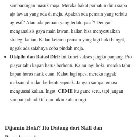
sembarangan masuk meja. Mereka bakal perhatiin dulu siapa
aja lawan yang ada di meja. Apakah ada pemain yang terlalu
agresif? Atau ada pemain yang terlalu pasif? Dengan
menganalisis gaya main lawan, kalian bisa menyesuaikan
strategi kalian. Kalau ketemu pemain yang lagi hoki banget,
nggak ada salahnya coba pindah meja.
Disiplin dan Batasi Diri:
Ini kunci sukses jangka panjang. Pro
player tahu kapan harus berhenti. Kalau lagi hoki, mereka tahu
kapan harus narik cuan. Kalau lagi apes, mereka nggak
maksain diri dan berhenti sejenak. Jangan sampai emosi
CEME
menguasai kalian. Ingat,
itu game seru, tapi jangan
sampai jadi adiktif dan bikin kalian rugi.
Dijamin Hoki? Itu Datang dari Skill dan