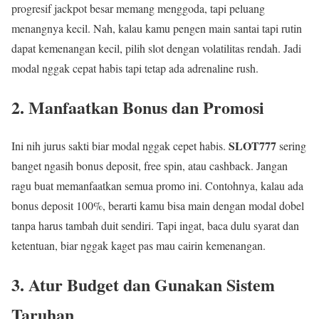
progresif jackpot besar memang menggoda, tapi peluang
menangnya kecil. Nah, kalau kamu pengen main santai tapi rutin
dapat kemenangan kecil, pilih slot dengan volatilitas rendah. Jadi
modal nggak cepat habis tapi tetap ada adrenaline rush.
2. Manfaatkan Bonus dan Promosi
SLOT777
Ini nih jurus sakti biar modal nggak cepet habis.
sering
banget ngasih bonus deposit, free spin, atau cashback. Jangan
ragu buat memanfaatkan semua promo ini. Contohnya, kalau ada
bonus deposit 100%, berarti kamu bisa main dengan modal dobel
tanpa harus tambah duit sendiri. Tapi ingat, baca dulu syarat dan
ketentuan, biar nggak kaget pas mau cairin kemenangan.
3. Atur Budget dan Gunakan Sistem
Taruhan