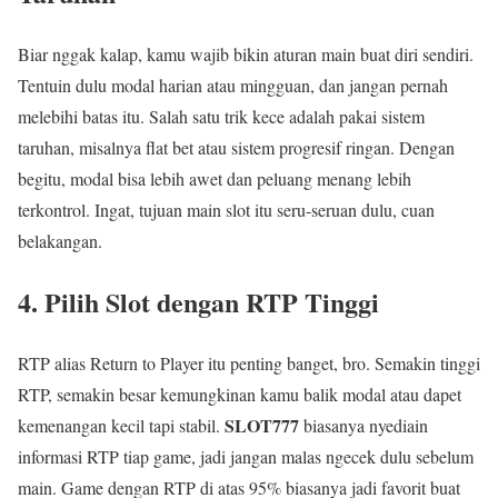
Biar nggak kalap, kamu wajib bikin aturan main buat diri sendiri.
Tentuin dulu modal harian atau mingguan, dan jangan pernah
melebihi batas itu. Salah satu trik kece adalah pakai sistem
taruhan, misalnya flat bet atau sistem progresif ringan. Dengan
begitu, modal bisa lebih awet dan peluang menang lebih
terkontrol. Ingat, tujuan main slot itu seru-seruan dulu, cuan
belakangan.
4. Pilih Slot dengan RTP Tinggi
RTP alias Return to Player itu penting banget, bro. Semakin tinggi
RTP, semakin besar kemungkinan kamu balik modal atau dapet
SLOT777
kemenangan kecil tapi stabil.
biasanya nyediain
informasi RTP tiap game, jadi jangan malas ngecek dulu sebelum
main. Game dengan RTP di atas 95% biasanya jadi favorit buat