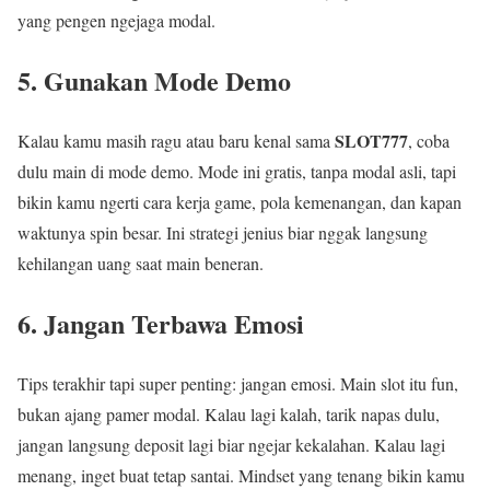
yang pengen ngejaga modal.
5. Gunakan Mode Demo
SLOT777
Kalau kamu masih ragu atau baru kenal sama
, coba
dulu main di mode demo. Mode ini gratis, tanpa modal asli, tapi
bikin kamu ngerti cara kerja game, pola kemenangan, dan kapan
waktunya spin besar. Ini strategi jenius biar nggak langsung
kehilangan uang saat main beneran.
6. Jangan Terbawa Emosi
Tips terakhir tapi super penting: jangan emosi. Main slot itu fun,
bukan ajang pamer modal. Kalau lagi kalah, tarik napas dulu,
jangan langsung deposit lagi biar ngejar kekalahan. Kalau lagi
menang, inget buat tetap santai. Mindset yang tenang bikin kamu