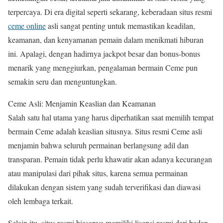
terpercaya. Di era digital seperti sekarang, keberadaan situs resmi
ceme online
asli sangat penting untuk memastikan keadilan,
keamanan, dan kenyamanan pemain dalam menikmati hiburan
ini. Apalagi, dengan hadirnya jackpot besar dan bonus-bonus
menarik yang menggiurkan, pengalaman bermain Ceme pun
semakin seru dan menguntungkan.
Ceme Asli: Menjamin Keaslian dan Keamanan
Salah satu hal utama yang harus diperhatikan saat memilih tempat
bermain Ceme adalah keaslian situsnya. Situs resmi Ceme asli
menjamin bahwa seluruh permainan berlangsung adil dan
transparan. Pemain tidak perlu khawatir akan adanya kecurangan
atau manipulasi dari pihak situs, karena semua permainan
dilakukan dengan sistem yang sudah terverifikasi dan diawasi
oleh lembaga terkait.
Selain itu, situs resmi biasanya memiliki lisensi resmi dari badan