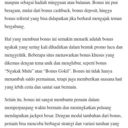
maupun sebagai hadiah mingguan atau bulanan. Bonus ini pun
beragam, mulai dari bonus cashback, bonus deposit, hingga
bonus referral yang bisa didapatkan jika berhasil mengajak teman
bergabung.
Hal yang membuat bonus ini semakin menarik adalah bonus
ngakak yang sering kali dihadirkan dalam bentuk promo lucu dan
menggelitik. Beberapa situs menawarkan bonus khusus yang
dikemas dengan tema unik dan menghibur, seperti bonus
“Ngakak Mulu” atau “Bonus Gokil”. Bonus ini tidak hanya
menambah saldo permainan, tetapi juga memberikan suasana hati
yang lebih ceria dan santai saat bermain.
Selain itu, bonus ini sangat membantu pemain dalam
memperpanjang waktu bermain dan meningkatkan peluang
mendapatkan jackpot besar. Dengan modal tambahan dari bonus,
pemain bisa mencoba berbagai strategi dan variasi taruhan yang