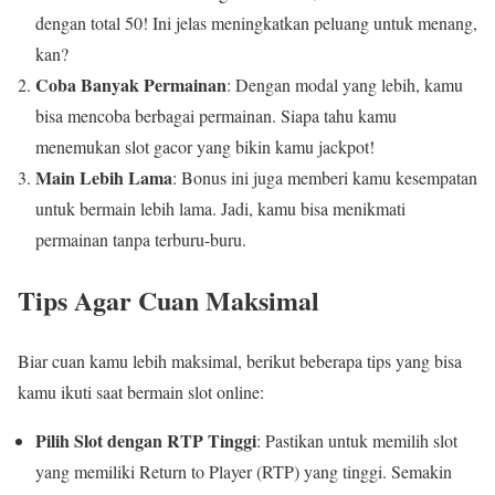
dengan total 50! Ini jelas meningkatkan peluang untuk menang,
kan?
Coba Banyak Permainan
: Dengan modal yang lebih, kamu
bisa mencoba berbagai permainan. Siapa tahu kamu
menemukan slot gacor yang bikin kamu jackpot!
Main Lebih Lama
: Bonus ini juga memberi kamu kesempatan
untuk bermain lebih lama. Jadi, kamu bisa menikmati
permainan tanpa terburu-buru.
Tips Agar Cuan Maksimal
Biar cuan kamu lebih maksimal, berikut beberapa tips yang bisa
kamu ikuti saat bermain slot online:
Pilih Slot dengan RTP Tinggi
: Pastikan untuk memilih slot
yang memiliki Return to Player (RTP) yang tinggi. Semakin