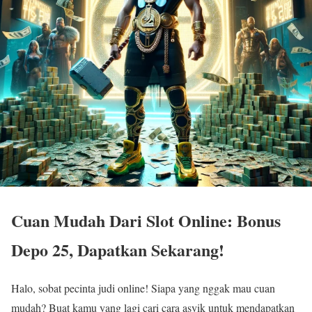
Cuan Mudah Dari Slot Online: Bonus
Depo 25, Dapatkan Sekarang!
Halo, sobat pecinta judi online! Siapa yang nggak mau cuan
mudah? Buat kamu yang lagi cari cara asyik untuk mendapatkan