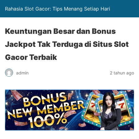
Rahasia Slot Gacor: Tips Menang Setiap Hari
Keuntungan Besar dan Bonus
Jackpot Tak Terduga di Situs Slot
Gacor Terbaik
admin
2 tahun ago