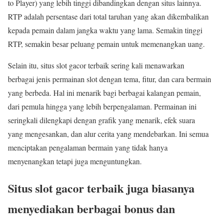
to Player) yang lebih tinggi dibandingkan dengan situs lainnya.
RTP adalah persentase dari total taruhan yang akan dikembalikan
kepada pemain dalam jangka waktu yang lama. Semakin tinggi
RTP, semakin besar peluang pemain untuk memenangkan uang.
Selain itu, situs slot gacor terbaik sering kali menawarkan
berbagai jenis permainan slot dengan tema, fitur, dan cara bermain
yang berbeda. Hal ini menarik bagi berbagai kalangan pemain,
dari pemula hingga yang lebih berpengalaman. Permainan ini
seringkali dilengkapi dengan grafik yang menarik, efek suara
yang mengesankan, dan alur cerita yang mendebarkan. Ini semua
menciptakan pengalaman bermain yang tidak hanya
menyenangkan tetapi juga menguntungkan.
Situs slot gacor terbaik juga biasanya
menyediakan berbagai bonus dan