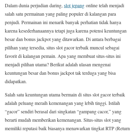
Dalam dunia perjudian daring,
slot jepang
online telah menjadi
salah satu permainan yang paling populer di kalangan para
penjudi. Permainan ini menarik banyak perhatian tidak hanya
karena kesederhanaannya tetapi juga karena potensi keuntungan
besar dan bonus jackpot yang ditawarkan. Di antara berbagai
pilihan yang tersedia, situs slot gacor terbaik muncul sebagai
favorit di kalangan pemain. Apa yang membuat situs-situs ini
menjadi pilihan utama? Berikut adalah ulasan mengenai
keuntungan besar dan bonus jackpot tak terduga yang bisa
didapatkan.
Salah satu keuntungan utama bermain di situs slot gacor terbaik
adalah peluang meraih kemenangan yang lebih tinggi. Istilah
“gacor” sendiri berasal dari singkatan “gampang cacor,” yang
berarti mudah memberikan kemenangan. Situs-situs slot yang
memiliki reputasi baik biasanya menawarkan tingkat RTP (Return