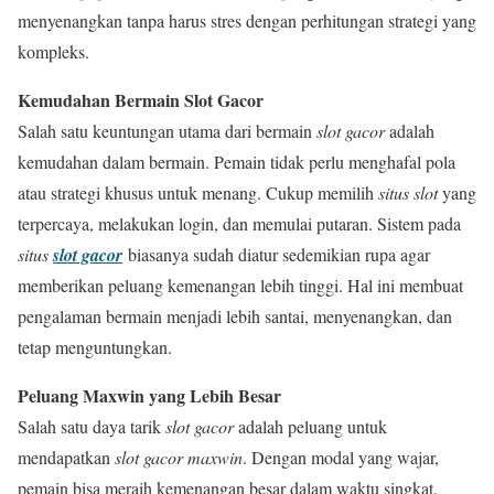
menyenangkan tanpa harus stres dengan perhitungan strategi yang
kompleks.
Kemudahan Bermain Slot Gacor
Salah satu keuntungan utama dari bermain
slot gacor
adalah
kemudahan dalam bermain. Pemain tidak perlu menghafal pola
atau strategi khusus untuk menang. Cukup memilih
situs slot
yang
terpercaya, melakukan login, dan memulai putaran. Sistem pada
situs
slot gacor
biasanya sudah diatur sedemikian rupa agar
memberikan peluang kemenangan lebih tinggi. Hal ini membuat
pengalaman bermain menjadi lebih santai, menyenangkan, dan
tetap menguntungkan.
Peluang Maxwin yang Lebih Besar
Salah satu daya tarik
slot gacor
adalah peluang untuk
mendapatkan
slot gacor maxwin
. Dengan modal yang wajar,
pemain bisa meraih kemenangan besar dalam waktu singkat.