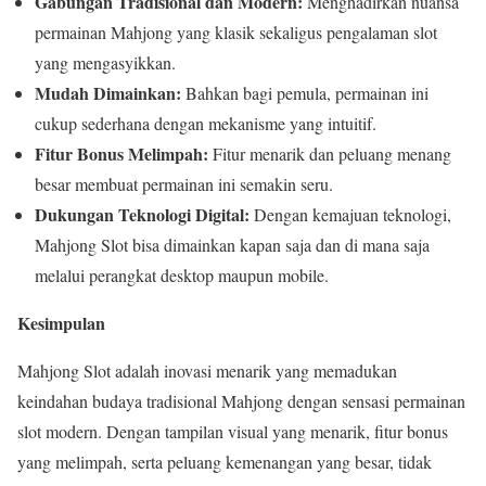
Gabungan Tradisional dan Modern:
Menghadirkan nuansa
permainan Mahjong yang klasik sekaligus pengalaman slot
yang mengasyikkan.
Mudah Dimainkan:
Bahkan bagi pemula, permainan ini
cukup sederhana dengan mekanisme yang intuitif.
Fitur Bonus Melimpah:
Fitur menarik dan peluang menang
besar membuat permainan ini semakin seru.
Dukungan Teknologi Digital:
Dengan kemajuan teknologi,
Mahjong Slot bisa dimainkan kapan saja dan di mana saja
melalui perangkat desktop maupun mobile.
Kesimpulan
Mahjong Slot adalah inovasi menarik yang memadukan
keindahan budaya tradisional Mahjong dengan sensasi permainan
slot modern. Dengan tampilan visual yang menarik, fitur bonus
yang melimpah, serta peluang kemenangan yang besar, tidak