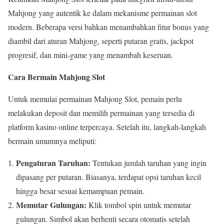
Mahjong yang autentik ke dalam mekanisme permainan slot
modern. Beberapa versi bahkan menambahkan fitur bonus yang
diambil dari aturan Mahjong, seperti putaran gratis, jackpot
progresif, dan mini-game yang menambah keseruan.
Cara Bermain Mahjong Slot
Untuk memulai permainan Mahjong Slot, pemain perlu
melakukan deposit dan memilih permainan yang tersedia di
platform kasino online terpercaya. Setelah itu, langkah-langkah
bermain umumnya meliputi:
Pengaturan Taruhan:
Tentukan jumlah taruhan yang ingin
dipasang per putaran. Biasanya, terdapat opsi taruhan kecil
hingga besar sesuai kemampuan pemain.
Memutar Gulungan:
Klik tombol spin untuk memutar
gulungan. Simbol akan berhenti secara otomatis setelah