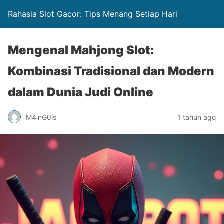
Rahasia Slot Gacor: Tips Menang Setiap Hari
Mengenal Mahjong Slot:
Kombinasi Tradisional dan Modern
dalam Dunia Judi Online
M4inG0ls
1 tahun ago