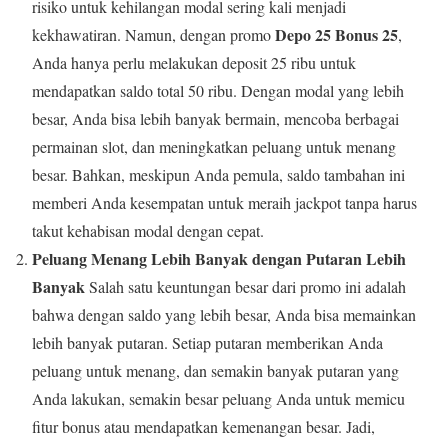
risiko untuk kehilangan modal sering kali menjadi
Depo 25 Bonus 25
kekhawatiran. Namun, dengan promo
,
Anda hanya perlu melakukan deposit 25 ribu untuk
mendapatkan saldo total 50 ribu. Dengan modal yang lebih
besar, Anda bisa lebih banyak bermain, mencoba berbagai
permainan slot, dan meningkatkan peluang untuk menang
besar. Bahkan, meskipun Anda pemula, saldo tambahan ini
memberi Anda kesempatan untuk meraih jackpot tanpa harus
takut kehabisan modal dengan cepat.
Peluang Menang Lebih Banyak dengan Putaran Lebih
Banyak
Salah satu keuntungan besar dari promo ini adalah
bahwa dengan saldo yang lebih besar, Anda bisa memainkan
lebih banyak putaran. Setiap putaran memberikan Anda
peluang untuk menang, dan semakin banyak putaran yang
Anda lakukan, semakin besar peluang Anda untuk memicu
fitur bonus atau mendapatkan kemenangan besar. Jadi,