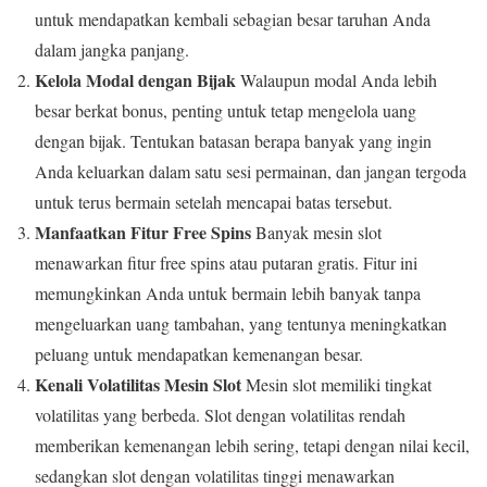
untuk mendapatkan kembali sebagian besar taruhan Anda
dalam jangka panjang.
Kelola Modal dengan Bijak
Walaupun modal Anda lebih
besar berkat bonus, penting untuk tetap mengelola uang
dengan bijak. Tentukan batasan berapa banyak yang ingin
Anda keluarkan dalam satu sesi permainan, dan jangan tergoda
untuk terus bermain setelah mencapai batas tersebut.
Manfaatkan Fitur Free Spins
Banyak mesin slot
menawarkan fitur free spins atau putaran gratis. Fitur ini
memungkinkan Anda untuk bermain lebih banyak tanpa
mengeluarkan uang tambahan, yang tentunya meningkatkan
peluang untuk mendapatkan kemenangan besar.
Kenali Volatilitas Mesin Slot
Mesin slot memiliki tingkat
volatilitas yang berbeda. Slot dengan volatilitas rendah
memberikan kemenangan lebih sering, tetapi dengan nilai kecil,
sedangkan slot dengan volatilitas tinggi menawarkan