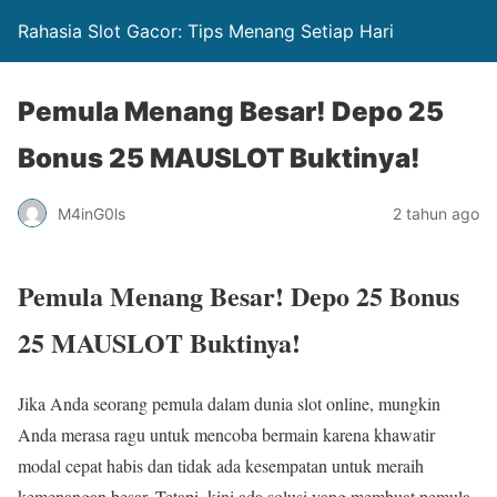
Rahasia Slot Gacor: Tips Menang Setiap Hari
Pemula Menang Besar! Depo 25
Bonus 25 MAUSLOT Buktinya!
M4inG0ls
2 tahun ago
Pemula Menang Besar! Depo 25 Bonus
25 MAUSLOT Buktinya!
Jika Anda seorang pemula dalam dunia slot online, mungkin
Anda merasa ragu untuk mencoba bermain karena khawatir
modal cepat habis dan tidak ada kesempatan untuk meraih
kemenangan besar. Tetapi, kini ada solusi yang membuat pemula