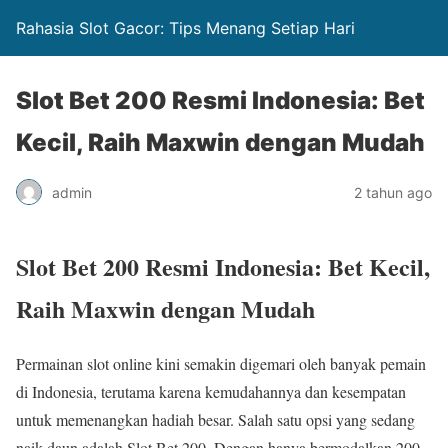
Rahasia Slot Gacor: Tips Menang Setiap Hari
Slot Bet 200 Resmi Indonesia: Bet
Kecil, Raih Maxwin dengan Mudah
admin
2 tahun ago
Slot Bet 200 Resmi Indonesia: Bet Kecil,
Raih Maxwin dengan Mudah
Permainan slot online kini semakin digemari oleh banyak pemain
di Indonesia, terutama karena kemudahannya dan kesempatan
untuk memenangkan hadiah besar. Salah satu opsi yang sedang
naik daun adalah Slot Bet 200. Dengan hanya bermodalkan 200