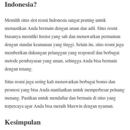
Indonesia?
Memilih situs slot resmi Indonesia sangat penting untuk
memastikan Anda bermain dengan aman dan adil. Situs resmi
biasanya memiliki lisensi yang sah dan menawarkan permainan
dengan standar keamanan yang tinggi. Selain itu, situs resmi juga
memberikan dukungan pelanggan yang responsif dan berbagai
metode pembayaran yang aman, sehingga Anda bisa bermain
dengan tenang.
Situs resmi juga sering kali menawarkan berbagai bonus dan
promosi yang bisa Anda manfaatkan untuk memperbesar peluang
menang. Pastikan untuk mendaftar dan bermain di situs yang
terpercaya agar Anda bisa meraih Maxwin dengan nyaman.
Kesimpulan