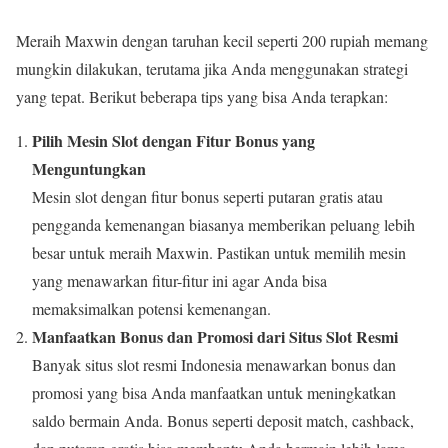
Meraih Maxwin dengan taruhan kecil seperti 200 rupiah memang
mungkin dilakukan, terutama jika Anda menggunakan strategi
yang tepat. Berikut beberapa tips yang bisa Anda terapkan:
Pilih Mesin Slot dengan Fitur Bonus yang
Menguntungkan
Mesin slot dengan fitur bonus seperti putaran gratis atau
pengganda kemenangan biasanya memberikan peluang lebih
besar untuk meraih Maxwin. Pastikan untuk memilih mesin
yang menawarkan fitur-fitur ini agar Anda bisa
memaksimalkan potensi kemenangan.
Manfaatkan Bonus dan Promosi dari Situs Slot Resmi
Banyak situs slot resmi Indonesia menawarkan bonus dan
promosi yang bisa Anda manfaatkan untuk meningkatkan
saldo bermain Anda. Bonus seperti deposit match, cashback,