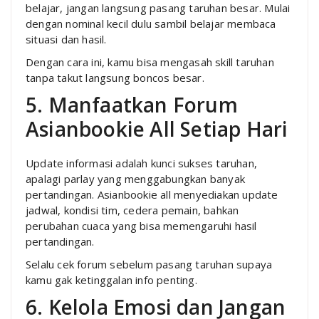
belajar, jangan langsung pasang taruhan besar. Mulai
dengan nominal kecil dulu sambil belajar membaca
situasi dan hasil.
Dengan cara ini, kamu bisa mengasah skill taruhan
tanpa takut langsung boncos besar.
5. Manfaatkan Forum
Asianbookie All Setiap Hari
Update informasi adalah kunci sukses taruhan,
apalagi parlay yang menggabungkan banyak
pertandingan. Asianbookie all menyediakan update
jadwal, kondisi tim, cedera pemain, bahkan
perubahan cuaca yang bisa memengaruhi hasil
pertandingan.
Selalu cek forum sebelum pasang taruhan supaya
kamu gak ketinggalan info penting.
6. Kelola Emosi dan Jangan