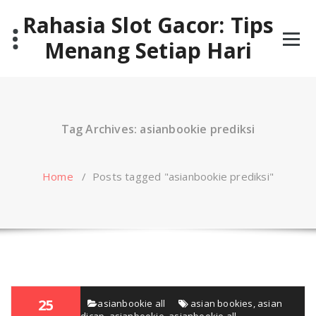
Skip
Rahasia Slot Gacor: Tips
to
content
Menang Setiap Hari
Tag Archives: asianbookie prediksi
Home
/
Posts tagged "asianbookie prediksi"
25
M4inG0ls
asianbookie all
asian bookies
,
asian
bookies handicap
,
asianbookie
,
asianbookie all
,