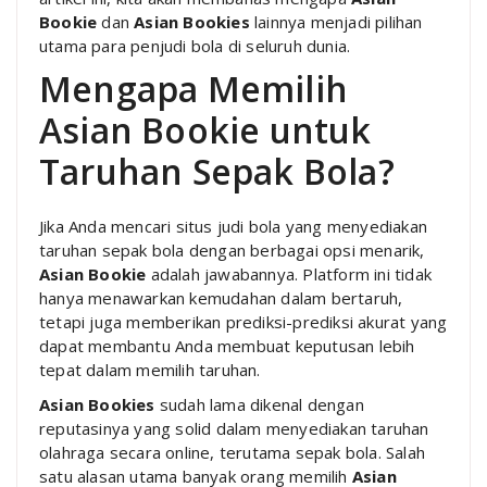
Bookie
dan
Asian Bookies
lainnya menjadi pilihan
utama para penjudi bola di seluruh dunia.
Mengapa Memilih
Asian Bookie untuk
Taruhan Sepak Bola?
Jika Anda mencari situs judi bola yang menyediakan
taruhan sepak bola dengan berbagai opsi menarik,
Asian Bookie
adalah jawabannya. Platform ini tidak
hanya menawarkan kemudahan dalam bertaruh,
tetapi juga memberikan prediksi-prediksi akurat yang
dapat membantu Anda membuat keputusan lebih
tepat dalam memilih taruhan.
Asian Bookies
sudah lama dikenal dengan
reputasinya yang solid dalam menyediakan taruhan
olahraga secara online, terutama sepak bola. Salah
satu alasan utama banyak orang memilih
Asian