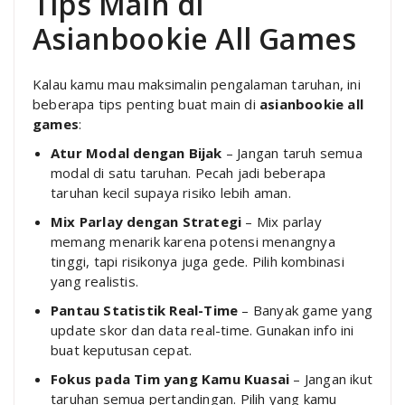
Tips Main di
Asianbookie All Games
Kalau kamu mau maksimalin pengalaman taruhan, ini
beberapa tips penting buat main di
asianbookie all
games
:
Atur Modal dengan Bijak
– Jangan taruh semua
modal di satu taruhan. Pecah jadi beberapa
taruhan kecil supaya risiko lebih aman.
Mix Parlay dengan Strategi
– Mix parlay
memang menarik karena potensi menangnya
tinggi, tapi risikonya juga gede. Pilih kombinasi
yang realistis.
Pantau Statistik Real-Time
– Banyak game yang
update skor dan data real-time. Gunakan info ini
buat keputusan cepat.
Fokus pada Tim yang Kamu Kuasai
– Jangan ikut
taruhan semua pertandingan. Pilih yang kamu