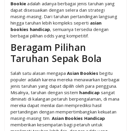
Bookie
adalah adanya berbagai jenis taruhan yang
dapat disesuaikan dengan selera dan strategi
masing-masing. Dari taruhan pertandingan langsung
hingga taruhan lebih kompleks seperti
asian
bookies handicap
, semuanya tersedia dengan
berbagai pilihan odds yang kompetitif.
Beragam Pilihan
Taruhan Sepak Bola
Salah satu alasan mengapa
Asian Bookies
begitu
populer adalah karena mereka menawarkan berbagai
jenis taruhan yang dapat dipilih oleh para pengguna.
Misalnya, taruhan dengan sistem
handicap
sangat
diminati di kalangan petaruh berpengalaman, di mana
mereka dapat menilai dan memprediksi hasil
pertandingan dengan mempertimbangkan kekuatan
masing-masing tim.
Asian Bookies Handicap
memberikan kesempatan bagi petaruh untuk