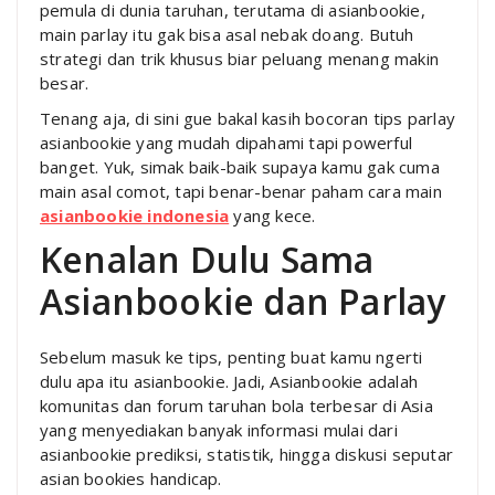
pemula di dunia taruhan, terutama di asianbookie,
main parlay itu gak bisa asal nebak doang. Butuh
strategi dan trik khusus biar peluang menang makin
besar.
Tenang aja, di sini gue bakal kasih bocoran tips parlay
asianbookie yang mudah dipahami tapi powerful
banget. Yuk, simak baik-baik supaya kamu gak cuma
main asal comot, tapi benar-benar paham cara main
asianbookie indonesia
yang kece.
Kenalan Dulu Sama
Asianbookie dan Parlay
Sebelum masuk ke tips, penting buat kamu ngerti
dulu apa itu asianbookie. Jadi, Asianbookie adalah
komunitas dan forum taruhan bola terbesar di Asia
yang menyediakan banyak informasi mulai dari
asianbookie prediksi, statistik, hingga diskusi seputar
asian bookies handicap.