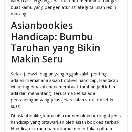
kamu cari langsung ada. Ini tentu membantu banget
buat kamu yang pengen atur strategi taruhan lebih
matang.
Asianbookies
Handicap: Bumbu
Taruhan yang Bikin
Makin Seru
Selain jadwal, bagian yang nggak kalah penting
adalah memahami asian bookies handicap. Handicap
ini sering dipakai untuk membuat taruhan jadi lebih
adil dan menantang, terutama ketika ada
pertandingan yang jelas-jelas salah satu tim lebih
kuat.
Di asianbookie, kamu bisa menemukan berbagai jenis
handicap yang ditawarkan oleh asian bookies terbaik.
Handicap ini membantu kamu menentukan pilihan