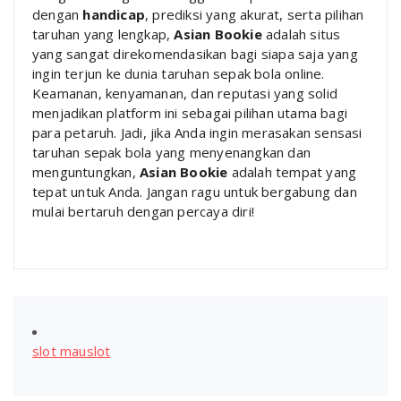
dengan
handicap
, prediksi yang akurat, serta pilihan
taruhan yang lengkap,
Asian Bookie
adalah situs
yang sangat direkomendasikan bagi siapa saja yang
ingin terjun ke dunia taruhan sepak bola online.
Keamanan, kenyamanan, dan reputasi yang solid
menjadikan platform ini sebagai pilihan utama bagi
para petaruh. Jadi, jika Anda ingin merasakan sensasi
taruhan sepak bola yang menyenangkan dan
menguntungkan,
Asian Bookie
adalah tempat yang
tepat untuk Anda. Jangan ragu untuk bergabung dan
mulai bertaruh dengan percaya diri!
slot mauslot