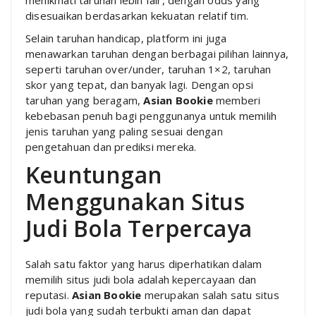
menikmati taruhan lebih fair, dengan odds yang
disesuaikan berdasarkan kekuatan relatif tim.
Selain taruhan handicap, platform ini juga
menawarkan taruhan dengan berbagai pilihan lainnya,
seperti taruhan over/under, taruhan 1×2, taruhan
skor yang tepat, dan banyak lagi. Dengan opsi
taruhan yang beragam,
Asian Bookie
memberi
kebebasan penuh bagi penggunanya untuk memilih
jenis taruhan yang paling sesuai dengan
pengetahuan dan prediksi mereka.
Keuntungan
Menggunakan Situs
Judi Bola Terpercaya
Salah satu faktor yang harus diperhatikan dalam
memilih situs judi bola adalah kepercayaan dan
reputasi.
Asian Bookie
merupakan salah satu situs
judi bola yang sudah terbukti aman dan dapat