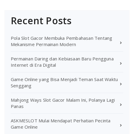
Recent Posts
Pola Slot Gacor Membuka Pembahasan Tentang
Mekanisme Permainan Modern
Permainan Daring dan Kebiasaan Baru Pengguna
Internet di Era Digital
Game Online yang Bisa Menjadi Teman Saat Waktu
Senggang
Mahjong Ways Slot Gacor Malam Ini, Polanya Lagi
Panas
ASKMESLOT Mulai Mendapat Perhatian Pecinta
Game Online