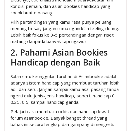
kondisi pemain, dan asian bookies handicap yang
cocok buat dipasang.
Pilih pertandingan yang kamu rasa punya peluang
menang besar, jangan cuma ngandelin feeling doang.
Lebih baik fokus ke 3-5 pertandingan dengan riset
matang daripada banyak tapi ngawur.
2. Pahami Asian Bookies
Handicap dengan Baik
Salah satu keunggulan taruhan di Asianbookie adalah
adanya sistem handicap yang membuat taruhan lebih
adil dan seru. Jangan sampai kamu asal pasang tanpa
ngerti dulu jenis-jenis handicap, seperti handicap 0,
0.25, 0.5, sampai handicap ganda.
Pelajari cara membaca odds dan handicap lewat
forum asianbookie. Banyak banget thread yang
bahas ini secara lengkap dan gampang dimengerti.