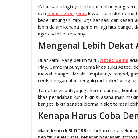
Kalau kamu lagi nyari hiburan online yang se
deh
demo aztec gems
lewat akun slot demo 
keberuntungan, tapi juga sensasi dan keserua
lebih dalam kenapa game ini lagi hits banget 
ngerasain keseruannya.
Mengenal Lebih Dekat 
Buat kamu yang belum tahu,
Aztec Gems
adal
Play. Game ini punya tema khas suku Aztec, 
mewah banget. Meski tampilannya simpel, gam
reels
dengan fitur pengali (multiplier) yang bi
Tampilan visualnya juga keren banget, kombina
khas peradaban kuno bikin suasana main maki
banget, bikin sensasi bermain slot terasa lebi
Kenapa Harus Coba Dem
Main demo di
SLOT88
itu bukan cuma sekadar 
pengin belajar atau sekadar ngerasain atmosf