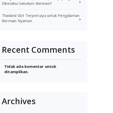
Diketahui Sebelum Bermain?
Thailand Slot Terpercaya untuk Pengalaman
Bermain Nyaman
Recent Comments
Tidak ada komentar untuk
ditampilkan.
Archives