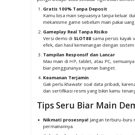
Gratis 100% Tanpa Deposit
Kamu bisa main sepuasnya tanpa keluar dui
mekanisme game sebelum main pakai uang a
Gameplay Real Tanpa Risiko
Versi demo di
SLOT88
sama persis kayak ve
efek, dan hasil kemenangan dengan sistem
Tampilan Responsif dan Lancar
Mau main di HP, tablet, atau PC, semuanya
biar penggunanya nyaman banget.
Keamanan Terjamin
Gak perlu khawatir soal data pribadi, karen
dan sertifikasi resmi yang bikin kamu tena
Tips Seru Biar Main De
Nikmati prosesnya!
Jangan terburu-buru ng
permainannya.