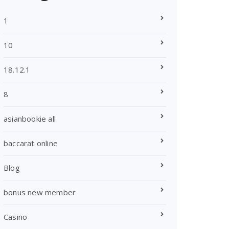
1
10
18.12.1
8
asianbookie all
baccarat online
Blog
bonus new member
Casino