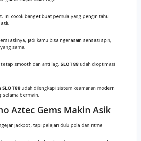
t. Ini cocok banget buat pemula yang pengin tahu
sli.
rsi aslinya, jadi kamu bisa ngerasain sensasi spin,
 yang sama.
 tetap smooth dan anti lag.
SLOT88
udah dioptimasi
a
SLOT88
udah dilengkapi sistem keamanan modern
ng selama bermain.
mo Aztec Gems Makin Asik
ejar jackpot, tapi pelajari dulu pola dan ritme