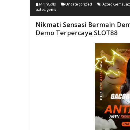
M4inG0ls
Uncategorized
Aztec Gems
,
az
aztec gems
Nikmati Sensasi Bermain De
Demo Terpercaya SLOT88