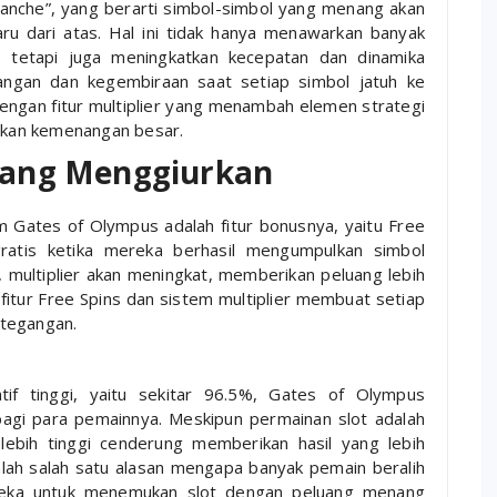
nche”, yang berarti simbol-simbol yang menang akan
aru dari atas. Hal ini tidak hanya menawarkan banyak
 tetapi juga meningkatkan kecepatan dan dinamika
ngan dan kegembiraan saat setiap simbol jatuh ke
i dengan fitur multiplier yang menambah elemen strategi
kan kemenangan besar.
yang Menggiurkan
lam Gates of Olympus adalah fitur bonusnya, yaitu Free
ratis ketika mereka berhasil mengumpulkan simbol
, multiplier akan meningkat, memberikan peluang lebih
itur Free Spins dan sistem multiplier membuat setiap
etegangan.
if tinggi, yaitu sekitar 96.5%, Gates of Olympus
gi para pemainnya. Meskipun permainan slot adalah
ebih tinggi cenderung memberikan hasil yang lebih
lah salah satu alasan mengapa banyak pemain beralih
eka untuk menemukan slot dengan peluang menang