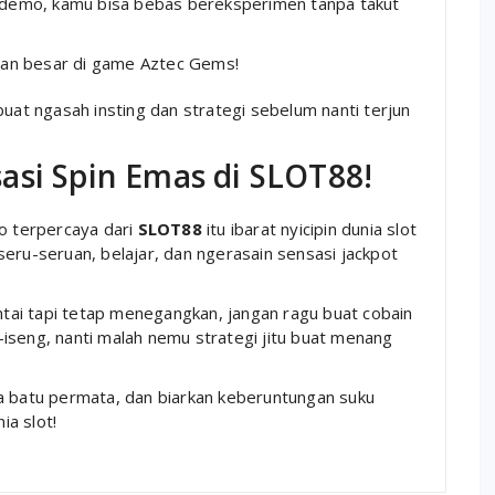
i demo, kamu bisa bebas bereksperimen tanpa takut
gan besar di game Aztec Gems!
buat ngasah insting dan strategi sebelum nanti terjun
asi Spin Emas di SLOT88!
o terpercaya dari
SLOT88
itu ibarat nyicipin dunia slot
eru-seruan, belajar, dan ngerasain sensasi jackpot
antai tapi tetap menegangkan, jangan ragu buat cobain
g-iseng, nanti malah nemu strategi jitu buat menang
a batu permata, dan biarkan keberuntungan suku
a slot!