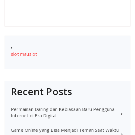
slot mauslot
Recent Posts
Permainan Daring dan Kebiasaan Baru Pengguna
Internet di Era Digital
Game Online yang Bisa Menjadi Teman Saat Waktu