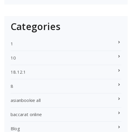
Categories
1
10
18.12.1
8
asianbookie all
baccarat online
Blog