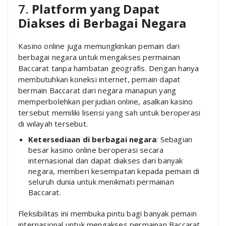
7.
Platform yang Dapat
Diakses di Berbagai Negara
Kasino online juga memungkinkan pemain dari
berbagai negara untuk mengakses permainan
Baccarat tanpa hambatan geografis. Dengan hanya
membutuhkan koneksi internet, pemain dapat
bermain Baccarat dari negara manapun yang
memperbolehkan perjudian online, asalkan kasino
tersebut memiliki lisensi yang sah untuk beroperasi
di wilayah tersebut.
Ketersediaan di berbagai negara
: Sebagian
besar kasino online beroperasi secara
internasional dan dapat diakses dari banyak
negara, memberi kesempatan kepada pemain di
seluruh dunia untuk menikmati permainan
Baccarat.
Fleksibilitas ini membuka pintu bagi banyak pemain
internasional untuk mengakses permainan Baccarat