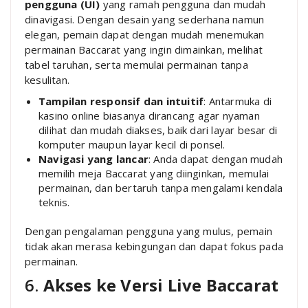
pengguna (UI)
yang ramah pengguna dan mudah
dinavigasi. Dengan desain yang sederhana namun
elegan, pemain dapat dengan mudah menemukan
permainan Baccarat yang ingin dimainkan, melihat
tabel taruhan, serta memulai permainan tanpa
kesulitan.
Tampilan responsif dan intuitif
: Antarmuka di
kasino online biasanya dirancang agar nyaman
dilihat dan mudah diakses, baik dari layar besar di
komputer maupun layar kecil di ponsel.
Navigasi yang lancar
: Anda dapat dengan mudah
memilih meja Baccarat yang diinginkan, memulai
permainan, dan bertaruh tanpa mengalami kendala
teknis.
Dengan pengalaman pengguna yang mulus, pemain
tidak akan merasa kebingungan dan dapat fokus pada
permainan.
6.
Akses ke Versi Live Baccarat