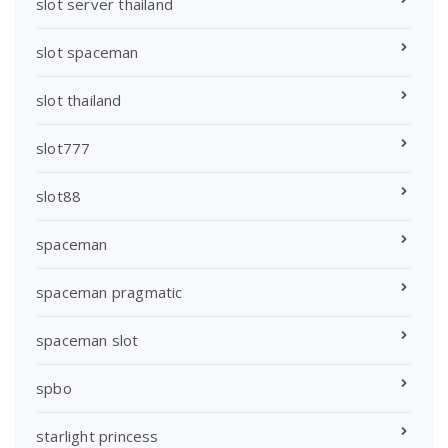
slot server thailand
slot spaceman
slot thailand
slot777
slot88
spaceman
spaceman pragmatic
spaceman slot
spbo
starlight princess