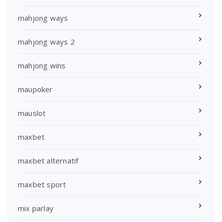
mahjong ways
mahjong ways 2
mahjong wins
maupoker
mauslot
maxbet
maxbet alternatif
maxbet sport
mix parlay