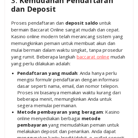
3.
Kemudahan Pendaftaran
dan Deposit
Proses pendaftaran dan
deposit saldo
untuk
bermain Baccarat Online sangat mudah dan cepat.
Kasino online modern telah merancang sistem yang
memungkinkan pemain untuk membuat akun dan
mulai bermain dalam waktu singkat, tanpa prosedur
yang rumit. Beberapa langkah
baccarat online
mudah
yang perlu dilakukan adalah:
Pendaftaran yang mudah
: Anda hanya perlu
mengisi formulir pendaftaran dengan informasi
dasar seperti nama, email, dan nomor telepon.
Proses ini biasanya memakan waktu kurang dari
beberapa menit, memungkinkan Anda untuk
segera memulai permainan.
Metode pembayaran yang beragam
: Kasino
online menyediakan berbagai
metode
pembayaran
yang memudahkan pemain untuk
melakukan deposit dan penarikan. Anda dapat
menggunakan kartu kredit/debit, e-wallet seperti