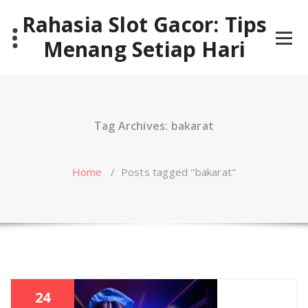
Skip
Rahasia Slot Gacor: Tips
to
content
Menang Setiap Hari
Tag Archives: bakarat
Home
/
Posts tagged "bakarat"
24