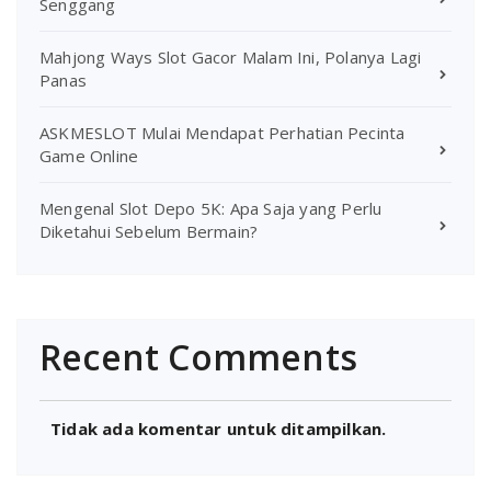
Senggang
Mahjong Ways Slot Gacor Malam Ini, Polanya Lagi
Panas
ASKMESLOT Mulai Mendapat Perhatian Pecinta
Game Online
Mengenal Slot Depo 5K: Apa Saja yang Perlu
Diketahui Sebelum Bermain?
Recent Comments
Tidak ada komentar untuk ditampilkan.