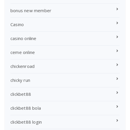
bonus new member
Casino
casino online
ceme online
chickenroad
chicky run
clickbet88
clickbet88 bola
clickbet88 login