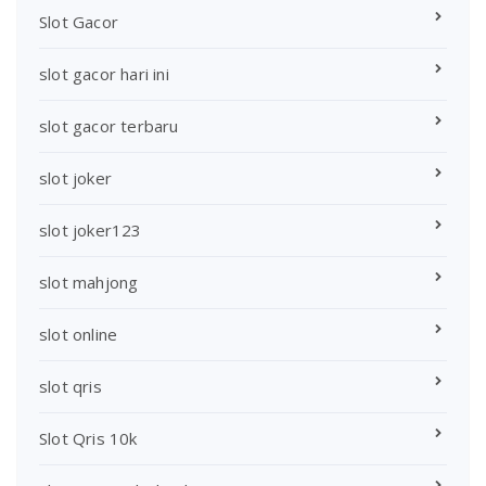
Slot Gacor
slot gacor hari ini
slot gacor terbaru
slot joker
slot joker123
slot mahjong
slot online
slot qris
Slot Qris 10k