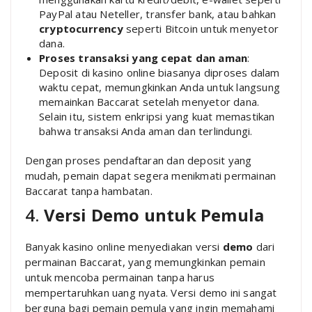
PayPal atau Neteller, transfer bank, atau bahkan
cryptocurrency
seperti Bitcoin untuk menyetor
dana.
Proses transaksi yang cepat dan aman
:
Deposit di kasino online biasanya diproses dalam
waktu cepat, memungkinkan Anda untuk langsung
memainkan Baccarat setelah menyetor dana.
Selain itu, sistem enkripsi yang kuat memastikan
bahwa transaksi Anda aman dan terlindungi.
Dengan proses pendaftaran dan deposit yang
mudah, pemain dapat segera menikmati permainan
Baccarat tanpa hambatan.
4.
Versi Demo untuk Pemula
Banyak kasino online menyediakan versi
demo
dari
permainan Baccarat, yang memungkinkan pemain
untuk mencoba permainan tanpa harus
mempertaruhkan uang nyata. Versi demo ini sangat
berguna bagi pemain pemula yang ingin memahami