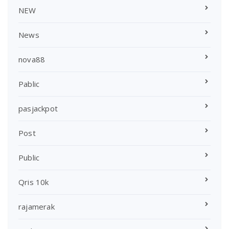
NEW
News
nova88
Pablic
pasjackpot
Post
Public
Qris 10k
rajamerak