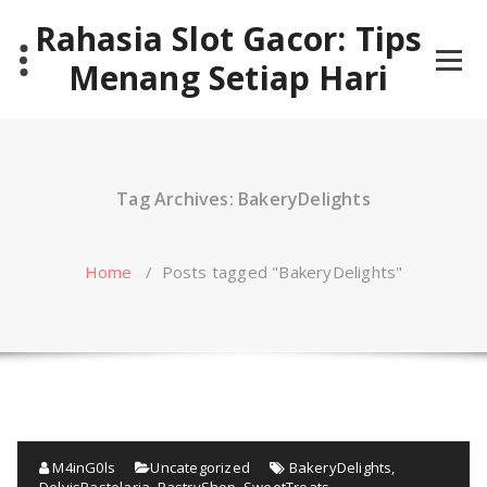
Skip
Rahasia Slot Gacor: Tips
to
content
Menang Setiap Hari
Tag Archives: BakeryDelights
Home
/
Posts tagged "BakeryDelights"
M4inG0ls
Uncategorized
BakeryDelights
,
DelvisPastelaria
,
PastryShop
,
SweetTreats