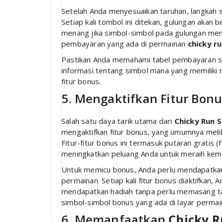
Setelah Anda menyesuaikan taruhan, langkah s
Setiap kali tombol ini ditekan, gulungan akan 
menang jika simbol-simbol pada gulungan me
pembayaran yang ada di permainan
chicky r
Pastikan Anda memahami tabel pembayaran se
informasi tentang simbol mana yang memiliki 
fitur bonus.
5. Mengaktifkan Fitur Bonu
Salah satu daya tarik utama dari
Chicky Run S
mengaktifkan fitur bonus, yang umumnya meli
Fitur-fitur bonus ini termasuk putaran gratis 
meningkatkan peluang Anda untuk meraih kem
Untuk memicu bonus, Anda perlu mendapatkan
permainan. Setiap kali fitur bonus diaktifkan,
mendapatkan hadiah tanpa perlu memasang tar
simbol-simbol bonus yang ada di layar permai
6. Memanfaatkan
Chicky 