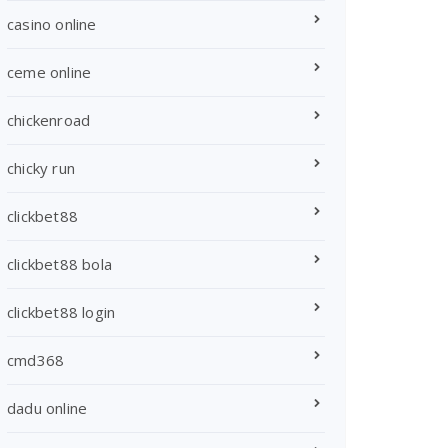
casino online
ceme online
chickenroad
chicky run
clickbet88
clickbet88 bola
clickbet88 login
cmd368
dadu online