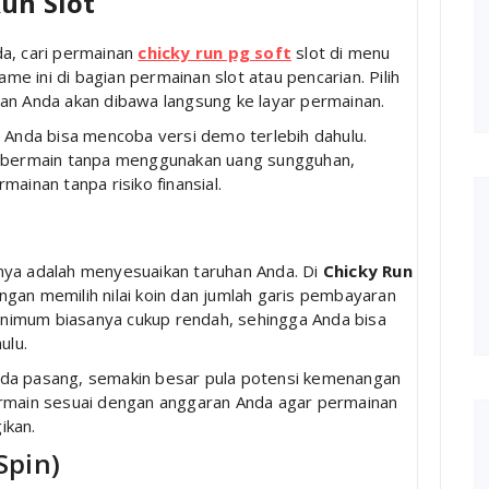
un Slot
da, cari permainan
chicky run pg soft
slot di menu
 ini di bagian permainan slot atau pencarian. Pilih
dan Anda akan dibawa langsung ke layar permainan.
, Anda bisa mencoba versi demo terlebih dahulu.
bermain tanpa menggunakan uang sungguhan,
ainan tanpa risiko finansial.
nya adalah menyesuaikan taruhan Anda. Di
Chicky Run
gan memilih nilai koin dan jumlah garis pembayaran
 minimum biasanya cukup rendah, sehingga Anda bisa
ulu.
nda pasang, semakin besar pula potensi kemenangan
ermain sesuai dengan anggaran Anda agar permainan
ikan.
Spin)