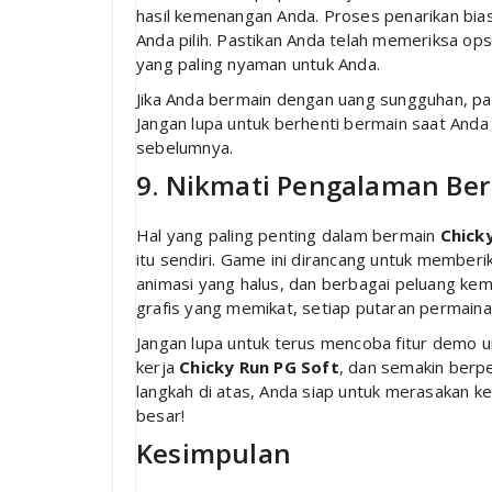
hasil kemenangan Anda. Proses penarikan bia
Anda pilih. Pastikan Anda telah memeriksa o
yang paling nyaman untuk Anda.
Jika Anda bermain dengan uang sungguhan, pa
Jangan lupa untuk berhenti bermain saat And
sebelumnya.
9. Nikmati Pengalaman B
Hal yang paling penting dalam bermain
Chicky
itu sendiri. Game ini dirancang untuk membe
animasi yang halus, dan berbagai peluang ke
grafis yang memikat, setiap putaran permai
Jangan lupa untuk terus mencoba fitur demo
kerja
Chicky Run PG Soft
, dan semakin berp
langkah di atas, Anda siap untuk merasakan 
besar!
Kesimpulan