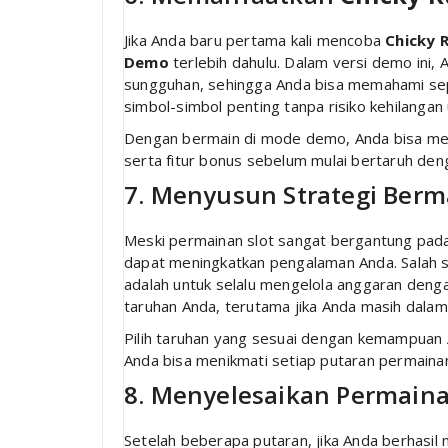
Jika Anda baru pertama kali mencoba
Chicky 
Demo
terlebih dahulu. Dalam versi demo ini,
sungguhan, sehingga Anda bisa memahami sepe
simbol-simbol penting tanpa risiko kehilangan
Dengan bermain di mode demo, Anda bisa men
serta fitur bonus sebelum mulai bertaruh den
7. Menyusun Strategi Berm
Meski permainan slot sangat bergantung pada
dapat meningkatkan pengalaman Anda. Salah s
adalah untuk selalu mengelola anggaran denga
taruhan Anda, terutama jika Anda masih dalam
Pilih taruhan yang sesuai dengan kemampuan 
Anda bisa menikmati setiap putaran permainan
8. Menyelesaikan Permai
Setelah beberapa putaran, jika Anda berhasil