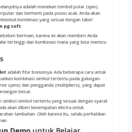
elanjutnya adalah menekan tombol putar (spin).
berputar dan berhenti pada posisi acak. Anda akan
mbentuk kombinasi yang sesuai dengan tabel
un pg soft
.
belum bermain, karena ini akan memberi Anda
nilai tertinggi dan kombinasi mana yang bisa memicu
s
lot
adalah fitur bonusnya. Ada beberapa cara untuk
batkan kombinasi simbol tertentu pada gulungan.
(free spins) dan pengganda (multipliers), yang dapat
enangan besar.
 simbol-simbol tertentu yang sesuai dengan syarat
 Anda akan diberi kesempatan ekstra untuk
uhan tambahan. Oleh karena itu, selalu perhatikan
nan.
Run Demo
untuk Belajar