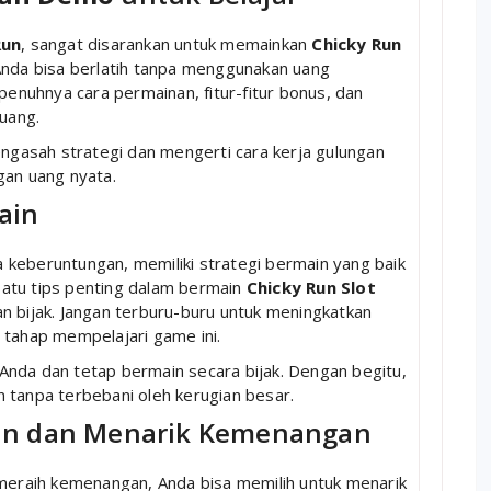
Run
, sangat disarankan untuk memainkan
Chicky Run
 Anda bisa berlatih tanpa menggunakan uang
nuhnya cara permainan, fitur-fitur bonus, dan
 uang.
gasah strategi dan mengerti cara kerja gulungan
gan uang nyata.
ain
 keberuntungan, memiliki strategi bermain yang baik
atu tips penting dalam bermain
Chicky Run Slot
n bijak. Jangan terburu-buru untuk meningkatkan
 tahap mempelajari game ini.
Anda dan tetap bermain secara bijak. Dengan begitu,
 tanpa terbebani oleh kerugian besar.
nan dan Menarik Kemenangan
 meraih kemenangan, Anda bisa memilih untuk menarik