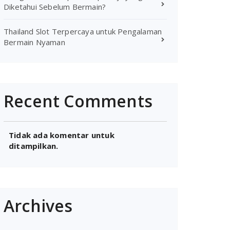
Diketahui Sebelum Bermain?
Thailand Slot Terpercaya untuk Pengalaman
Bermain Nyaman
Recent Comments
Tidak ada komentar untuk
ditampilkan.
Archives