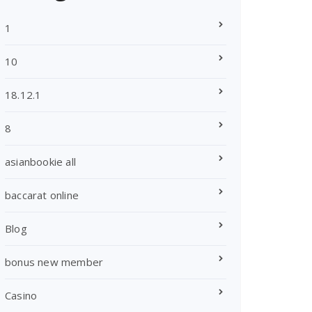
1
10
18.12.1
8
asianbookie all
baccarat online
Blog
bonus new member
Casino