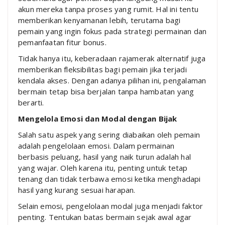
akun mereka tanpa proses yang rumit. Hal ini tentu
memberikan kenyamanan lebih, terutama bagi
pemain yang ingin fokus pada strategi permainan dan
pemanfaatan fitur bonus.
Tidak hanya itu, keberadaan rajamerak alternatif juga
memberikan fleksibilitas bagi pemain jika terjadi
kendala akses. Dengan adanya pilihan ini, pengalaman
bermain tetap bisa berjalan tanpa hambatan yang
berarti.
Mengelola Emosi dan Modal dengan Bijak
Salah satu aspek yang sering diabaikan oleh pemain
adalah pengelolaan emosi. Dalam permainan
berbasis peluang, hasil yang naik turun adalah hal
yang wajar. Oleh karena itu, penting untuk tetap
tenang dan tidak terbawa emosi ketika menghadapi
hasil yang kurang sesuai harapan.
Selain emosi, pengelolaan modal juga menjadi faktor
penting. Tentukan batas bermain sejak awal agar