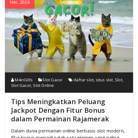
Mei, 2026
M4inG0ls
Slot Gacor
daftar slot
,
situs slot
,
Slot
,
Slot Gacor
,
Slot Online
Tips Meningkatkan Peluang
Jackpot Dengan Fitur Bonus
dalam Permainan Rajamerak
Dalam dunia permainan online berbasis slot modern,
fitur bonus menjadi salah satu elemen yang paling