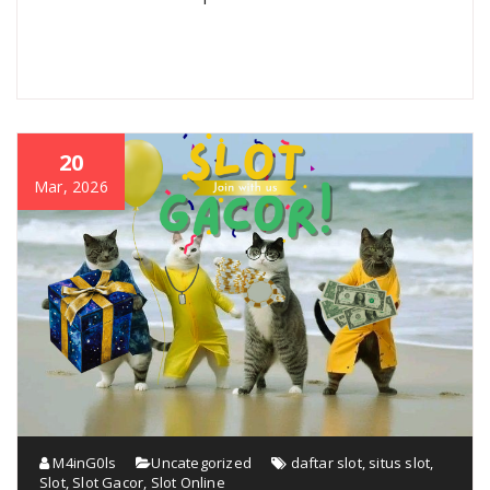
20
Mar, 2026
M4inG0ls
Uncategorized
daftar slot
,
situs slot
,
Slot
,
Slot Gacor
,
Slot Online