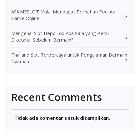
ASKMESLOT Mulai Mendapat Perhatian Pecinta
Game Online
Mengenal Slot Depo 5K: Apa Saja yang Perlu
Diketahui Sebelum Bermain?
Thailand Slot Terpercaya untuk Pengalaman Bermain
Nyaman
Recent Comments
Tidak ada komentar untuk ditampilkan.