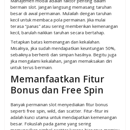
Manajemen modal adalah faktor penting dalam
bermain slot. Jangan langsung memasang taruhan
besar di awal permainan. Mulailah dengan taruhan
kecil untuk membaca pola permainan. Jika mulai
terasa “panas” atau sering memberikan kemenangan
kecil, barulah naikkan taruhan secara bertahap.
Tetapkan batas kemenangan dan kekalahan.
Misalnya, jika sudah mendapatkan keuntungan 50%,
sebaiknya berhenti dan simpan hasilnya. Begitu juga
jika mengalami kekalahan, jangan memaksakan diri
untuk terus bermain.
Memanfaatkan Fitur
Bonus dan Free Spin
Banyak permainan slot menyediakan fitur bonus
seperti free spin, wild, dan scatter. Fitur-fitur ini
adalah kunci utama untuk mendapatkan kemenangan
besar. Fokuslah pada game yang sering