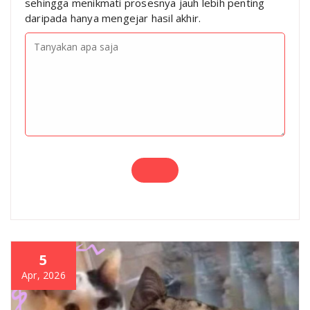
sehingga menikmati prosesnya jauh lebih penting
daripada hanya mengejar hasil akhir.
5
Apr, 2026