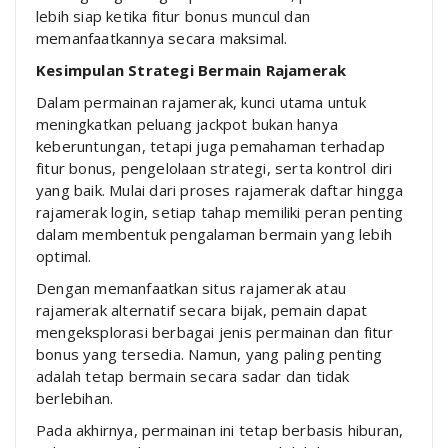
lebih siap ketika fitur bonus muncul dan
memanfaatkannya secara maksimal.
Kesimpulan Strategi Bermain Rajamerak
Dalam permainan rajamerak, kunci utama untuk
meningkatkan peluang jackpot bukan hanya
keberuntungan, tetapi juga pemahaman terhadap
fitur bonus, pengelolaan strategi, serta kontrol diri
yang baik. Mulai dari proses rajamerak daftar hingga
rajamerak login, setiap tahap memiliki peran penting
dalam membentuk pengalaman bermain yang lebih
optimal.
Dengan memanfaatkan situs rajamerak atau
rajamerak alternatif secara bijak, pemain dapat
mengeksplorasi berbagai jenis permainan dan fitur
bonus yang tersedia. Namun, yang paling penting
adalah tetap bermain secara sadar dan tidak
berlebihan.
Pada akhirnya, permainan ini tetap berbasis hiburan,