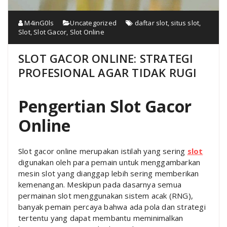
M4inG0ls
Uncategorized
daftar slot
,
situs slot
,
Slot
,
Slot Gacor
,
Slot Online
SLOT GACOR ONLINE: STRATEGI
PROFESIONAL AGAR TIDAK RUGI
Pengertian Slot Gacor
Online
Slot gacor online merupakan istilah yang sering
slot
digunakan oleh para pemain untuk menggambarkan
mesin slot yang dianggap lebih sering memberikan
kemenangan. Meskipun pada dasarnya semua
permainan slot menggunakan sistem acak (RNG),
banyak pemain percaya bahwa ada pola dan strategi
tertentu yang dapat membantu meminimalkan