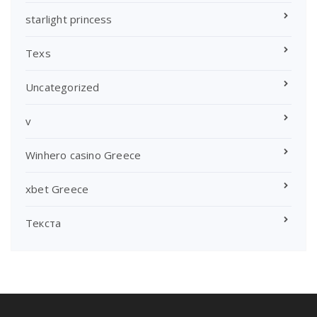
starlight princess
Texs
Uncategorized
v
Winhero casino Greece
xbet Greece
Текста