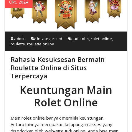
Okt, 2024
admin
Uncategorized
judi rolet
,
rolet online
,
roulette
,
roulette online
Rahasia Kesuksesan Bermain
Roulette Online di Situs
Terpercaya
Keuntungan Main
Rolet Online
Main rolet online banyak memiliki keuntungan.
Antara lainnya merupakan kelapangan akses yang
disodorkan oleh web-site judi online. Anda bisa main