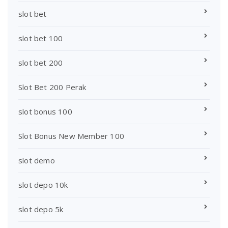
slot bet
slot bet 100
slot bet 200
Slot Bet 200 Perak
slot bonus 100
Slot Bonus New Member 100
slot demo
slot depo 10k
slot depo 5k