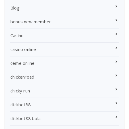
Blog
bonus new member
Casino
casino online
ceme online
chickenroad
chicky run
clickbet88
clickbet88 bola