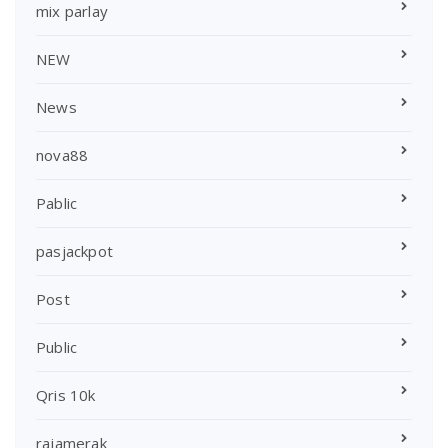
mix parlay
NEW
News
nova88
Pablic
pasjackpot
Post
Public
Qris 10k
rajamerak