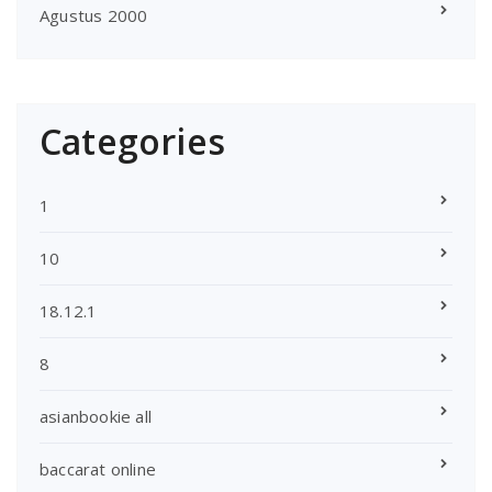
Agustus 2000
Categories
1
10
18.12.1
8
asianbookie all
baccarat online