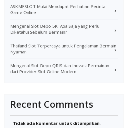
ASKMESLOT Mulai Mendapat Perhatian Pecinta
Game Online
Mengenal Slot Depo 5K: Apa Saja yang Perlu
Diketahui Sebelum Bermain?
Thailand Slot Terpercaya untuk Pengalaman Bermain
Nyaman
Mengenal Slot Depo QRIS dan Inovasi Permainan
dari Provider Slot Online Modern
Recent Comments
Tidak ada komentar untuk ditampilkan.