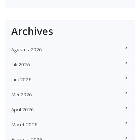
Archives
Agustus 2026
Juli 2026
Juni 2026
Mei 2026
April 2026
Maret 2026
Februari 2026