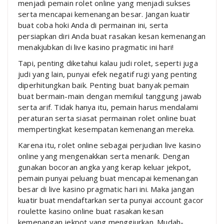
menjadi pemain rolet online yang menjadi sukses
serta mencapai kemenangan besar. Jangan kuatir
buat coba hoki Anda di permainan ini, serta
persiapkan diri Anda buat rasakan kesan kemenangan
menakjubkan di live kasino pragmatic ini hari!
Tapi, penting diketahui kalau judi rolet, seperti juga
judi yang lain, punyai efek negatif rugi yang penting
diperhitungkan baik. Penting buat banyak pemain
buat bermain-main dengan memikul tanggung jawab
serta arif. Tidak hanya itu, pemain harus mendalami
peraturan serta siasat permainan rolet online buat
mempertingkat kesempatan kemenangan mereka.
Karena itu, rolet online sebagai perjudian live kasino
online yang mengenakkan serta menarik. Dengan
gunakan bocoran angka yang kerap keluar jekpot,
pemain punyai peluang buat mencapai kemenangan
besar di live kasino pragmatic hari ini. Maka jangan
kuatir buat mendaftarkan serta punyai account gacor
roulette kasino online buat rasakan kesan
kemenangan jekpot yang menggiurkan. Mudah-