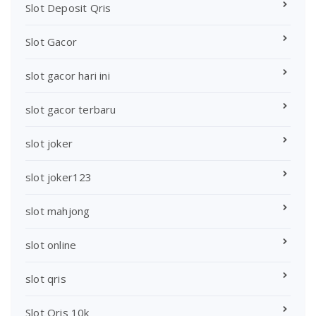
Slot Deposit Qris
Slot Gacor
slot gacor hari ini
slot gacor terbaru
slot joker
slot joker123
slot mahjong
slot online
slot qris
Slot Qris 10k