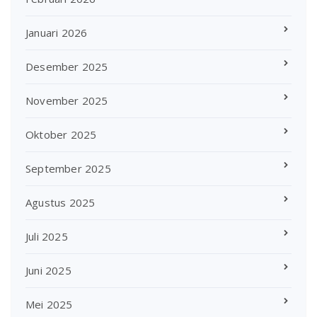
Januari 2026
Desember 2025
November 2025
Oktober 2025
September 2025
Agustus 2025
Juli 2025
Juni 2025
Mei 2025