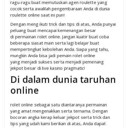
ragu-ragu buat memutuskan agen roulette yang
cocok serta awalilah pengembaraan Anda di dunia
roulette online saat ini pun!
Dengan meng ikuti trick dan tips di atas, Anda punyai
peluang buat mencapai kemenangan besar
di permainan rolet online. Jangan kuatir buat coba
beberapa siasat main serta lagi belajar buat
mempertingkat kebolehan Anda. Siapa yang tahu,
mungkin Anda bisa jadi pemain rolet online
yang menjadi sukses serta menjadi pemenang
jekpot besar di live kasino pragmatic!
Di dalam dunia taruhan
online
rolet online sebagai satu diantaranya permainan
yang amat mengenakkan serta ternama. Dengan
bocoran angka kerap keluar jekpot serta trick dan
tips yang udah kami berikan di atas, Anda dapat