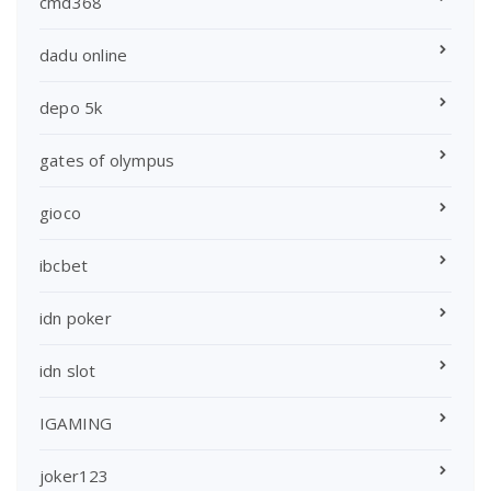
cmd368
dadu online
depo 5k
gates of olympus
gioco
ibcbet
idn poker
idn slot
IGAMING
joker123