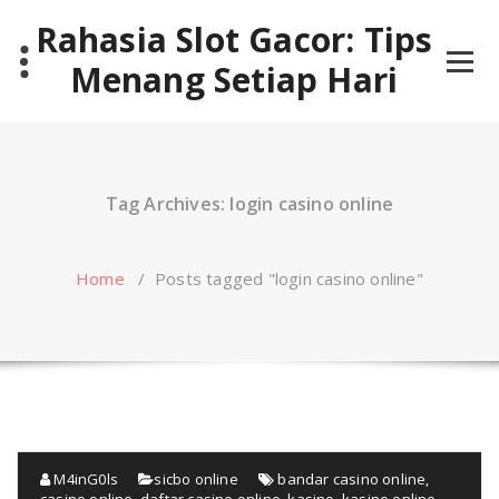
Skip
Rahasia Slot Gacor: Tips
to
content
Menang Setiap Hari
Tag Archives: login casino online
Home
/
Posts tagged "login casino online"
M4inG0ls
sicbo online
bandar casino online
,
casino online
,
daftar casino online
,
kasino
,
kasino online
,