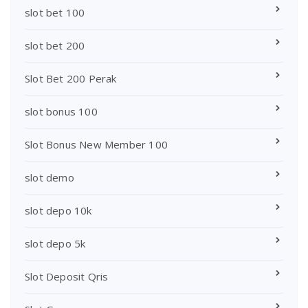
slot bet 100
slot bet 200
Slot Bet 200 Perak
slot bonus 100
Slot Bonus New Member 100
slot demo
slot depo 10k
slot depo 5k
Slot Deposit Qris