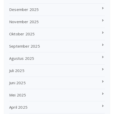
Desember 2025
November 2025
Oktober 2025
September 2025
Agustus 2025
Juli 2025
Juni 2025
Mei 2025
April 2025