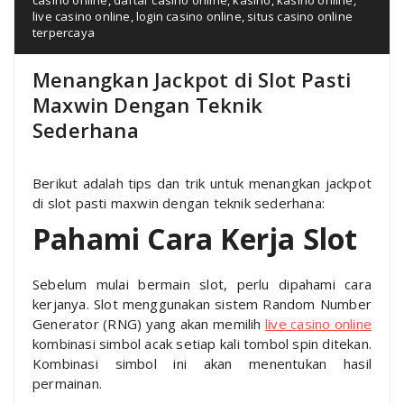
live casino online
,
login casino online
,
situs casino online
terpercaya
Menangkan Jackpot di Slot Pasti
Maxwin Dengan Teknik
Sederhana
Berikut adalah tips dan trik untuk menangkan jackpot
di slot pasti maxwin dengan teknik sederhana:
Pahami Cara Kerja Slot
Sebelum mulai bermain slot, perlu dipahami cara
kerjanya. Slot menggunakan sistem Random Number
Generator (RNG) yang akan memilih
live casino online
kombinasi simbol acak setiap kali tombol spin ditekan.
Kombinasi simbol ini akan menentukan hasil
permainan.