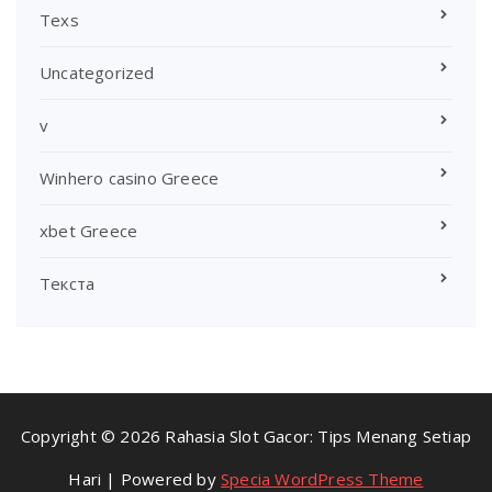
Texs
Uncategorized
v
Winhero casino Greece
xbet Greece
Текста
Copyright © 2026 Rahasia Slot Gacor: Tips Menang Setiap
Hari | Powered by
Specia WordPress Theme