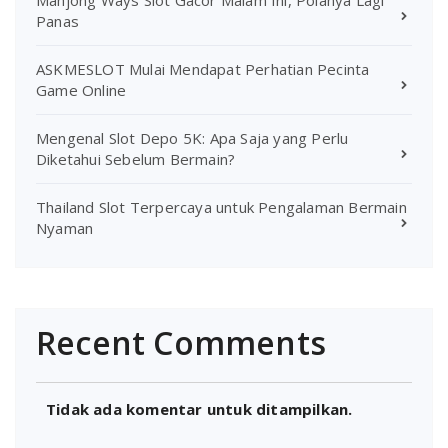
Panas
ASKMESLOT Mulai Mendapat Perhatian Pecinta
Game Online
Mengenal Slot Depo 5K: Apa Saja yang Perlu
Diketahui Sebelum Bermain?
Thailand Slot Terpercaya untuk Pengalaman Bermain
Nyaman
Recent Comments
Tidak ada komentar untuk ditampilkan.