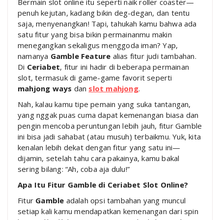
Bermain slot online itu seperti naik roller coaster—
penuh kejutan, kadang bikin deg-degan, dan tentu
saja, menyenangkan! Tapi, tahukah kamu bahwa ada
satu fitur yang bisa bikin permainanmu makin
menegangkan sekaligus menggoda iman? Yap,
namanya
Gamble Feature
alias fitur judi tambahan.
Di
Ceriabet
, fitur ini hadir di beberapa permainan
slot, termasuk di game-game favorit seperti
mahjong ways
dan
slot mahjong
.
Nah, kalau kamu tipe pemain yang suka tantangan,
yang nggak puas cuma dapat kemenangan biasa dan
pengin mencoba peruntungan lebih jauh, fitur Gamble
ini bisa jadi sahabat (atau musuh) terbaikmu. Yuk, kita
kenalan lebih dekat dengan fitur yang satu ini—
dijamin, setelah tahu cara pakainya, kamu bakal
sering bilang: “Ah, coba aja dulu!”
Apa Itu Fitur Gamble di Ceriabet Slot Online?
Fitur
Gamble
adalah opsi tambahan yang muncul
setiap kali kamu mendapatkan kemenangan dari spin