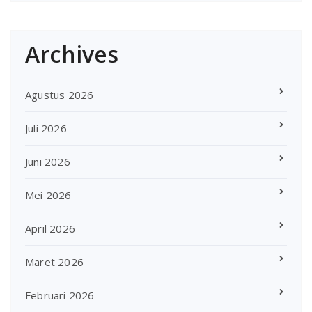
Archives
Agustus 2026
Juli 2026
Juni 2026
Mei 2026
April 2026
Maret 2026
Februari 2026