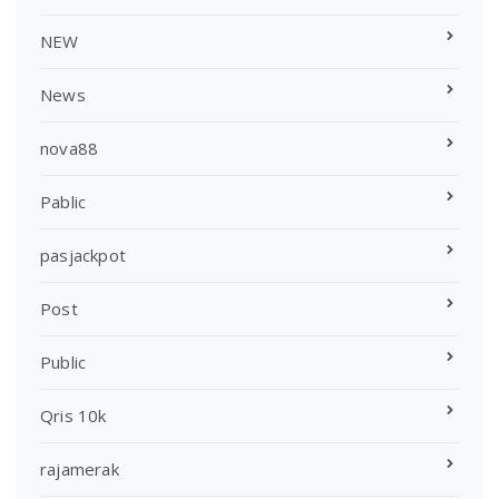
NEW
News
nova88
Pablic
pasjackpot
Post
Public
Qris 10k
rajamerak