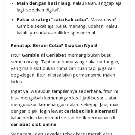
Main dengan hati riang
. Kalau kalah, anggap aja
lagi ‘sedekah digital’.
Pakai strategi “satu kali coba”
. Maksudnya?
Gamble sekali aja. Kalau menang, udahan. Kalau
kalah, ya sudah—balik ke spin normal.
Penutup: Berani Coba? Siapkan Nyali!
Fitur
Gamble di Ceriabet
memang bukan buat
semua orang. Tapi buat kamu yang suka tantangan,
yang main slot bukan cuma cari cuan tapi juga cari
deg-degan, fitur ini bisa bikin permainanmu makin
hidup.
Ingat ya, walaupun tampilannya sederhana, fitur ini
bisa mengubah kemenangan kecil jadi besar… atau
menguapkan kemenangan dalam sekejap. Jadi, main
dengan bijak, login lewat
ceriabet link alternatif
kalau perlu, dan nikmati setiap detik permainan di
ceriabet slot online
.
Siapa tahu, dari sekadar tebak kartu merah atau