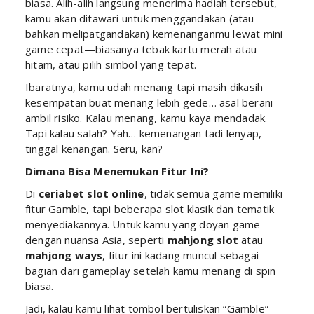
biasa. Alih-alih langsung menerima hadiah tersebut,
kamu akan ditawari untuk menggandakan (atau
bahkan melipatgandakan) kemenanganmu lewat mini
game cepat—biasanya tebak kartu merah atau
hitam, atau pilih simbol yang tepat.
Ibaratnya, kamu udah menang tapi masih dikasih
kesempatan buat menang lebih gede… asal berani
ambil risiko. Kalau menang, kamu kaya mendadak.
Tapi kalau salah? Yah… kemenangan tadi lenyap,
tinggal kenangan. Seru, kan?
Dimana Bisa Menemukan Fitur Ini?
Di
ceriabet slot online
, tidak semua game memiliki
fitur Gamble, tapi beberapa slot klasik dan tematik
menyediakannya. Untuk kamu yang doyan game
dengan nuansa Asia, seperti
mahjong slot
atau
mahjong ways
, fitur ini kadang muncul sebagai
bagian dari gameplay setelah kamu menang di spin
biasa.
Jadi, kalau kamu lihat tombol bertuliskan “Gamble”