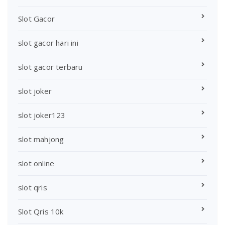
Slot Gacor
slot gacor hari ini
slot gacor terbaru
slot joker
slot joker123
slot mahjong
slot online
slot qris
Slot Qris 10k