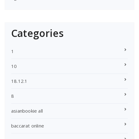
Categories
1
10
18.12.1
8
asianbookie all
baccarat online