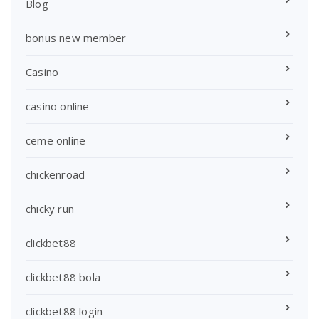
Blog
bonus new member
Casino
casino online
ceme online
chickenroad
chicky run
clickbet88
clickbet88 bola
clickbet88 login