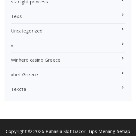
starlight princess
Texs
Uncategorized
v
Winhero casino Greece
xbet Greece
Текста
Copyright © 2026 Rahasia Slot Gacor: Tips Menang Setiap