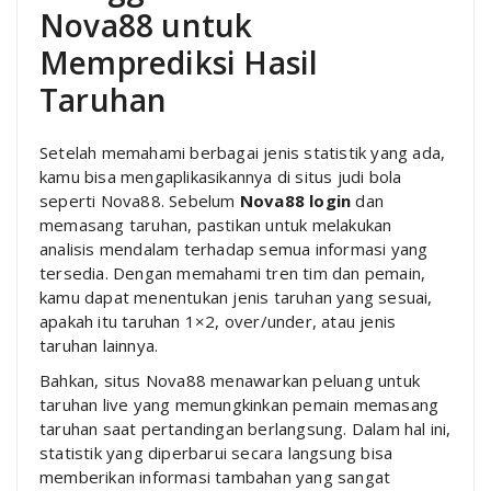
Nova88 untuk
Memprediksi Hasil
Taruhan
Setelah memahami berbagai jenis statistik yang ada,
kamu bisa mengaplikasikannya di situs judi bola
seperti Nova88. Sebelum
Nova88 login
dan
memasang taruhan, pastikan untuk melakukan
analisis mendalam terhadap semua informasi yang
tersedia. Dengan memahami tren tim dan pemain,
kamu dapat menentukan jenis taruhan yang sesuai,
apakah itu taruhan 1×2, over/under, atau jenis
taruhan lainnya.
Bahkan, situs Nova88 menawarkan peluang untuk
taruhan live yang memungkinkan pemain memasang
taruhan saat pertandingan berlangsung. Dalam hal ini,
statistik yang diperbarui secara langsung bisa
memberikan informasi tambahan yang sangat