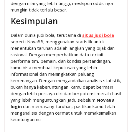
dengan nilai yang lebih tinggi, meskipun odds-nya
mungkin tidak terlalu besar.
Kesimpulan
Dalam dunia judi bola, terutama di
situs judi bola
seperti Nova88, menggunakan statistik untuk
menentukan taruhan adalah langkah yang bijak dan
rasional. Dengan memperhatikan data terkait
performa tim, pemain, dan kondisi pertandingan,
kamu bisa membuat keputusan yang lebih
informasional dan meningkatkan peluang
kemenangan. Dengan mengandalkan analisis statistik,
bukan hanya keberuntungan, kamu dapat bermain
dengan lebih percaya diri dan berpotensi meraih hasil
yang lebih menguntungkan. Jadi, sebelum
Nova88
login
dan memasang taruhan, pastikan kamu telah
menganalisis dengan cermat untuk memaksimalkan
keuntunganmu.