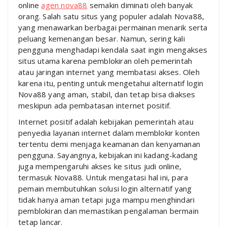
online
agen nova88
semakin diminati oleh banyak
orang. Salah satu situs yang populer adalah Nova88,
yang menawarkan berbagai permainan menarik serta
peluang kemenangan besar. Namun, sering kali
pengguna menghadapi kendala saat ingin mengakses
situs utama karena pemblokiran oleh pemerintah
atau jaringan internet yang membatasi akses. Oleh
karena itu, penting untuk mengetahui alternatif login
Nova88 yang aman, stabil, dan tetap bisa diakses
meskipun ada pembatasan internet positif.
Internet positif adalah kebijakan pemerintah atau
penyedia layanan internet dalam memblokir konten
tertentu demi menjaga keamanan dan kenyamanan
pengguna. Sayangnya, kebijakan ini kadang-kadang
juga mempengaruhi akses ke situs judi online,
termasuk Nova88. Untuk mengatasi hal ini, para
pemain membutuhkan solusi login alternatif yang
tidak hanya aman tetapi juga mampu menghindari
pemblokiran dan memastikan pengalaman bermain
tetap lancar.