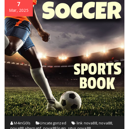
7
Mar, 2025
M4inG0ls
Uncategorized
link nova88
,
nova88
,
nova88 alternatif
,
nova88 login
,
situs nova88