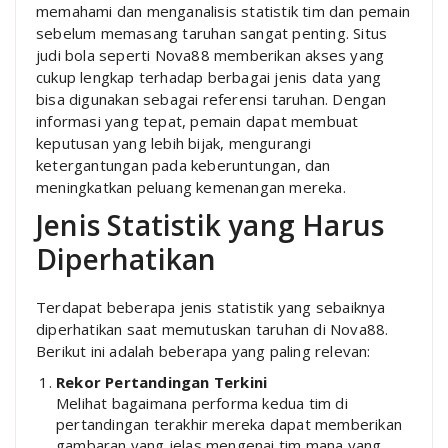
memahami dan menganalisis statistik tim dan pemain
sebelum memasang taruhan sangat penting. Situs
judi bola seperti Nova88 memberikan akses yang
cukup lengkap terhadap berbagai jenis data yang
bisa digunakan sebagai referensi taruhan. Dengan
informasi yang tepat, pemain dapat membuat
keputusan yang lebih bijak, mengurangi
ketergantungan pada keberuntungan, dan
meningkatkan peluang kemenangan mereka.
Jenis Statistik yang Harus
Diperhatikan
Terdapat beberapa jenis statistik yang sebaiknya
diperhatikan saat memutuskan taruhan di Nova88.
Berikut ini adalah beberapa yang paling relevan:
Rekor Pertandingan Terkini
Melihat bagaimana performa kedua tim di
pertandingan terakhir mereka dapat memberikan
gambaran yang jelas mengenai tim mana yang