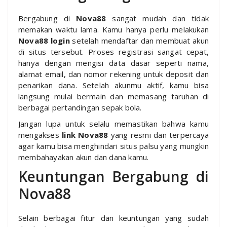
Bergabung di
Nova88
sangat mudah dan tidak
memakan waktu lama. Kamu hanya perlu melakukan
Nova88 login
setelah mendaftar dan membuat akun
di situs tersebut. Proses registrasi sangat cepat,
hanya dengan mengisi data dasar seperti nama,
alamat email, dan nomor rekening untuk deposit dan
penarikan dana. Setelah akunmu aktif, kamu bisa
langsung mulai bermain dan memasang taruhan di
berbagai pertandingan sepak bola.
Jangan lupa untuk selalu memastikan bahwa kamu
mengakses
link Nova88
yang resmi dan terpercaya
agar kamu bisa menghindari situs palsu yang mungkin
membahayakan akun dan dana kamu.
Keuntungan Bergabung di
Nova88
Selain berbagai fitur dan keuntungan yang sudah