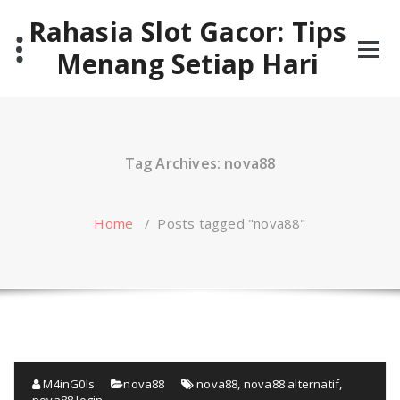
Skip
Rahasia Slot Gacor: Tips
to
content
Menang Setiap Hari
Tag Archives: nova88
Home
/
Posts tagged "nova88"
M4inG0ls
nova88
nova88
,
nova88 alternatif
,
nova88 login