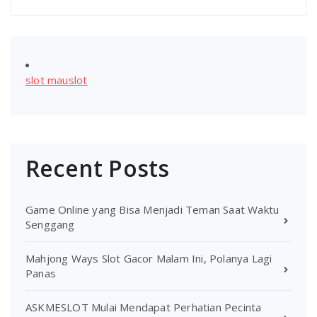
slot mauslot
Recent Posts
Game Online yang Bisa Menjadi Teman Saat Waktu
Senggang
Mahjong Ways Slot Gacor Malam Ini, Polanya Lagi
Panas
ASKMESLOT Mulai Mendapat Perhatian Pecinta