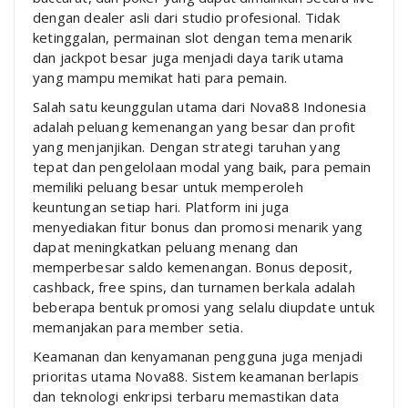
dengan dealer asli dari studio profesional. Tidak
ketinggalan, permainan slot dengan tema menarik
dan jackpot besar juga menjadi daya tarik utama
yang mampu memikat hati para pemain.
Salah satu keunggulan utama dari Nova88 Indonesia
adalah peluang kemenangan yang besar dan profit
yang menjanjikan. Dengan strategi taruhan yang
tepat dan pengelolaan modal yang baik, para pemain
memiliki peluang besar untuk memperoleh
keuntungan setiap hari. Platform ini juga
menyediakan fitur bonus dan promosi menarik yang
dapat meningkatkan peluang menang dan
memperbesar saldo kemenangan. Bonus deposit,
cashback, free spins, dan turnamen berkala adalah
beberapa bentuk promosi yang selalu diupdate untuk
memanjakan para member setia.
Keamanan dan kenyamanan pengguna juga menjadi
prioritas utama Nova88. Sistem keamanan berlapis
dan teknologi enkripsi terbaru memastikan data