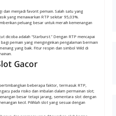
 dan menjadi favorit pemain. Salah satu yang
klasik yang menawarkan RTP sekitar 95,03%.
 memberikan peluang besar untuk meraih kemenangan
tut dicoba adalah “Starburst.” Dengan RTP mencapai
ik bagi pemain yang menginginkan pengalaman bermain
nang yang baik. Fitur respin dan simbol Wild di
ainan.
lot Gacor
mpertimbangkan beberapa faktor, termasuk RTP,
engacu pada risiko dan imbalan dalam permainan slot;
menangan besar tetapi jarang, sementara slot dengan
enangan kecil. Pilihlah slot yang sesuai dengan