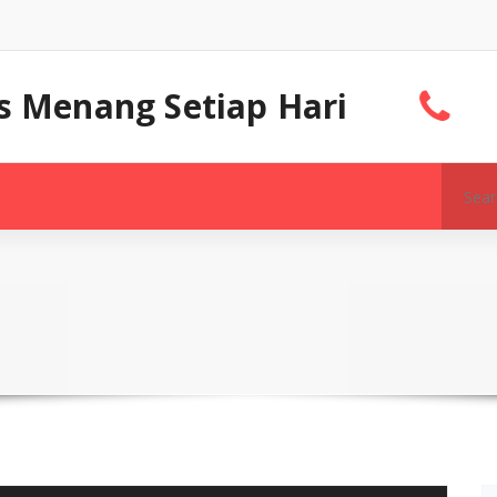
ps Menang Setiap Hari
Search
for: