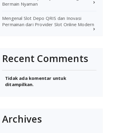
Bermain Nyaman
Mengenal Slot Depo QRIS dan Inovasi
Permainan dari Provider Slot Online Modern
Recent Comments
Tidak ada komentar untuk
ditampilkan.
Archives