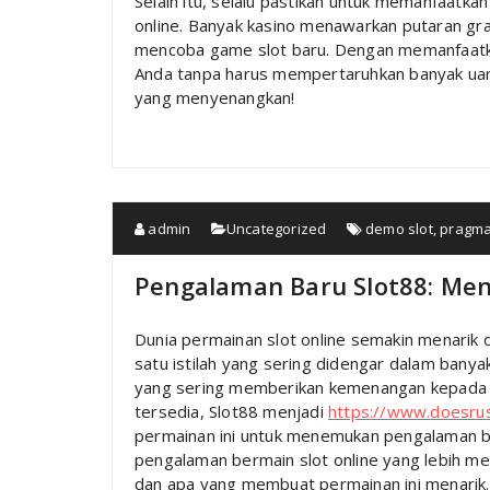
Selain itu, selalu pastikan untuk memanfaatka
online. Banyak kasino menawarkan putaran gra
mencoba game slot baru. Dengan memanfaatka
Anda tanpa harus mempertaruhkan banyak uang
yang menyenangkan!
admin
Uncategorized
demo slot
,
pragma
Pengalaman Baru Slot88: Meni
Dunia permainan slot online semakin menarik d
satu istilah yang sering didengar dalam banya
yang sering memberikan kemenangan kepada p
tersedia, Slot88 menjadi
https://www.doesruss
permainan ini untuk menemukan pengalaman baru
pengalaman bermain slot online yang lebih 
dan apa yang membuat permainan ini menarik.