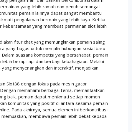
rbagi pengalaman, dan bahkan berkolaborasi dalam
permainan yang lebih ramah dan penuh semangat.
komunitas pemain lainnya dapat sangat membantu
kmati pengalaman bermain yang lebih kaya. Ketika
r kebersamaan yang membuat permainan slot lebih
yediakan fitur chat yang memungkinkan pemain saling
ara yang bagus untuk menjalin hubungan sosial baru
 Dalam suasana kompetisi yang bersahabat, pemain
bih berapi-api dan berbagi kebahagiaan. Melalui
an yang menyenangkan dan interaktif, menjadikan
in Slot88 dengan fokus pada mesin gacor
. Dengan memahami berbagai tema, memanfaatkan
ang baik, pemain dapat menikmati setiap momen
akan komunitas yang positif di antara sesama pemain
ine. Pada akhirnya, semua elemen ini berkontribusi
g memuaskan, membawa pemain lebih dekat kepada