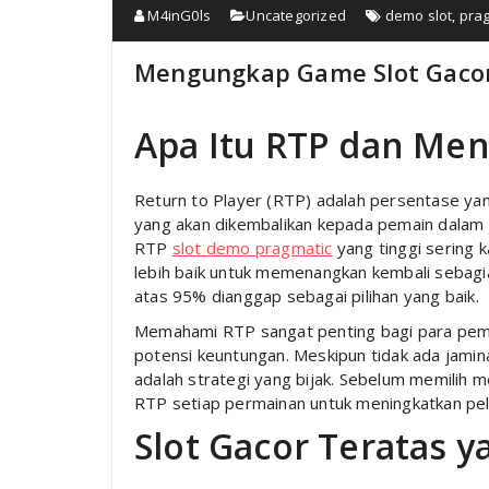
M4inG0ls
Uncategorized
demo slot
,
pra
Mengungkap Game Slot Gacor
Apa Itu RTP dan Me
Return to Player (RTP) adalah persentase ya
yang akan dikembalikan kepada pemain dalam j
RTP
slot demo pragmatic
yang tinggi sering k
lebih baik untuk memenangkan kembali sebagia
atas 95% dianggap sebagai pilihan yang baik.
Memahami RTP sangat penting bagi para pemai
potensi keuntungan. Meskipun tidak ada jami
adalah strategi yang bijak. Sebelum memilih m
RTP setiap permainan untuk meningkatkan pe
Slot Gacor Teratas 