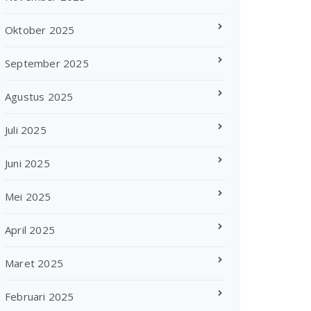
Oktober 2025
September 2025
Agustus 2025
Juli 2025
Juni 2025
Mei 2025
April 2025
Maret 2025
Februari 2025