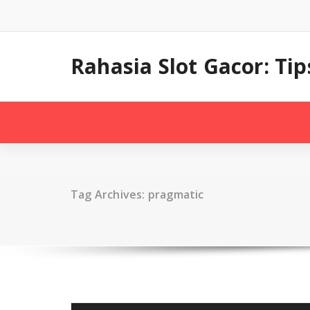
Skip
to
content
Rahasia Slot Gacor: Ti
Tag Archives: pragmatic