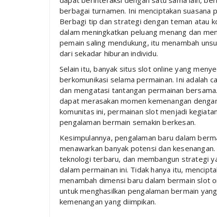
dapat berinteraksi dengan satu sama lain, be
berbagai turnamen. Ini menciptakan suasana 
Berbagi tip dan strategi dengan teman atau 
dalam meningkatkan peluang menang dan meni
pemain saling mendukung, itu menambah unsu
dari sekadar hiburan individu.
Selain itu, banyak situs slot online yang men
berkomunikasi selama permainan. Ini adalah c
dan mengatasi tantangan permainan bersama.
dapat merasakan momen kemenangan dengan le
komunitas ini, permainan slot menjadi kegiat
pengalaman bermain semakin berkesan.
Kesimpulannya, pengalaman baru dalam berma
menawarkan banyak potensi dan kesenangan
teknologi terbaru, dan membangun strategi y
dalam permainan ini. Tidak hanya itu, mencipt
menambah dimensi baru dalam bermain slot onl
untuk menghasilkan pengalaman bermain yan
kemenangan yang diimpikan.