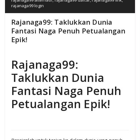
rajanaga99 login
Rajanaga99: Taklukkan Dunia
Fantasi Naga Penuh Petualangan
Epik!
Rajanaga99:
Taklukkan Dunia
Fantasi Naga Penuh
Petualangan Epik!
Bersiaplah untuk terjun ke dalam dunia yang penuh