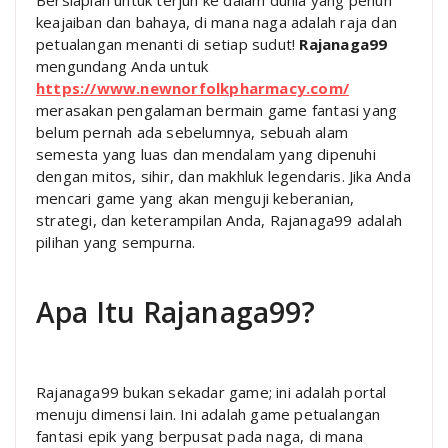
keajaiban dan bahaya, di mana naga adalah raja dan
petualangan menanti di setiap sudut!
Rajanaga99
mengundang Anda untuk
https://www.newnorfolkpharmacy.com/
merasakan pengalaman bermain game fantasi yang
belum pernah ada sebelumnya, sebuah alam
semesta yang luas dan mendalam yang dipenuhi
dengan mitos, sihir, dan makhluk legendaris. Jika Anda
mencari game yang akan menguji keberanian,
strategi, dan keterampilan Anda, Rajanaga99 adalah
pilihan yang sempurna.
Apa Itu Rajanaga99?
Rajanaga99 bukan sekadar game; ini adalah portal
menuju dimensi lain. Ini adalah game petualangan
fantasi epik yang berpusat pada naga, di mana