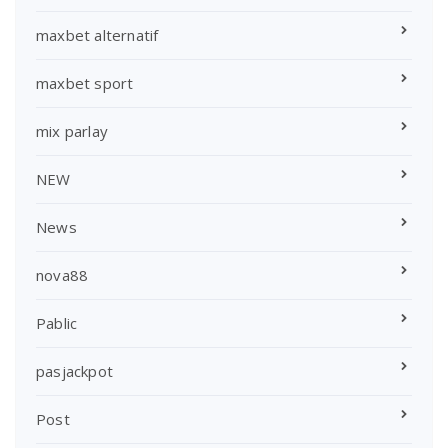
maxbet alternatif
maxbet sport
mix parlay
NEW
News
nova88
Pablic
pasjackpot
Post