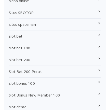
sicbo online
Situs SBOTOP
situs spaceman
slot bet
slot bet 100
slot bet 200
Slot Bet 200 Perak
slot bonus 100
Slot Bonus New Member 100
slot demo