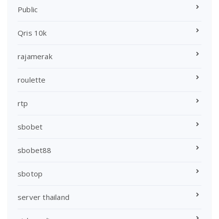
Public
Qris 10k
rajamerak
roulette
rtp
sbobet
sbobet88
sbotop
server thailand