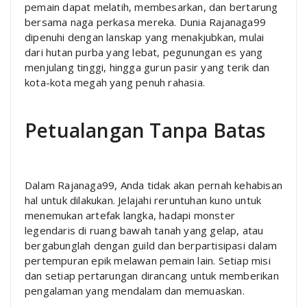
pemain dapat melatih, membesarkan, dan bertarung
bersama naga perkasa mereka. Dunia Rajanaga99
dipenuhi dengan lanskap yang menakjubkan, mulai
dari hutan purba yang lebat, pegunungan es yang
menjulang tinggi, hingga gurun pasir yang terik dan
kota-kota megah yang penuh rahasia.
Petualangan Tanpa Batas
Dalam Rajanaga99, Anda tidak akan pernah kehabisan
hal untuk dilakukan. Jelajahi reruntuhan kuno untuk
menemukan artefak langka, hadapi monster
legendaris di ruang bawah tanah yang gelap, atau
bergabunglah dengan guild dan berpartisipasi dalam
pertempuran epik melawan pemain lain. Setiap misi
dan setiap pertarungan dirancang untuk memberikan
pengalaman yang mendalam dan memuaskan.