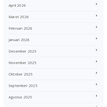
April 2026
Maret 2026
Februari 2026
Januari 2026
Desember 2025
November 2025
Oktober 2025
September 2025
Agustus 2025