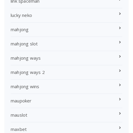
link spaceman
lucky neko
mahjong
mahjong slot
mahjong ways
mahjong ways 2
mahjong wins
maupoker
mauslot
maxbet