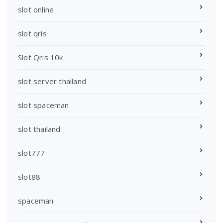
slot online
slot qris
Slot Qris 10k
slot server thailand
slot spaceman
slot thailand
slot777
slot88
spaceman