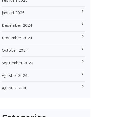
Februari 2025
Januari 2025
Desember 2024
November 2024
Oktober 2024
September 2024
Agustus 2024
Agustus 2000