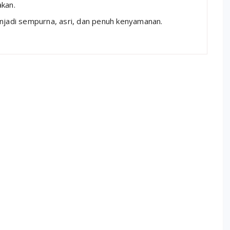
akan.
enjadi sempurna, asri, dan penuh kenyamanan.