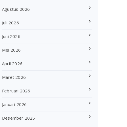
Agustus 2026
Juli 2026
Juni 2026
Mei 2026
April 2026
Maret 2026
Februari 2026
Januari 2026
Desember 2025