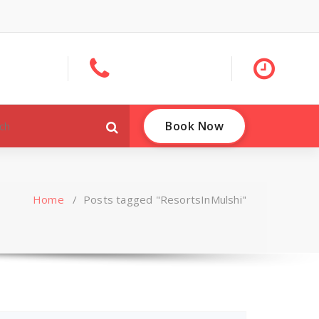
Book Now
Home
/
Posts tagged "ResortsInMulshi"