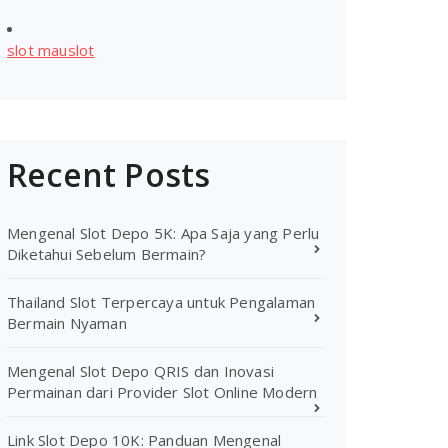
slot mauslot
Recent Posts
Mengenal Slot Depo 5K: Apa Saja yang Perlu
Diketahui Sebelum Bermain?
Thailand Slot Terpercaya untuk Pengalaman
Bermain Nyaman
Mengenal Slot Depo QRIS dan Inovasi
Permainan dari Provider Slot Online Modern
Link Slot Depo 10K: Panduan Mengenal