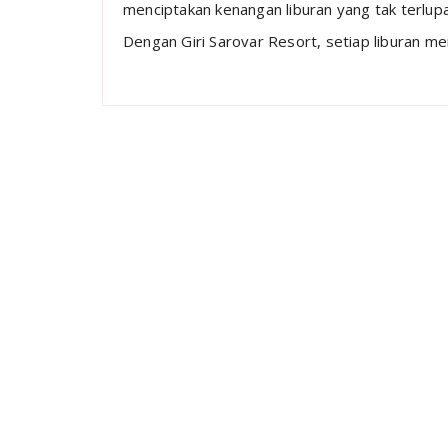
menciptakan kenangan liburan yang tak terlup
Dengan Giri Sarovar Resort, setiap liburan m