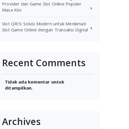
Provider dan Game Slot Online Populer
Masa Kini
Slot QRIS: Solusi Modern untuk Menikmati
Slot Game Online dengan Transaksi Digital
Recent Comments
Tidak ada komentar untuk
ditampilkan.
Archives