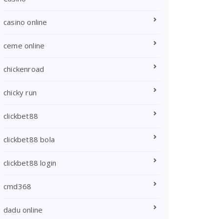
casino online
ceme online
chickenroad
chicky run
clickbet88
clickbet88 bola
clickbet88 login
cmd368
dadu online