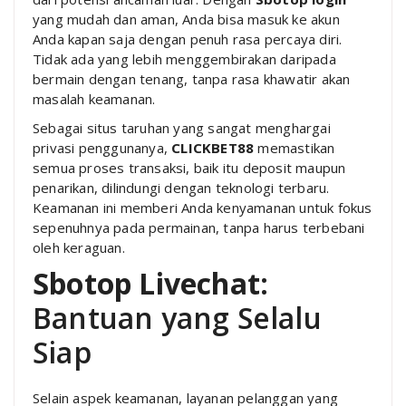
yang mudah dan aman, Anda bisa masuk ke akun
Anda kapan saja dengan penuh rasa percaya diri.
Tidak ada yang lebih menggembirakan daripada
bermain dengan tenang, tanpa rasa khawatir akan
masalah keamanan.
Sebagai situs taruhan yang sangat menghargai
privasi penggunanya,
CLICKBET88
memastikan
semua proses transaksi, baik itu deposit maupun
penarikan, dilindungi dengan teknologi terbaru.
Keamanan ini memberi Anda kenyamanan untuk fokus
sepenuhnya pada permainan, tanpa harus terbebani
oleh keraguan.
Sbotop Livechat
:
Bantuan yang Selalu
Siap
Selain aspek keamanan, layanan pelanggan yang