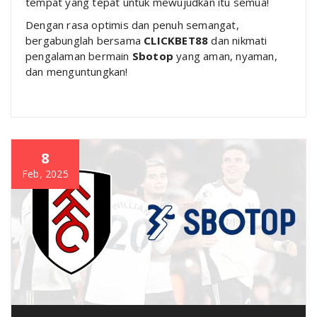
tempat yang tepat untuk mewujudkan itu semua!
Dengan rasa optimis dan penuh semangat,
bergabunglah bersama
CLICKBET88
dan nikmati
pengalaman bermain
Sbotop
yang aman, nyaman,
dan menguntungkan!
8
Feb, 2025