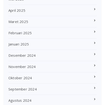
April 2025
Maret 2025
Februari 2025
Januari 2025
Desember 2024
November 2024
Oktober 2024
September 2024
Agustus 2024