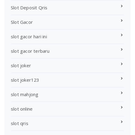
Slot Deposit Qris
Slot Gacor
slot gacor hari ini
slot gacor terbaru
slot joker
slot joker123
slot mahjong
slot online
slot qris