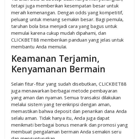
tetapi juga memberikan kesempatan besar untuk
meraih kemenangan. Dengan odds yang kompetitif,
peluang untuk menang semakin besar. Bagi pemula,
taruhan bola bisa menjadi cara yang bagus untuk
memulai karena cukup mudah dipahami, dan
CLICKBET88 memberikan panduan yang jelas untuk
membantu Anda memulai.
Keamanan Terjamin,
Kenyamanan Bermain
Selain fitur-fitur yang sudah disebutkan, CLICKBET88
juga menawarkan berbagai metode pembayaran
yang aman dan nyaman. Semua transaksi dilakukan
melalui sistem yang terenkripsi dengan aman,
memastikan bahwa deposit dan penarikan dana Anda
selalu aman. Tidak hanya itu, Anda juga dapat
menikmati berbagai bonus menarik dan promosi yang
membuat pengalaman bermain Anda semakin seru
dan menguntungkan.