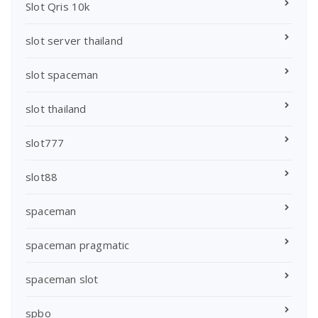
Slot Qris 10k
slot server thailand
slot spaceman
slot thailand
slot777
slot88
spaceman
spaceman pragmatic
spaceman slot
spbo