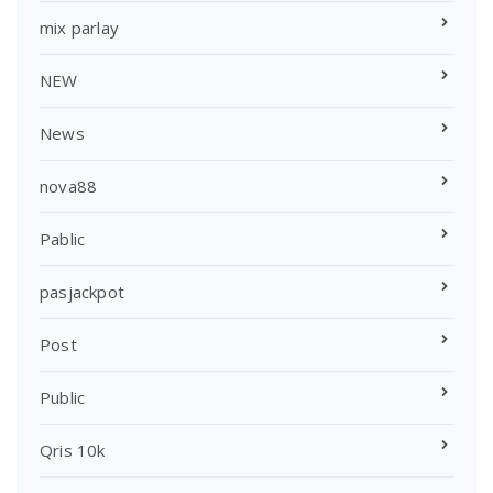
mix parlay
NEW
News
nova88
Pablic
pasjackpot
Post
Public
Qris 10k