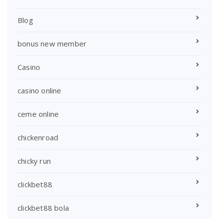
Blog
bonus new member
Casino
casino online
ceme online
chickenroad
chicky run
clickbet88
clickbet88 bola