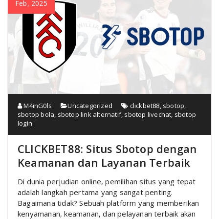
Feb, 2025
M4inG0ls
Uncategorized
clickbet88
,
sbotop
,
sbotop bola
,
sbotop link alternatif
,
sbotop livechat
,
sbotop
login
CLICKBET88: Situs Sbotop dengan
Keamanan dan Layanan Terbaik
Di dunia perjudian online, pemilihan situs yang tepat
adalah langkah pertama yang sangat penting.
Bagaimana tidak? Sebuah platform yang memberikan
kenyamanan, keamanan, dan pelayanan terbaik akan