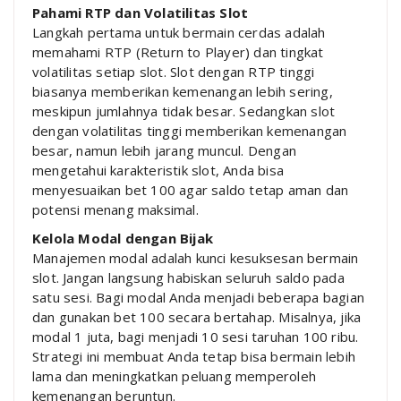
Pahami RTP dan Volatilitas Slot
Langkah pertama untuk bermain cerdas adalah
memahami RTP (Return to Player) dan tingkat
volatilitas setiap slot. Slot dengan RTP tinggi
biasanya memberikan kemenangan lebih sering,
meskipun jumlahnya tidak besar. Sedangkan slot
dengan volatilitas tinggi memberikan kemenangan
besar, namun lebih jarang muncul. Dengan
mengetahui karakteristik slot, Anda bisa
menyesuaikan bet 100 agar saldo tetap aman dan
potensi menang maksimal.
Kelola Modal dengan Bijak
Manajemen modal adalah kunci kesuksesan bermain
slot. Jangan langsung habiskan seluruh saldo pada
satu sesi. Bagi modal Anda menjadi beberapa bagian
dan gunakan bet 100 secara bertahap. Misalnya, jika
modal 1 juta, bagi menjadi 10 sesi taruhan 100 ribu.
Strategi ini membuat Anda tetap bisa bermain lebih
lama dan meningkatkan peluang memperoleh
kemenangan beruntun.