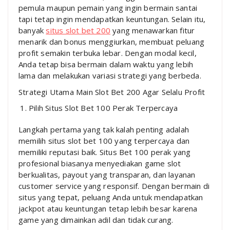
pemula maupun pemain yang ingin bermain santai
tapi tetap ingin mendapatkan keuntungan. Selain itu,
banyak
situs slot bet 200
yang menawarkan fitur
menarik dan bonus menggiurkan, membuat peluang
profit semakin terbuka lebar. Dengan modal kecil,
Anda tetap bisa bermain dalam waktu yang lebih
lama dan melakukan variasi strategi yang berbeda.
Strategi Utama Main Slot Bet 200 Agar Selalu Profit
Pilih Situs Slot Bet 100 Perak Terpercaya
Langkah pertama yang tak kalah penting adalah
memilih situs slot bet 100 yang terpercaya dan
memiliki reputasi baik. Situs Bet 100 perak yang
profesional biasanya menyediakan game slot
berkualitas, payout yang transparan, dan layanan
customer service yang responsif. Dengan bermain di
situs yang tepat, peluang Anda untuk mendapatkan
jackpot atau keuntungan tetap lebih besar karena
game yang dimainkan adil dan tidak curang.