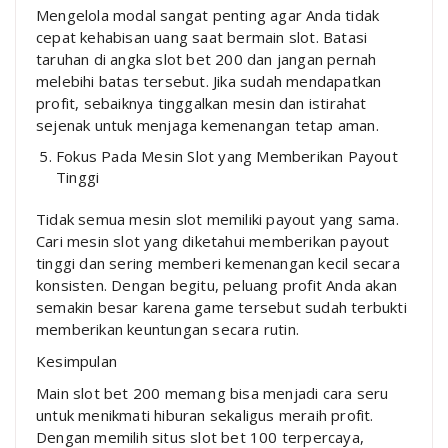
Mengelola modal sangat penting agar Anda tidak
cepat kehabisan uang saat bermain slot. Batasi
taruhan di angka slot bet 200 dan jangan pernah
melebihi batas tersebut. Jika sudah mendapatkan
profit, sebaiknya tinggalkan mesin dan istirahat
sejenak untuk menjaga kemenangan tetap aman.
Fokus Pada Mesin Slot yang Memberikan Payout
Tinggi
Tidak semua mesin slot memiliki payout yang sama.
Cari mesin slot yang diketahui memberikan payout
tinggi dan sering memberi kemenangan kecil secara
konsisten. Dengan begitu, peluang profit Anda akan
semakin besar karena game tersebut sudah terbukti
memberikan keuntungan secara rutin.
Kesimpulan
Main slot bet 200 memang bisa menjadi cara seru
untuk menikmati hiburan sekaligus meraih profit.
Dengan memilih situs slot bet 100 terpercaya,