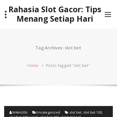
Skip
Rahasia Slot Gacor: Tips
to
content
Menang Setiap Hari
Tag Archives: slot bet
Home
/
Posts tagged "slot bet"
M4inG0ls
Uncategorized
slot bet
,
slot bet 100
,
slot bet 100 perak
,
slot bet 200
,
slot bet kecil