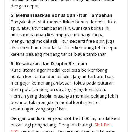
dengan cepat.
5. Memanfaatkan Bonus dan Fitur Tambahan
Banyak situs slot menyediakan bonus deposit, free
spin, atau fitur tambahan lain. Gunakan bonus ini
untuk menambah kesempatan menang tanpa
mengurangi modal asli. Fitur seperti free spin juga
bisa membantu modal kecil berkembang lebih cepat
karena peluang menang tanpa biaya tambahan.
6. Kesabaran dan Disiplin Bermain
Kunci utama agar modal kecil bisa berkembang
adalah kesabaran dan disiplin. Jangan terburu-buru
mengejar kemenangan besar, fokus pada putaran
demi putaran dengan strategi yang konsisten.
Pemain yang disiplin biasanya memiliki peluang lebih
besar untuk mengubah modal kecil menjadi
keuntungan yang signifikan.
Dengan panduan lengkap slot bet 100 ini, modal kecil
bukan lagi penghalang. Dengan strategi,
Slot Bet
100
pemilihan mesin, dan pengelolaan modal yang