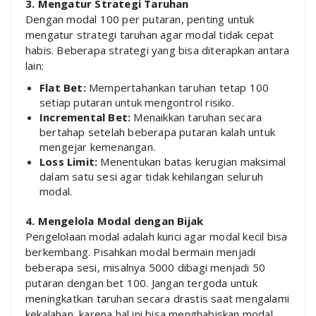
3. Mengatur Strategi Taruhan
Dengan modal 100 per putaran, penting untuk
mengatur strategi taruhan agar modal tidak cepat
habis. Beberapa strategi yang bisa diterapkan antara
lain:
Flat Bet:
Mempertahankan taruhan tetap 100
setiap putaran untuk mengontrol risiko.
Incremental Bet:
Menaikkan taruhan secara
bertahap setelah beberapa putaran kalah untuk
mengejar kemenangan.
Loss Limit:
Menentukan batas kerugian maksimal
dalam satu sesi agar tidak kehilangan seluruh
modal.
4. Mengelola Modal dengan Bijak
Pengelolaan modal adalah kunci agar modal kecil bisa
berkembang. Pisahkan modal bermain menjadi
beberapa sesi, misalnya 5000 dibagi menjadi 50
putaran dengan bet 100. Jangan tergoda untuk
meningkatkan taruhan secara drastis saat mengalami
kekalahan, karena hal ini bisa menghabiskan modal