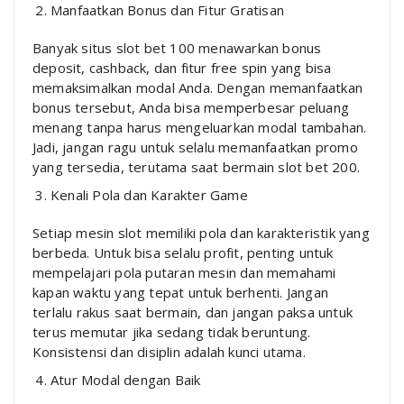
Manfaatkan Bonus dan Fitur Gratisan
Banyak situs slot bet 100 menawarkan bonus
deposit, cashback, dan fitur free spin yang bisa
memaksimalkan modal Anda. Dengan memanfaatkan
bonus tersebut, Anda bisa memperbesar peluang
menang tanpa harus mengeluarkan modal tambahan.
Jadi, jangan ragu untuk selalu memanfaatkan promo
yang tersedia, terutama saat bermain slot bet 200.
Kenali Pola dan Karakter Game
Setiap mesin slot memiliki pola dan karakteristik yang
berbeda. Untuk bisa selalu profit, penting untuk
mempelajari pola putaran mesin dan memahami
kapan waktu yang tepat untuk berhenti. Jangan
terlalu rakus saat bermain, dan jangan paksa untuk
terus memutar jika sedang tidak beruntung.
Konsistensi dan disiplin adalah kunci utama.
Atur Modal dengan Baik