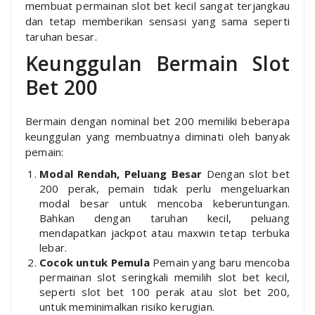
membuat permainan slot bet kecil sangat terjangkau
dan tetap memberikan sensasi yang sama seperti
taruhan besar.
Keunggulan Bermain Slot
Bet 200
Bermain dengan nominal bet 200 memiliki beberapa
keunggulan yang membuatnya diminati oleh banyak
pemain:
Modal Rendah, Peluang Besar
Dengan slot bet
200 perak, pemain tidak perlu mengeluarkan
modal besar untuk mencoba keberuntungan.
Bahkan dengan taruhan kecil, peluang
mendapatkan jackpot atau maxwin tetap terbuka
lebar.
Cocok untuk Pemula
Pemain yang baru mencoba
permainan slot seringkali memilih slot bet kecil,
seperti slot bet 100 perak atau slot bet 200,
untuk meminimalkan risiko kerugian.