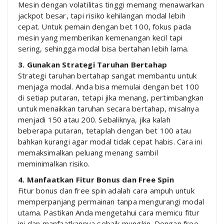
Mesin dengan volatilitas tinggi memang menawarkan
jackpot besar, tapi risiko kehilangan modal lebih
cepat. Untuk pemain dengan bet 100, fokus pada
mesin yang memberikan kemenangan kecil tapi
sering, sehingga modal bisa bertahan lebih lama.
3. Gunakan Strategi Taruhan Bertahap
Strategi taruhan bertahap sangat membantu untuk
menjaga modal. Anda bisa memulai dengan bet 100
di setiap putaran, tetapi jika menang, pertimbangkan
untuk menaikkan taruhan secara bertahap, misalnya
menjadi 150 atau 200. Sebaliknya, jika kalah
beberapa putaran, tetaplah dengan bet 100 atau
bahkan kurangi agar modal tidak cepat habis. Cara ini
memaksimalkan peluang menang sambil
meminimalkan risiko.
4. Manfaatkan Fitur Bonus dan Free Spin
Fitur bonus dan free spin adalah cara ampuh untuk
memperpanjang permainan tanpa mengurangi modal
utama. Pastikan Anda mengetahui cara memicu fitur
ini dan manfaatkannya sebaik mungkin. Dengan free