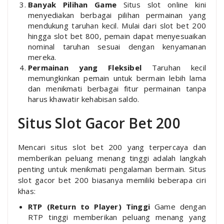
Banyak Pilihan Game
Situs slot online kini
menyediakan berbagai pilihan permainan yang
mendukung taruhan kecil. Mulai dari slot bet 200
hingga slot bet 800, pemain dapat menyesuaikan
nominal taruhan sesuai dengan kenyamanan
mereka.
Permainan yang Fleksibel
Taruhan kecil
memungkinkan pemain untuk bermain lebih lama
dan menikmati berbagai fitur permainan tanpa
harus khawatir kehabisan saldo.
Situs Slot Gacor Bet 200
Mencari situs slot bet 200 yang terpercaya dan
memberikan peluang menang tinggi adalah langkah
penting untuk menikmati pengalaman bermain. Situs
slot gacor bet 200 biasanya memiliki beberapa ciri
khas:
RTP (Return to Player) Tinggi
Game dengan
RTP tinggi memberikan peluang menang yang