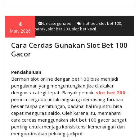
4
M4inG0ls
Uncategorized
slot bet
,
slot bet 100
,
slot bet 100 perak
,
slot bet 200
,
slot bet kecil
Mar, 2026
Cara Cerdas Gunakan Slot Bet 100
Gacor
Pendahuluan
Bermain slot online dengan bet 100 bisa menjadi
pengalaman yang menguntungkan jika dilakukan
dengan strategi tepat. Banyak pemain
slot bet 200
pemula tergoda untuk langsung memasang taruhan
besar tanpa perhitungan, padahal hal ini justru bisa
cepat menguras saldo. Oleh karena itu, memahami
cara cerdas menggunakan slot bet 100 gacor sangat
penting untuk menjaga konsistensi kemenangan dan
mengoptimalkan peluang jackpot.