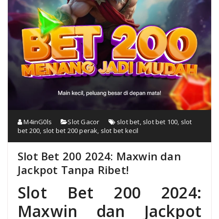
M4inG0ls
Slot Gacor
slot bet
,
slot bet 100
,
slot
bet 200
,
slot bet 200 perak
,
slot bet kecil
Slot Bet 200 2024: Maxwin dan
Jackpot Tanpa Ribet!
Slot Bet 200 2024:
Maxwin dan Jackpot