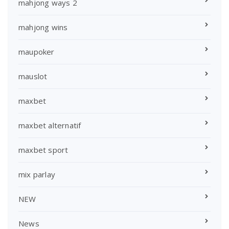
mahjong ways 2
mahjong wins
maupoker
mauslot
maxbet
maxbet alternatif
maxbet sport
mix parlay
NEW
News