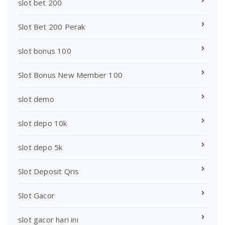
slot bet 200
Slot Bet 200 Perak
slot bonus 100
Slot Bonus New Member 100
slot demo
slot depo 10k
slot depo 5k
Slot Deposit Qris
Slot Gacor
slot gacor hari ini