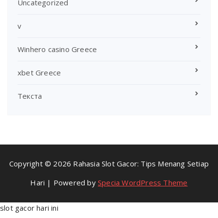
Uncategorized
v
Winhero casino Greece
xbet Greece
Текста
Copyright © 2026 Rahasia Slot Gacor: Tips Menang Setiap
Hari | Powered by
Specia WordPress Theme
slot gacor hari ini