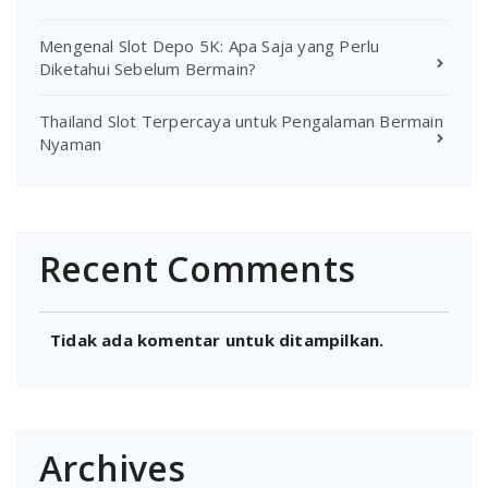
Mengenal Slot Depo 5K: Apa Saja yang Perlu
Diketahui Sebelum Bermain?
Thailand Slot Terpercaya untuk Pengalaman Bermain
Nyaman
Recent Comments
Tidak ada komentar untuk ditampilkan.
Archives