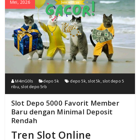
Mei, 2026
M4inG0ls
depo 5k
depo 5k
,
slot 5k
,
slot depo 5
ribu
,
slot depo 5rb
Slot Depo 5000 Favorit Member
Baru dengan Minimal Deposit
Rendah
Tren Slot Online