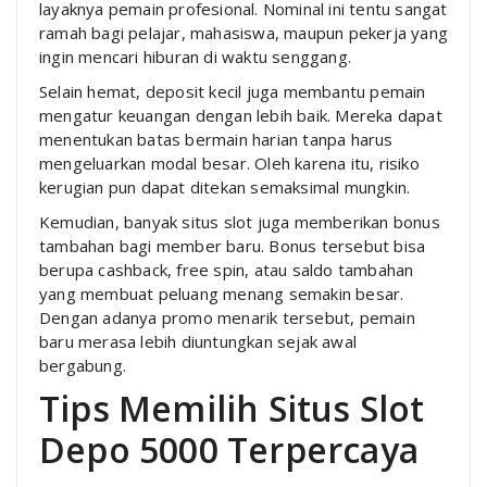
layaknya pemain profesional. Nominal ini tentu sangat
ramah bagi pelajar, mahasiswa, maupun pekerja yang
ingin mencari hiburan di waktu senggang.
Selain hemat, deposit kecil juga membantu pemain
mengatur keuangan dengan lebih baik. Mereka dapat
menentukan batas bermain harian tanpa harus
mengeluarkan modal besar. Oleh karena itu, risiko
kerugian pun dapat ditekan semaksimal mungkin.
Kemudian, banyak situs slot juga memberikan bonus
tambahan bagi member baru. Bonus tersebut bisa
berupa cashback, free spin, atau saldo tambahan
yang membuat peluang menang semakin besar.
Dengan adanya promo menarik tersebut, pemain
baru merasa lebih diuntungkan sejak awal
bergabung.
Tips Memilih Situs Slot
Depo 5000 Terpercaya