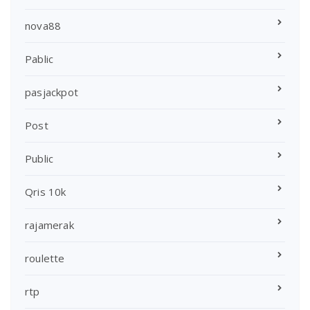
nova88
Pablic
pasjackpot
Post
Public
Qris 10k
rajamerak
roulette
rtp