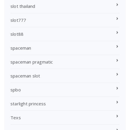
slot thailand
slot777
slot88
spaceman
spaceman pragmatic
spaceman slot
spbo
starlight princess
Texs