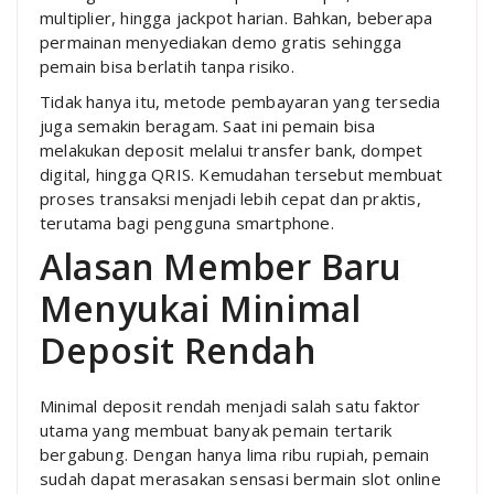
multiplier, hingga jackpot harian. Bahkan, beberapa
permainan menyediakan demo gratis sehingga
pemain bisa berlatih tanpa risiko.
Tidak hanya itu, metode pembayaran yang tersedia
juga semakin beragam. Saat ini pemain bisa
melakukan deposit melalui transfer bank, dompet
digital, hingga QRIS. Kemudahan tersebut membuat
proses transaksi menjadi lebih cepat dan praktis,
terutama bagi pengguna smartphone.
Alasan Member Baru
Menyukai Minimal
Deposit Rendah
Minimal deposit rendah menjadi salah satu faktor
utama yang membuat banyak pemain tertarik
bergabung. Dengan hanya lima ribu rupiah, pemain
sudah dapat merasakan sensasi bermain slot online