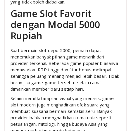
yang tidak boleh diabaikan.
Game Slot Favorit
dengan Modal 5000
Rupiah
Saat bermain slot depo 5000, pemain dapat
menemukan banyak pilihan game menarik dari
provider terkenal. Beberapa game populer biasanya
menawarkan RTP tinggi dan fitur bonus melimpah
sehingga peluang menang menjadi lebih besar. Tidak
heran jika game-game tersebut selalu ramai
dimainkan member baru setiap hari.
Selain memiliki tampilan visual yang menarik, game
slot modern juga menghadirkan efek suara yang
membuat suasana bermain semakin seru. Banyak
provider bahkan menghadirkan tema unik seperti
petualangan, mitologi, hingga budaya Asia yang
menarik perhatian pemain Indonesia.