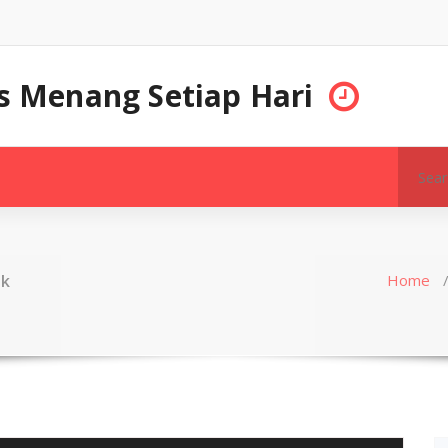
ps Menang Setiap Hari
Search
for:
5k
Home