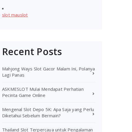
slot mauslot
Recent Posts
Mahjong Ways Slot Gacor Malam Ini, Polanya
Lagi Panas
ASKMESLOT Mulai Mendapat Perhatian
Pecinta Game Online
Mengenal Slot Depo 5K: Apa Saja yang Perlu
Diketahui Sebelum Bermain?
Thailand Slot Terpercaya untuk Pengalaman