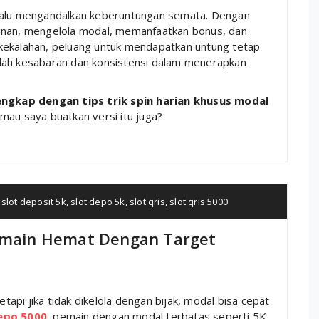
elalu mengandalkan keberuntungan semata. Dengan
inan, mengelola modal, memanfaatkan bonus, dan
kekalahan, peluang untuk mendapatkan untung tetap
lah kesabaran dan konsistensi dalam menerapkan
lengkap dengan tips trik spin harian khusus modal
mau saya buatkan versi itu juga?
 slot deposit 5k
,
slot depo 5k
,
slot qris
,
slot qris 5000
ermain Hemat Dengan Target
pi jika tidak dikelola dengan bijak, modal bisa cepat
epo 5000
pemain dengan modal terbatas seperti 5K,