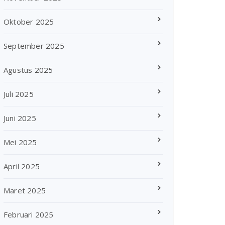
Oktober 2025
September 2025
Agustus 2025
Juli 2025
Juni 2025
Mei 2025
April 2025
Maret 2025
Februari 2025