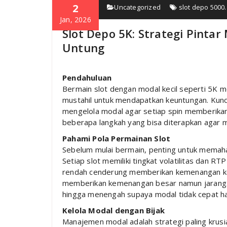
2
M4inG0ls
Uncategorized
slot depo 5000.
Jan, 2026
Slot Depo 5K: Strategi Pinta
Untung
Pendahuluan
Bermain slot dengan modal kecil seperti 5K
mustahil untuk mendapatkan keuntungan. Kunci 
mengelola modal agar setiap spin memberikan
beberapa langkah yang bisa diterapkan agar
Pahami Pola Permainan Slot
Sebelum mulai bermain, penting untuk memahami
Setiap slot memiliki tingkat volatilitas dan RT
rendah cenderung memberikan kemenangan kecil 
memberikan kemenangan besar namun jarang. Un
hingga menengah supaya modal tidak cepat ha
Kelola Modal dengan Bijak
Manajemen modal adalah strategi paling krusi