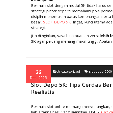
Bermain slot dengan modal 5K tidak harus s
strategi pintar seperti memahami pola perma
disiplin menentukan batas kemenangan serta 
besar.
SLOT DEPO 5K
Ingat, kunci utama ada
strategi.
Jika diinginkan, saya bisa buatkan versi
lebih 
5K
agar peluang menang makin tinggi. Apakah 
26
M4inG0ls
Uncategorized
slot depo 5000.
Des, 2025
Slot Depo 5K: Tips Cerdas B
Realistis
Bermain slot online memang menyenangkan, teta
habis tanpa hasil yang signifikan. Untuk
slot d