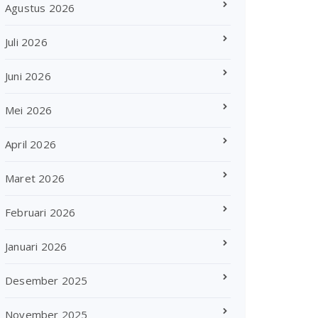
Agustus 2026
Juli 2026
Juni 2026
Mei 2026
April 2026
Maret 2026
Februari 2026
Januari 2026
Desember 2025
November 2025