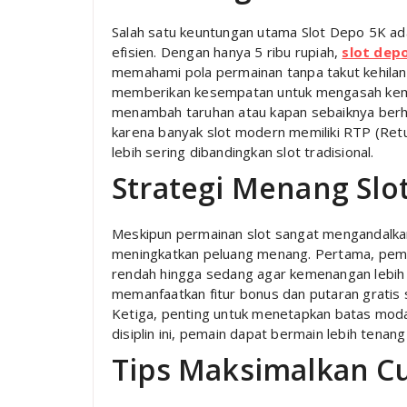
Salah satu keuntungan utama Slot Depo 5K a
efisien. Dengan hanya 5 ribu rupiah,
slot depo
memahami pola permainan tanpa takut kehilanga
memberikan kesempatan untuk mengasah kema
menambah taruhan atau kapan sebaiknya berhen
karena banyak slot modern memiliki RTP (Ret
lebih sering dibandingkan slot tradisional.
Strategi Menang Slo
Meskipun permainan slot sangat mengandalka
meningkatkan peluang menang. Pertama, pemain
rendah hingga sedang agar kemenangan lebih s
memanfaatkan fitur bonus dan putaran gratis
Ketiga, penting untuk menetapkan batas mod
disiplin ini, pemain dapat bermain lebih tenan
Tips Maksimalkan C