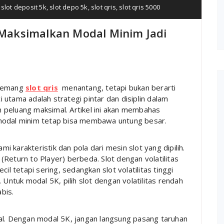
 slot deposit 5k
,
slot depo 5k
,
slot qris
,
slot qris 5000
r Maksimalkan Modal Minim Jadi
 memang
slot qris
menantang, tetapi bukan berarti
utama adalah strategi pintar dan disiplin dalam
 peluang maksimal. Artikel ini akan membahas
 modal minim tetap bisa membawa untung besar.
 karakteristik dan pola dari mesin slot yang dipilih.
P (Return to Player) berbeda. Slot dengan volatilitas
tetapi sering, sedangkan slot volatilitas tinggi
tuk modal 5K, pilih slot dengan volatilitas rendah
bis.
al. Dengan modal 5K, jangan langsung pasang taruhan