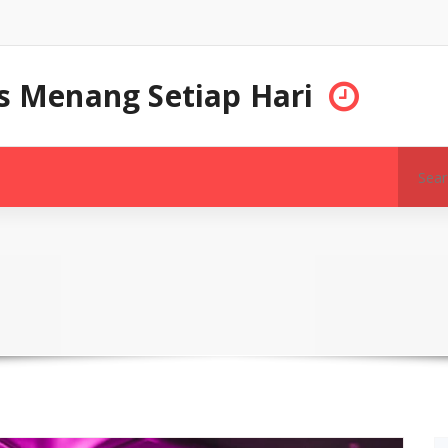
ps Menang Setiap Hari
Search
for: