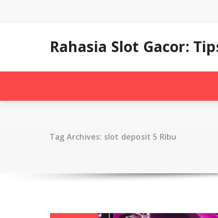
Skip
to
content
Rahasia Slot Gacor: Ti
Tag Archives: slot deposit 5 Ribu