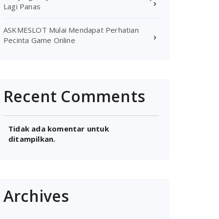
Lagi Panas
ASKMESLOT Mulai Mendapat Perhatian
Pecinta Game Online
Recent Comments
Tidak ada komentar untuk
ditampilkan.
Archives