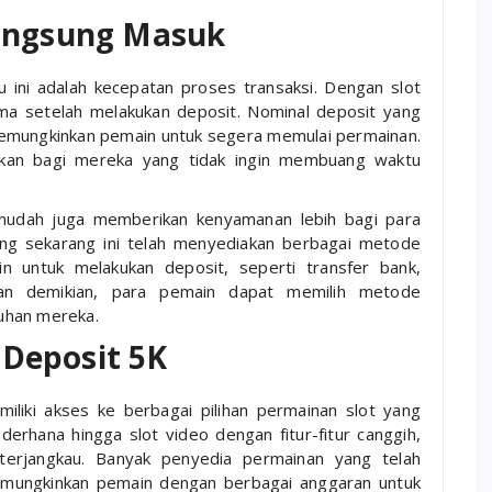
angsung Masuk
 ini adalah kecepatan proses transaksi. Dengan slot
ma setelah melakukan deposit. Nominal deposit yang
 memungkinkan pemain untuk segera memulai permainan.
gkan bagi mereka yang tidak ingin membuang waktu
 mudah juga memberikan kenyamanan lebih bagi para
ang sekarang ini telah menyediakan berbagai metode
untuk melakukan deposit, seperti transfer bank,
gan demikian, para pemain dapat memilih metode
uhan mereka.
 Deposit 5K
liki akses ke berbagai pilihan permainan slot yang
derhana hingga slot video dengan fitur-fitur canggih,
terjangkau. Banyak penyedia permainan yang telah
emungkinkan pemain dengan berbagai anggaran untuk