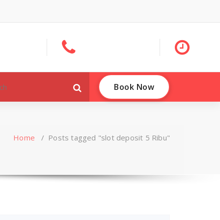
Book Now
Home
/
Posts tagged "slot deposit 5 Ribu"