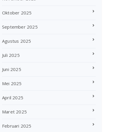
Oktober 2025
September 2025
Agustus 2025
Juli 2025
Juni 2025
Mei 2025
April 2025
Maret 2025
Februari 2025