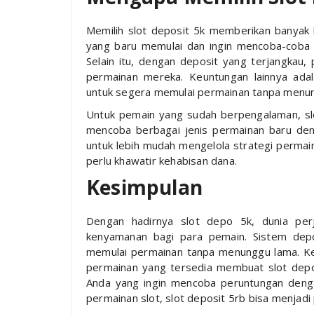
Memilih slot deposit 5k memberikan banyak
yang baru memulai dan ingin mencoba-coba 
Selain itu, dengan deposit yang terjangkau,
permainan mereka. Keuntungan lainnya ada
untuk segera memulai permainan tanpa menu
Untuk pemain yang sudah berpengalaman, s
mencoba berbagai jenis permainan baru deng
untuk lebih mudah mengelola strategi permai
perlu khawatir kehabisan dana.
Kesimpulan
Dengan hadirnya slot depo 5k, dunia per
kenyamanan bagi para pemain. Sistem dep
memulai permainan tanpa menunggu lama. Kem
permainan yang tersedia membuat slot depos
Anda yang ingin mencoba peruntungan denga
permainan slot, slot deposit 5rb bisa menjadi p