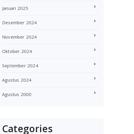
Januari 2025
Desember 2024
November 2024
Oktober 2024
September 2024
Agustus 2024
Agustus 2000
Categories