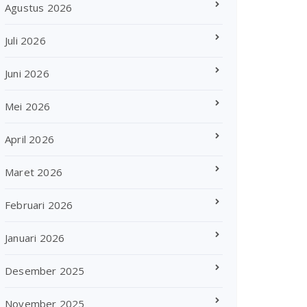
Agustus 2026
Juli 2026
Juni 2026
Mei 2026
April 2026
Maret 2026
Februari 2026
Januari 2026
Desember 2025
November 2025