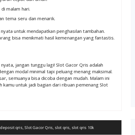
 di malam hari.
an tema seru dan menarik.
ng nyata untuk mendapatkan penghasilan tambahan.
rang bisa menikmati hasil kemenangan yang fantastis.
yata, jangan tunggu lagi! Slot Gacor Qris adalah
t dengan modal minimal tapi peluang menang maksimal.
besar, semuanya bisa dicoba dengan mudah. Malam ini
h kamu untuk jadi bagian dari ribuan pemenang Slot
 deposit qris
,
Slot Gacor Qris
,
slot qris
,
slot qris 10k