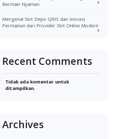
Bermain Nyaman
Mengenal Slot Depo QRIS dan Inovasi
Permainan dari Provider Slot Online Modern
Recent Comments
Tidak ada komentar untuk
ditampilkan.
Archives