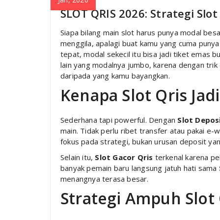
SLOT QRIS 2026: Strategi Slot
Siapa bilang main slot harus punya modal bes
menggila, apalagi buat kamu yang cuma punya 
tepat, modal sekecil itu bisa jadi tiket emas 
lain yang modalnya jumbo, karena dengan trik
daripada yang kamu bayangkan.
Kenapa Slot Qris Ja
Sederhana tapi powerful. Dengan
Slot Deposi
main. Tidak perlu ribet transfer atau pakai e-w
fokus pada strategi, bukan urusan deposit yan
Selain itu,
Slot Gacor Qris
terkenal karena pe
banyak pemain baru langsung jatuh hati sama
menangnya terasa besar.
Strategi Ampuh Slot 