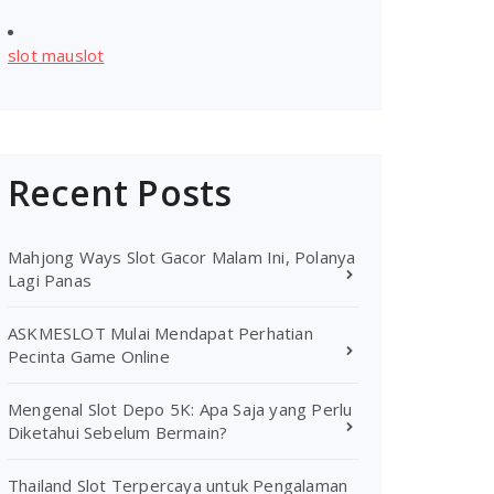
slot mauslot
Recent Posts
Mahjong Ways Slot Gacor Malam Ini, Polanya
Lagi Panas
ASKMESLOT Mulai Mendapat Perhatian
Pecinta Game Online
Mengenal Slot Depo 5K: Apa Saja yang Perlu
Diketahui Sebelum Bermain?
Thailand Slot Terpercaya untuk Pengalaman