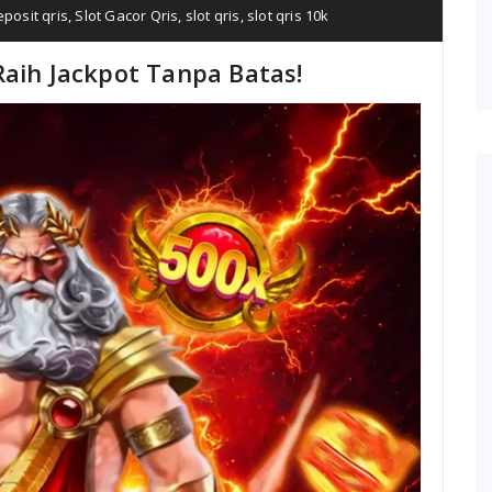
eposit qris
,
Slot Gacor Qris
,
slot qris
,
slot qris 10k
Raih Jackpot Tanpa Batas!