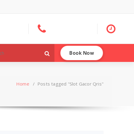
Book Now
Home
/
Posts tagged "Slot Gacor Qris"