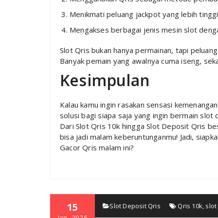
Menikmati peluang jackpot yang lebih tinggi
Mengakses berbagai jenis mesin slot deng
Slot Qris bukan hanya permainan, tapi pelua
Banyak pemain yang awalnya cuma iseng, seka
Kesimpulan
Kalau kamu ingin rasakan sensasi kemenangan n
solusi bagi siapa saja yang ingin bermain slo
Dari Slot Qris 10k hingga Slot Deposit Qris 
bisa jadi malam keberuntunganmu! Jadi, siapka
Gacor Qris malam ini?
15
M4inG0ls
Slot Deposit Qris
Qris 10k
,
slot
Jan, 2026