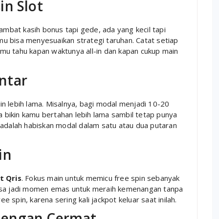
in Slot
ambat kasih bonus tapi gede, ada yang kecil tapi
u bisa menyesuaikan strategi taruhan. Catat setiap
mu tahu kapan waktunya all-in dan kapan cukup main
ntar
n lebih lama. Misalnya, bagi modal menjadi 10-20
sa bikin kamu bertahan lebih lama sambil tetap punya
 adalah habiskan modal dalam satu atau dua putaran
in
t Qris
. Fokus main untuk memicu free spin sebanyak
bisa jadi momen emas untuk meraih kemenangan tanpa
spin, karena sering kali jackpot keluar saat inilah.
s dengan Cermat