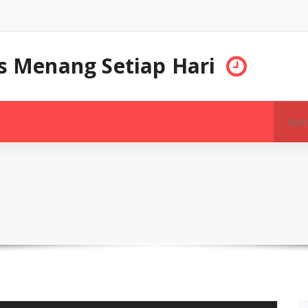
ps Menang Setiap Hari
Search
for: