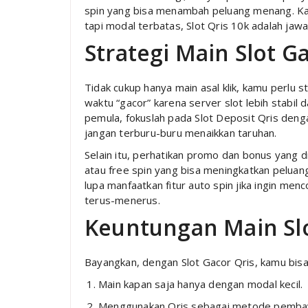
spin yang bisa menambah peluang menang. Ka
tapi modal terbatas, Slot Qris 10k adalah jaw
Strategi Main Slot G
Tidak cukup hanya main asal klik, kamu perlu s
waktu “gacor” karena server slot lebih stabil
pemula, fokuslah pada Slot Deposit Qris denga
jangan terburu-buru menaikkan taruhan.
Selain itu, perhatikan promo dan bonus yang d
atau free spin yang bisa meningkatkan pelua
lupa manfaatkan fitur auto spin jika ingin m
terus-menerus.
Keuntungan Main Slo
Bayangkan, dengan Slot Gacor Qris, kamu bisa
Main kapan saja hanya dengan modal kecil.
Menggunakan Qris sebagai metode pembay