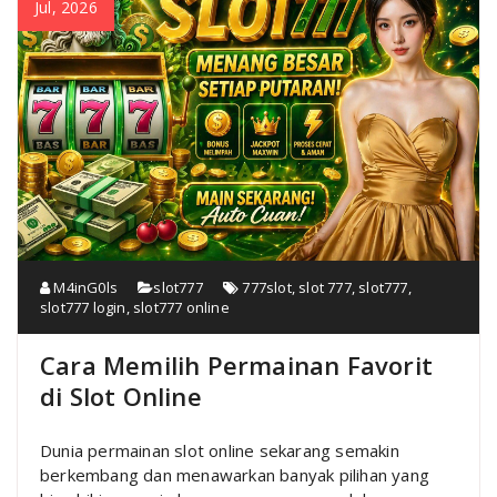
Jul, 2026
M4inG0ls
slot777
777slot
,
slot 777
,
slot777
,
slot777 login
,
slot777 online
Cara Memilih Permainan Favorit
di Slot Online
Dunia permainan slot online sekarang semakin
berkembang dan menawarkan banyak pilihan yang