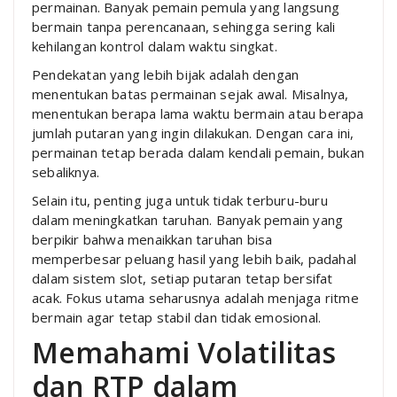
permainan. Banyak pemain pemula yang langsung
bermain tanpa perencanaan, sehingga sering kali
kehilangan kontrol dalam waktu singkat.
Pendekatan yang lebih bijak adalah dengan
menentukan batas permainan sejak awal. Misalnya,
menentukan berapa lama waktu bermain atau berapa
jumlah putaran yang ingin dilakukan. Dengan cara ini,
permainan tetap berada dalam kendali pemain, bukan
sebaliknya.
Selain itu, penting juga untuk tidak terburu-buru
dalam meningkatkan taruhan. Banyak pemain yang
berpikir bahwa menaikkan taruhan bisa
memperbesar peluang hasil yang lebih baik, padahal
dalam sistem slot, setiap putaran tetap bersifat
acak. Fokus utama seharusnya adalah menjaga ritme
bermain agar tetap stabil dan tidak emosional.
Memahami Volatilitas
dan RTP dalam