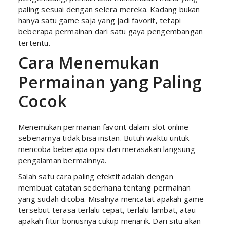
paling sesuai dengan selera mereka. Kadang bukan
hanya satu game saja yang jadi favorit, tetapi
beberapa permainan dari satu gaya pengembangan
tertentu.
Cara Menemukan
Permainan yang Paling
Cocok
Menemukan permainan favorit dalam slot online
sebenarnya tidak bisa instan. Butuh waktu untuk
mencoba beberapa opsi dan merasakan langsung
pengalaman bermainnya.
Salah satu cara paling efektif adalah dengan
membuat catatan sederhana tentang permainan
yang sudah dicoba. Misalnya mencatat apakah game
tersebut terasa terlalu cepat, terlalu lambat, atau
apakah fitur bonusnya cukup menarik. Dari situ akan