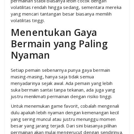
permainan stabil biasanya lebih cocok dengan
volatilitas rendah hingga sedang, sementara mereka
yang mencari tantangan besar biasanya memilih
volatilitas tinggi.
Menentukan Gaya
Bermain yang Paling
Nyaman
Setiap pemain sebenarnya punya gaya bermain
masing-masing, hanya saja tidak semua
menyadarinya sejak awal. Ada pemain yang lebih
suka bermain santai tanpa tekanan, ada juga yang
justru menikmati permainan dengan risiko tinggi.
Untuk menemukan game favorit, cobalah mengenali
dulu apakah lebih nyaman dengan kemenangan kecil
yang sering muncul atau justru menunggu momen
besar yang jarang terjadi. Dari sini biasanya pilihan
permainan akan mulai mengerucut dengan sendirinya.