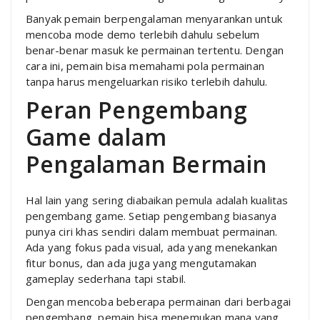
Banyak pemain berpengalaman menyarankan untuk
mencoba mode demo terlebih dahulu sebelum
benar-benar masuk ke permainan tertentu. Dengan
cara ini, pemain bisa memahami pola permainan
tanpa harus mengeluarkan risiko terlebih dahulu.
Peran Pengembang
Game dalam
Pengalaman Bermain
Hal lain yang sering diabaikan pemula adalah kualitas
pengembang game. Setiap pengembang biasanya
punya ciri khas sendiri dalam membuat permainan.
Ada yang fokus pada visual, ada yang menekankan
fitur bonus, dan ada juga yang mengutamakan
gameplay sederhana tapi stabil.
Dengan mencoba beberapa permainan dari berbagai
pengembang, pemain bisa menemukan mana yang