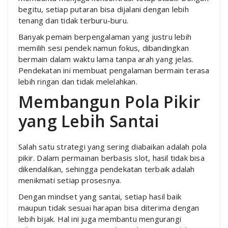
begitu, setiap putaran bisa dijalani dengan lebih
tenang dan tidak terburu-buru.
Banyak pemain berpengalaman yang justru lebih
memilih sesi pendek namun fokus, dibandingkan
bermain dalam waktu lama tanpa arah yang jelas.
Pendekatan ini membuat pengalaman bermain terasa
lebih ringan dan tidak melelahkan.
Membangun Pola Pikir
yang Lebih Santai
Salah satu strategi yang sering diabaikan adalah pola
pikir. Dalam permainan berbasis slot, hasil tidak bisa
dikendalikan, sehingga pendekatan terbaik adalah
menikmati setiap prosesnya.
Dengan mindset yang santai, setiap hasil baik
maupun tidak sesuai harapan bisa diterima dengan
lebih bijak. Hal ini juga membantu mengurangi