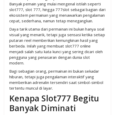
Banyak pemain yang mulai mengenal istilah seperti
slot777, slot 777, hingga 777slot sebagai bagian dari
ekosistem permainan yang menawarkan pengalaman
cepat, sederhana, namun tetap menegangkan.
Daya tarik utama dari permainan ini bukan hanya soal
visual yang menarik, tetapi juga sensasi ketika setiap
putaran reel memberikan kemungkinan hasil yang
berbeda. Inilah yang membuat slot777 online
menjadi salah satu kata kunci yang sering dicari oleh
pengguna yang penasaran dengan dunia slot
modern.
Bagi sebagian orang, permainan ini bukan sekadar
hiburan, tetapi juga pengalaman interaktif yang
memberikan adrenalin tersendiri saat simbol-simbol
tertentu muncul di layar.
Kenapa Slot777 Begitu
Banyak Diminati