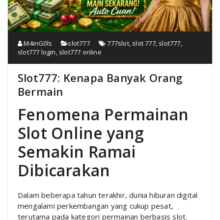
M4inG0ls
slot777
777slot
,
slot 777
,
slot777
,
slot777 login
,
slot777 online
Slot777: Kenapa Banyak Orang
Bermain
Fenomena Permainan
Slot Online yang
Semakin Ramai
Dibicarakan
Dalam beberapa tahun terakhir, dunia hiburan digital
mengalami perkembangan yang cukup pesat,
terutama pada kategori permainan berbasis slot.