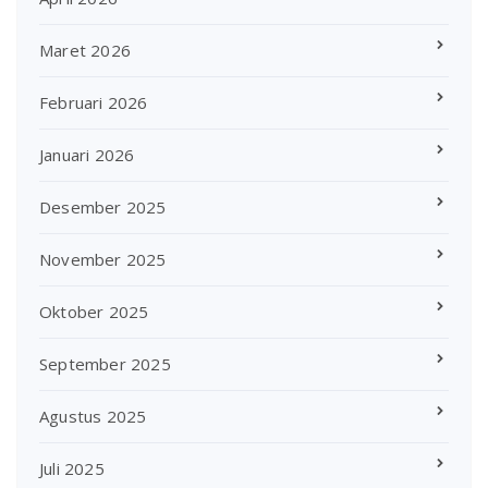
Maret 2026
Februari 2026
Januari 2026
Desember 2025
November 2025
Oktober 2025
September 2025
Agustus 2025
Juli 2025