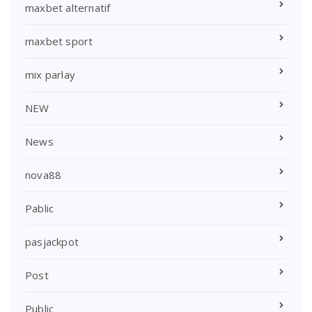
maxbet alternatif
maxbet sport
mix parlay
NEW
News
nova88
Pablic
pasjackpot
Post
Public