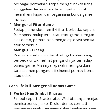
berbagai permainan tanpa menggunakan uang
sungguhan. Ini memberi kesempatan untuk
memahami kapan dan bagaimana bonus game
muncul.
Mengenal Fitur Game
Setiap game slot memiliki fitur berbeda, seperti
free spins, multipliers, atau mini-game. Dengan
slot demo, pemain bisa mengeksplorasi semua
fitur tersebut.
Menguji Strategi
Pemain dapat mencoba strategi taruhan yang
berbeda untuk melihat pengaruhnya terhadap
bonus game. Misalnya, apakah meningkatkan
taruhan mempengaruhi frekuensi pemicu bonus
atau tidak.
Cara Efektif Mengenali Bonus Game
Perhatikan Simbol Khusus
Simbol seperti Scatter atau Wild biasanya menjadi
pemicu bonus game. Di slot demo, cermati
bagaimana simbol ini muncul dan kombinasi yang