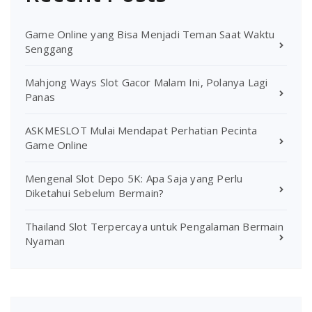
Game Online yang Bisa Menjadi Teman Saat Waktu
Senggang
Mahjong Ways Slot Gacor Malam Ini, Polanya Lagi
Panas
ASKMESLOT Mulai Mendapat Perhatian Pecinta
Game Online
Mengenal Slot Depo 5K: Apa Saja yang Perlu
Diketahui Sebelum Bermain?
Thailand Slot Terpercaya untuk Pengalaman Bermain
Nyaman