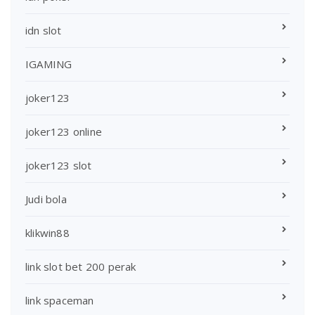
idn slot
IGAMING
joker123
joker123 online
joker123 slot
Judi bola
klikwin88
link slot bet 200 perak
link spaceman