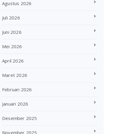
Agustus 2026
Juli 2026
Juni 2026
Mei 2026
April 2026
Maret 2026
Februari 2026
Januari 2026
Desember 2025
November 2025