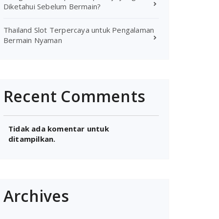
Diketahui Sebelum Bermain?
Thailand Slot Terpercaya untuk Pengalaman
Bermain Nyaman
Recent Comments
Tidak ada komentar untuk
ditampilkan.
Archives