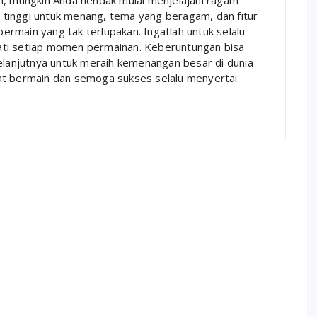
m, mungkin Anda hendak mulai menjelajahi ragam
tinggi untuk menang, tema yang beragam, dan fitur
rmain yang tak terlupakan. Ingatlah untuk selalu
ati setiap momen permainan. Keberuntungan bisa
selanjutnya untuk meraih kemenangan besar di dunia
at bermain dan semoga sukses selalu menyertai