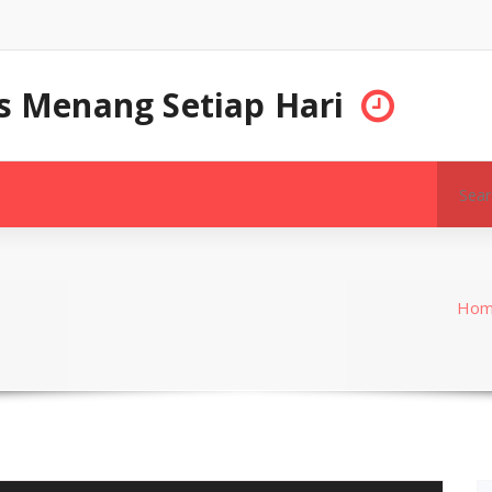
ps Menang Setiap Hari
Search
for:
Ho