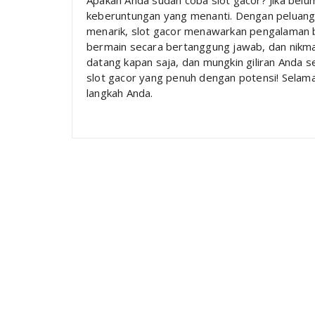
Apakah Anda sudah coba slot gacor? Jika belu
keberuntungan yang menanti. Dengan peluang 
menarik, slot gacor menawarkan pengalaman be
bermain secara bertanggung jawab, dan nikm
datang kapan saja, dan mungkin giliran Anda 
slot gacor yang penuh dengan potensi! Selam
langkah Anda.