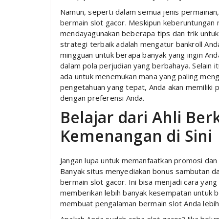
Namun, seperti dalam semua jenis permainan, 
bermain slot gacor. Meskipun keberuntungan
mendayagunakan beberapa tips dan trik untuk
strategi terbaik adalah mengatur bankroll And
mingguan untuk berapa banyak yang ingin Anda
dalam pola perjudian yang berbahaya. Selain i
ada untuk menemukan mana yang paling meng
pengetahuan yang tepat, Anda akan memiliki p
dengan preferensi Anda.
Belajar dari Ahli Ber
Kemenangan di Sini
Jangan lupa untuk memanfaatkan promosi dan 
Banyak situs menyediakan bonus sambutan da
bermain slot gacor. Ini bisa menjadi cara ya
memberikan lebih banyak kesempatan untuk b
membuat pengalaman bermain slot Anda lebi