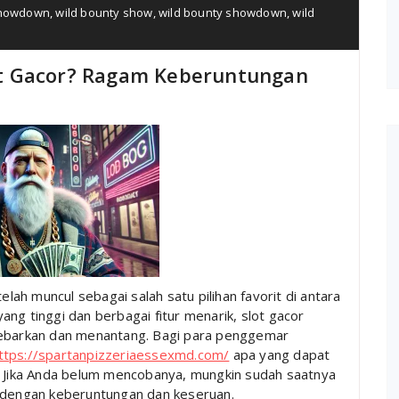
 showdown
,
wild bounty show
,
wild bounty showdown
,
wild
t Gacor? Ragam Keberuntungan
elah muncul sebagai salah satu pilihan favorit di antara
ng tinggi dan berbagai fitur menarik, slot gacor
barkan dan menantang. Bagi para penggemar
ttps://spartanpizzeriaessexmd.com/
apa yang dapat
n. Jika Anda belum mencobanya, mungkin sudah saatnya
h dengan keberuntungan dan keseruan.