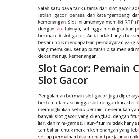
Salah satu daya tarik utama dari slot gacor 
Istilah “gacor” berasal dari kata “gampang” d
kemenangan. Slot ini umumnya memiliki RTP (Re
dengan
slot
lainnya, sehingga meningkatkan p
bermain di slot gacor, Anda tidak hanya berse
besar untuk mendapatkan pembayaran yang sig
yang memukau, setiap putaran bisa menjadi
dekat menuju kemenangan.
Slot Gacor: Pemain 
Slot Gacor
Pengalaman bermain slot gacor juga diperkaya
bertema fantasi hingga slot dengan karakter ik
memungkinkan setiap pemain menemukan yang p
banyak slot gacor yang dilengkapi dengan fitu
liar, dan mini-games. Fitur-fitur ini tidak h
tambahan untuk meraih kemenangan yang lebi
setiap permainan bisa menjadi perjalanan uni