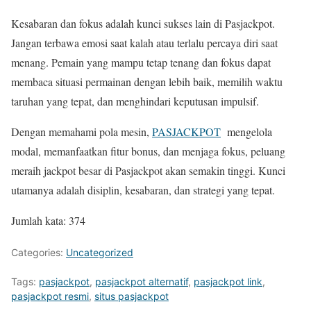
Kesabaran dan fokus adalah kunci sukses lain di Pasjackpot.
Jangan terbawa emosi saat kalah atau terlalu percaya diri saat
menang. Pemain yang mampu tetap tenang dan fokus dapat
membaca situasi permainan dengan lebih baik, memilih waktu
taruhan yang tepat, dan menghindari keputusan impulsif.
Dengan memahami pola mesin,
PASJACKPOT
mengelola
modal, memanfaatkan fitur bonus, dan menjaga fokus, peluang
meraih jackpot besar di Pasjackpot akan semakin tinggi. Kunci
utamanya adalah disiplin, kesabaran, dan strategi yang tepat.
Jumlah kata: 374
Categories:
Uncategorized
Tags:
pasjackpot
,
pasjackpot alternatif
,
pasjackpot link
,
pasjackpot resmi
,
situs pasjackpot