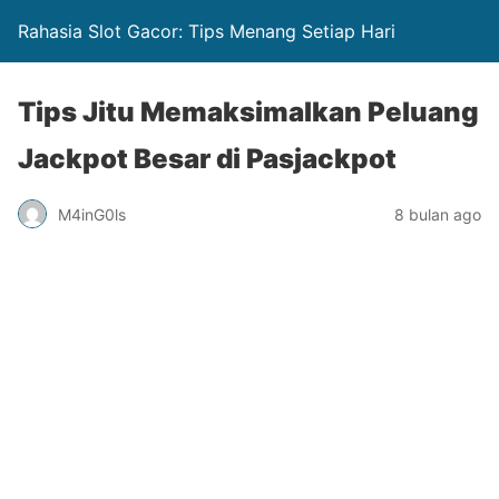
Rahasia Slot Gacor: Tips Menang Setiap Hari
Tips Jitu Memaksimalkan Peluang
Jackpot Besar di Pasjackpot
M4inG0ls
8 bulan ago