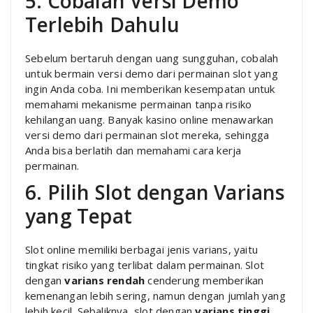
5. Cobalah Versi Demo
Terlebih Dahulu
Sebelum bertaruh dengan uang sungguhan, cobalah
untuk bermain versi demo dari permainan slot yang
ingin Anda coba. Ini memberikan kesempatan untuk
memahami mekanisme permainan tanpa risiko
kehilangan uang. Banyak kasino online menawarkan
versi demo dari permainan slot mereka, sehingga
Anda bisa berlatih dan memahami cara kerja
permainan.
6. Pilih Slot dengan Varians
yang Tepat
Slot online memiliki berbagai jenis varians, yaitu
tingkat risiko yang terlibat dalam permainan. Slot
dengan
varians rendah
cenderung memberikan
kemenangan lebih sering, namun dengan jumlah yang
lebih kecil. Sebaliknya, slot dengan
varians tinggi