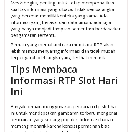
Meski begitu, penting untuk tetap memperhatikan
kualitas informasi yang dibaca. Tidak semua angka
yang beredar memiliki konteks yang sama. Ada
informasi yang berasal dari data umum, ada juga
yang hanya menjadi tampilan sementara berdasarkan
pengamatan tertentu.
Pemain yang memahami cara membaca RTP akan
lebih mampu menyaring informasi dan tidak mudah
terpengaruh oleh angka yang terlihat menarik.
Tips Membaca
Informasi RTP Slot Hari
Ini
Banyak pemain menggunakan pencarian rtp slot hari
ini untuk mendapatkan gambaran terbaru mengenai
permainan yang sedang populer. Informasi harian
memang menarik karena kondisi permainan bisa