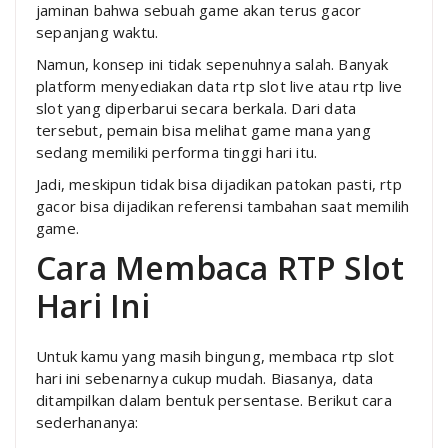
jaminan bahwa sebuah game akan terus gacor
sepanjang waktu.
Namun, konsep ini tidak sepenuhnya salah. Banyak
platform menyediakan data rtp slot live atau rtp live
slot yang diperbarui secara berkala. Dari data
tersebut, pemain bisa melihat game mana yang
sedang memiliki performa tinggi hari itu.
Jadi, meskipun tidak bisa dijadikan patokan pasti, rtp
gacor bisa dijadikan referensi tambahan saat memilih
game.
Cara Membaca RTP Slot
Hari Ini
Untuk kamu yang masih bingung, membaca rtp slot
hari ini sebenarnya cukup mudah. Biasanya, data
ditampilkan dalam bentuk persentase. Berikut cara
sederhananya: