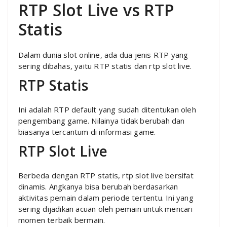
RTP Slot Live vs RTP
Statis
Dalam dunia slot online, ada dua jenis RTP yang
sering dibahas, yaitu RTP statis dan rtp slot live.
RTP Statis
Ini adalah RTP default yang sudah ditentukan oleh
pengembang game. Nilainya tidak berubah dan
biasanya tercantum di informasi game.
RTP Slot Live
Berbeda dengan RTP statis, rtp slot live bersifat
dinamis. Angkanya bisa berubah berdasarkan
aktivitas pemain dalam periode tertentu. Ini yang
sering dijadikan acuan oleh pemain untuk mencari
momen terbaik bermain.