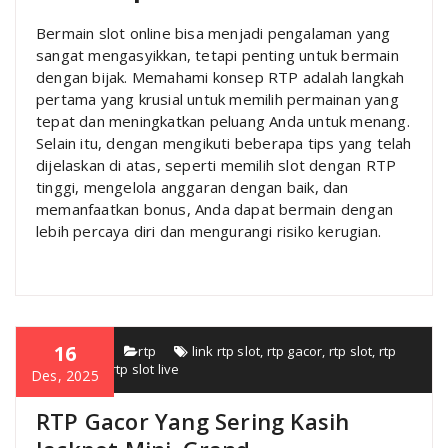
Bermain slot online bisa menjadi pengalaman yang
sangat mengasyikkan, tetapi penting untuk bermain
dengan bijak. Memahami konsep RTP adalah langkah
pertama yang krusial untuk memilih permainan yang
tepat dan meningkatkan peluang Anda untuk menang.
Selain itu, dengan mengikuti beberapa tips yang telah
dijelaskan di atas, seperti memilih slot dengan RTP
tinggi, mengelola anggaran dengan baik, dan
memanfaatkan bonus, Anda dapat bermain dengan
lebih percaya diri dan mengurangi risiko kerugian.
16
M4inG0ls
rtp
link rtp slot
,
rtp gacor
,
rtp slot
,
rtp
slot hari ini
,
rtp slot live
Des, 2025
RTP Gacor Yang Sering Kasih