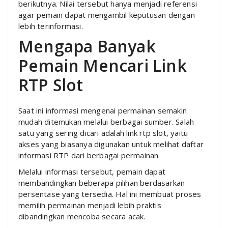
berikutnya. Nilai tersebut hanya menjadi referensi
agar pemain dapat mengambil keputusan dengan
lebih terinformasi.
Mengapa Banyak
Pemain Mencari Link
RTP Slot
Saat ini informasi mengenai permainan semakin
mudah ditemukan melalui berbagai sumber. Salah
satu yang sering dicari adalah link rtp slot, yaitu
akses yang biasanya digunakan untuk melihat daftar
informasi RTP dari berbagai permainan.
Melalui informasi tersebut, pemain dapat
membandingkan beberapa pilihan berdasarkan
persentase yang tersedia. Hal ini membuat proses
memilih permainan menjadi lebih praktis
dibandingkan mencoba secara acak.