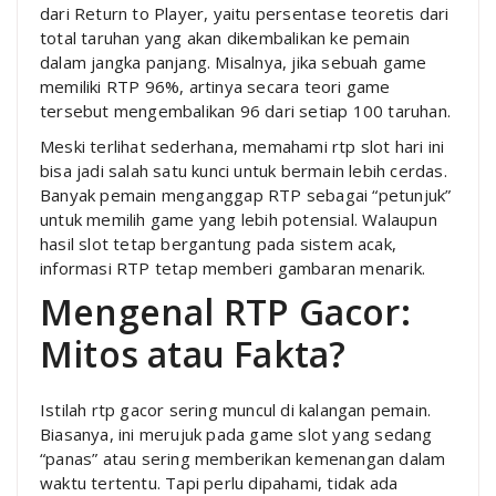
dari Return to Player, yaitu persentase teoretis dari
total taruhan yang akan dikembalikan ke pemain
dalam jangka panjang. Misalnya, jika sebuah game
memiliki RTP 96%, artinya secara teori game
tersebut mengembalikan 96 dari setiap 100 taruhan.
Meski terlihat sederhana, memahami rtp slot hari ini
bisa jadi salah satu kunci untuk bermain lebih cerdas.
Banyak pemain menganggap RTP sebagai “petunjuk”
untuk memilih game yang lebih potensial. Walaupun
hasil slot tetap bergantung pada sistem acak,
informasi RTP tetap memberi gambaran menarik.
Mengenal RTP Gacor:
Mitos atau Fakta?
Istilah rtp gacor sering muncul di kalangan pemain.
Biasanya, ini merujuk pada game slot yang sedang
“panas” atau sering memberikan kemenangan dalam
waktu tertentu. Tapi perlu dipahami, tidak ada