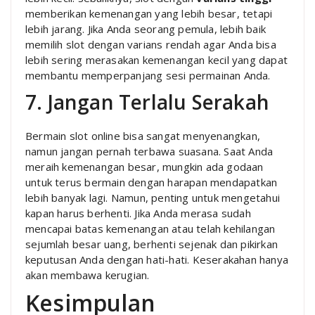
memberikan kemenangan yang lebih besar, tetapi
lebih jarang. Jika Anda seorang pemula, lebih baik
memilih slot dengan varians rendah agar Anda bisa
lebih sering merasakan kemenangan kecil yang dapat
membantu memperpanjang sesi permainan Anda.
7. Jangan Terlalu Serakah
Bermain slot online bisa sangat menyenangkan,
namun jangan pernah terbawa suasana. Saat Anda
meraih kemenangan besar, mungkin ada godaan
untuk terus bermain dengan harapan mendapatkan
lebih banyak lagi. Namun, penting untuk mengetahui
kapan harus berhenti. Jika Anda merasa sudah
mencapai batas kemenangan atau telah kehilangan
sejumlah besar uang, berhenti sejenak dan pikirkan
keputusan Anda dengan hati-hati. Keserakahan hanya
akan membawa kerugian.
Kesimpulan