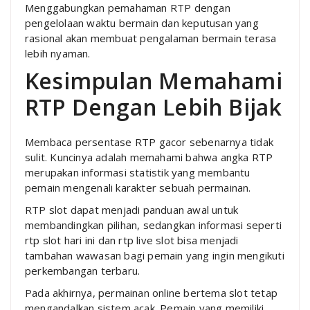
Menggabungkan pemahaman RTP dengan
pengelolaan waktu bermain dan keputusan yang
rasional akan membuat pengalaman bermain terasa
lebih nyaman.
Kesimpulan Memahami
RTP Dengan Lebih Bijak
Membaca persentase RTP gacor sebenarnya tidak
sulit. Kuncinya adalah memahami bahwa angka RTP
merupakan informasi statistik yang membantu
pemain mengenali karakter sebuah permainan.
RTP slot dapat menjadi panduan awal untuk
membandingkan pilihan, sedangkan informasi seperti
rtp slot hari ini dan rtp live slot bisa menjadi
tambahan wawasan bagi pemain yang ingin mengikuti
perkembangan terbaru.
Pada akhirnya, permainan online bertema slot tetap
mengandalkan sistem acak. Pemain yang memiliki