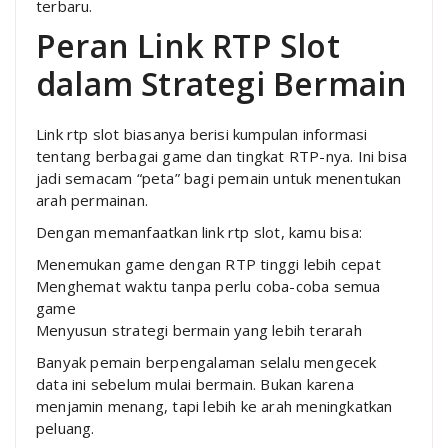
terbaru.
Peran Link RTP Slot
dalam Strategi Bermain
Link rtp slot biasanya berisi kumpulan informasi
tentang berbagai game dan tingkat RTP-nya. Ini bisa
jadi semacam “peta” bagi pemain untuk menentukan
arah permainan.
Dengan memanfaatkan link rtp slot, kamu bisa:
Menemukan game dengan RTP tinggi lebih cepat
Menghemat waktu tanpa perlu coba-coba semua
game
Menyusun strategi bermain yang lebih terarah
Banyak pemain berpengalaman selalu mengecek
data ini sebelum mulai bermain. Bukan karena
menjamin menang, tapi lebih ke arah meningkatkan
peluang.