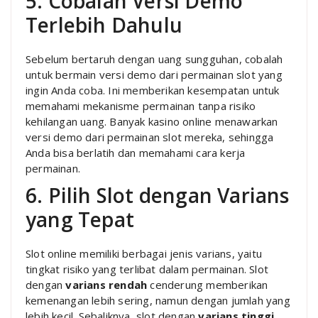
5. Cobalah Versi Demo
Terlebih Dahulu
Sebelum bertaruh dengan uang sungguhan, cobalah
untuk bermain versi demo dari permainan slot yang
ingin Anda coba. Ini memberikan kesempatan untuk
memahami mekanisme permainan tanpa risiko
kehilangan uang. Banyak kasino online menawarkan
versi demo dari permainan slot mereka, sehingga
Anda bisa berlatih dan memahami cara kerja
permainan.
6. Pilih Slot dengan Varians
yang Tepat
Slot online memiliki berbagai jenis varians, yaitu
tingkat risiko yang terlibat dalam permainan. Slot
dengan
varians rendah
cenderung memberikan
kemenangan lebih sering, namun dengan jumlah yang
lebih kecil. Sebaliknya, slot dengan
varians tinggi