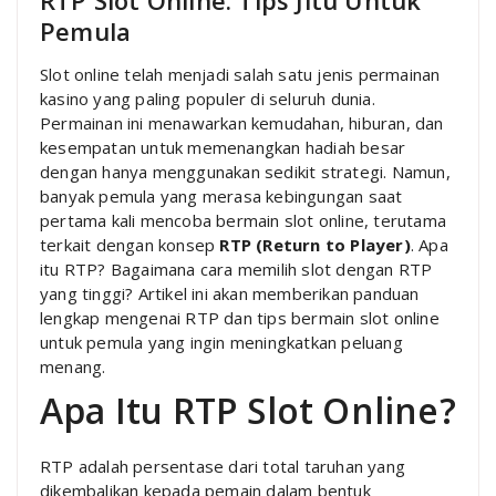
Pemula
Slot online telah menjadi salah satu jenis permainan
kasino yang paling populer di seluruh dunia.
Permainan ini menawarkan kemudahan, hiburan, dan
kesempatan untuk memenangkan hadiah besar
dengan hanya menggunakan sedikit strategi. Namun,
banyak pemula yang merasa kebingungan saat
pertama kali mencoba bermain slot online, terutama
terkait dengan konsep
RTP (Return to Player)
. Apa
itu RTP? Bagaimana cara memilih slot dengan RTP
yang tinggi? Artikel ini akan memberikan panduan
lengkap mengenai RTP dan tips bermain slot online
untuk pemula yang ingin meningkatkan peluang
menang.
Apa Itu RTP Slot Online?
RTP adalah persentase dari total taruhan yang
dikembalikan kepada pemain dalam bentuk