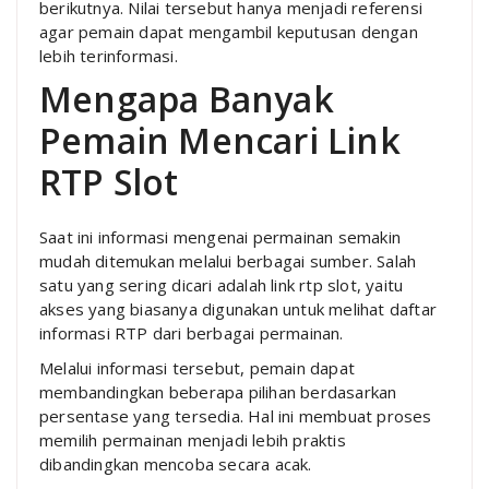
berikutnya. Nilai tersebut hanya menjadi referensi
agar pemain dapat mengambil keputusan dengan
lebih terinformasi.
Mengapa Banyak
Pemain Mencari Link
RTP Slot
Saat ini informasi mengenai permainan semakin
mudah ditemukan melalui berbagai sumber. Salah
satu yang sering dicari adalah link rtp slot, yaitu
akses yang biasanya digunakan untuk melihat daftar
informasi RTP dari berbagai permainan.
Melalui informasi tersebut, pemain dapat
membandingkan beberapa pilihan berdasarkan
persentase yang tersedia. Hal ini membuat proses
memilih permainan menjadi lebih praktis
dibandingkan mencoba secara acak.