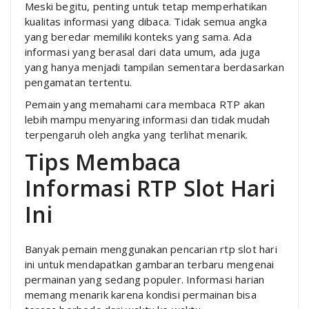
Meski begitu, penting untuk tetap memperhatikan
kualitas informasi yang dibaca. Tidak semua angka
yang beredar memiliki konteks yang sama. Ada
informasi yang berasal dari data umum, ada juga
yang hanya menjadi tampilan sementara berdasarkan
pengamatan tertentu.
Pemain yang memahami cara membaca RTP akan
lebih mampu menyaring informasi dan tidak mudah
terpengaruh oleh angka yang terlihat menarik.
Tips Membaca
Informasi RTP Slot Hari
Ini
Banyak pemain menggunakan pencarian rtp slot hari
ini untuk mendapatkan gambaran terbaru mengenai
permainan yang sedang populer. Informasi harian
memang menarik karena kondisi permainan bisa