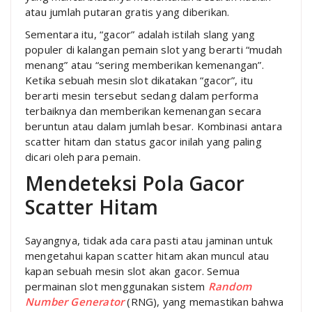
atau jumlah putaran gratis yang diberikan.
Sementara itu, “gacor” adalah istilah slang yang
populer di kalangan pemain slot yang berarti “mudah
menang” atau “sering memberikan kemenangan”.
Ketika sebuah mesin slot dikatakan “gacor”, itu
berarti mesin tersebut sedang dalam performa
terbaiknya dan memberikan kemenangan secara
beruntun atau dalam jumlah besar. Kombinasi antara
scatter hitam dan status gacor inilah yang paling
dicari oleh para pemain.
Mendeteksi Pola Gacor
Scatter Hitam
Sayangnya, tidak ada cara pasti atau jaminan untuk
mengetahui kapan scatter hitam akan muncul atau
kapan sebuah mesin slot akan gacor. Semua
permainan slot menggunakan sistem
Random
Number Generator
(RNG), yang memastikan bahwa