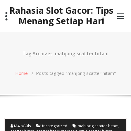
Skip
Rahasia Slot Gacor: Tips
to
content
Menang Setiap Hari
Tag Archives: mahjong scatter hitam
Home
/
Posts tagged "mahjong scatter hitam"
M4inG0ls
Uncategorized
mahjong scatter hitam
,
scatter hitam
,
scatter hitam mahjong
,
situs scatter hitam
,