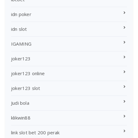
idn poker
idn slot
IGAMING
joker123
joker123 online
joker123 slot
Judi bola
klikwin88
link slot bet 200 perak