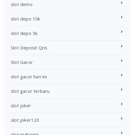
slot demo
slot depo 10k
slot depo 5k
Slot Deposit Qris
Slot Gacor
slot gacor hari ini
slot gacor terbaru
slot joker
slot joker123
slot mahjong