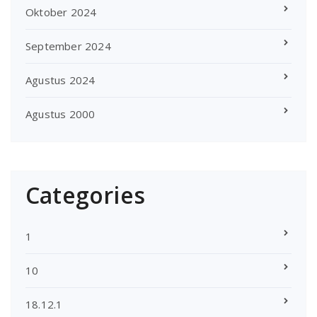
Oktober 2024
September 2024
Agustus 2024
Agustus 2000
Categories
1
10
18.12.1