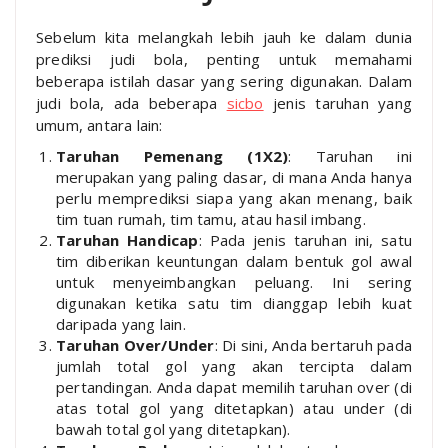
Sebelum kita melangkah lebih jauh ke dalam dunia
prediksi judi bola, penting untuk memahami
beberapa istilah dasar yang sering digunakan. Dalam
judi bola, ada beberapa
sicbo
jenis taruhan yang
umum, antara lain:
Taruhan Pemenang (1X2)
: Taruhan ini
merupakan yang paling dasar, di mana Anda hanya
perlu memprediksi siapa yang akan menang, baik
tim tuan rumah, tim tamu, atau hasil imbang.
Taruhan Handicap
: Pada jenis taruhan ini, satu
tim diberikan keuntungan dalam bentuk gol awal
untuk menyeimbangkan peluang. Ini sering
digunakan ketika satu tim dianggap lebih kuat
daripada yang lain.
Taruhan Over/Under
: Di sini, Anda bertaruh pada
jumlah total gol yang akan tercipta dalam
pertandingan. Anda dapat memilih taruhan over (di
atas total gol yang ditetapkan) atau under (di
bawah total gol yang ditetapkan).