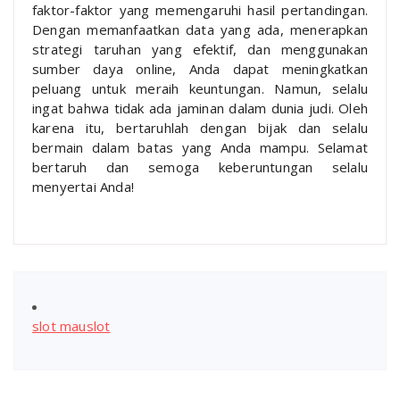
faktor-faktor yang memengaruhi hasil pertandingan.
Dengan memanfaatkan data yang ada, menerapkan
strategi taruhan yang efektif, dan menggunakan
sumber daya online, Anda dapat meningkatkan
peluang untuk meraih keuntungan. Namun, selalu
ingat bahwa tidak ada jaminan dalam dunia judi. Oleh
karena itu, bertaruhlah dengan bijak dan selalu
bermain dalam batas yang Anda mampu. Selamat
bertaruh dan semoga keberuntungan selalu
menyertai Anda!
slot mauslot