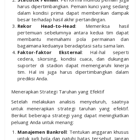
harus dipertimbangkan. Pemain kunci yang sedang
dalam kondisi prima dapat memberikan dampak
besar terhadap hasil akhir pertandingan.
Rekor Head-to-Head
: Memeriksa hasil
pertemuan sebelumnya antara kedua tim dapat
membantu memahami pola permainan dan
bagaimana keduanya beradaptasi satu sama lain.
Faktor-faktor Eksternal
: Hal-hal seperti
cedera, skorsing, kondisi cuaca, dan dukungan
suporter di stadion dapat memengaruhi kinerja
tim. Hal ini juga harus dipertimbangkan dalam
prediksi Anda.
Menerapkan Strategi Taruhan yang Efektif
Setelah melakukan analisis menyeluruh, saatnya
untuk menerapkan strategi taruhan yang efektif.
Berikut beberapa strategi yang dapat meningkatkan
peluang Anda untuk menang:
Manajemen Bankroll
: Tentukan anggaran khusus
untuk judi bola dan patuhi batas tersebut. Jangan