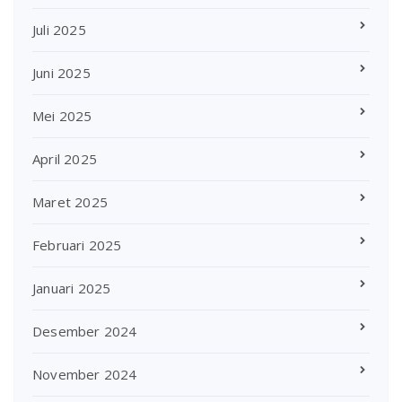
Juli 2025
Juni 2025
Mei 2025
April 2025
Maret 2025
Februari 2025
Januari 2025
Desember 2024
November 2024