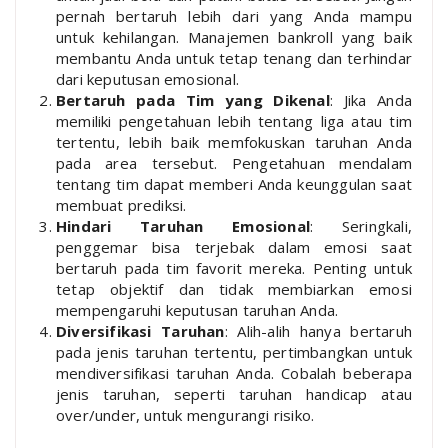
pernah bertaruh lebih dari yang Anda mampu
untuk kehilangan. Manajemen bankroll yang baik
membantu Anda untuk tetap tenang dan terhindar
dari keputusan emosional.
Bertaruh pada Tim yang Dikenal
: Jika Anda
memiliki pengetahuan lebih tentang liga atau tim
tertentu, lebih baik memfokuskan taruhan Anda
pada area tersebut. Pengetahuan mendalam
tentang tim dapat memberi Anda keunggulan saat
membuat prediksi.
Hindari Taruhan Emosional
: Seringkali,
penggemar bisa terjebak dalam emosi saat
bertaruh pada tim favorit mereka. Penting untuk
tetap objektif dan tidak membiarkan emosi
mempengaruhi keputusan taruhan Anda.
Diversifikasi Taruhan
: Alih-alih hanya bertaruh
pada jenis taruhan tertentu, pertimbangkan untuk
mendiversifikasi taruhan Anda. Cobalah beberapa
jenis taruhan, seperti taruhan handicap atau
over/under, untuk mengurangi risiko.